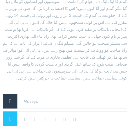
گندم کا ایک ایک دانہ عوام کی امانت ہے۔ مویشیوں اور انسانوں کو نکال دیا
گیا مگر گندم اور آٹا کیوں نہیں؟ اس کا احتساب کرنا پڑے گا۔صوبائی وزیر نے
کہا کہ حکومت نے گندم کی قیمت 3 ہزار روپے اور روٹی کی قیمت 14 روپے
مقرر کی ہے، اس پر کوئی سمجھوتہ نہیں کیا جائے گا۔انہوں نے پی ٹی آئی
کے انتخابی بائیکاٹ پر تنقید کرتے ہوئے کہا کہ اگر بائیکاٹ ہی کرنا تھا تو بیلٹ
پیپر پر نام کیوں چھاپا۔ یہ سب محض ڈرامہ تھا۔ رانا ثناء اللہ بھاری اکثریت
سے سینیٹر منتخب ہو جائیں گے۔ مسلم لیگ ن کے لیے اعزاز کی بات ہے کہ ہم
رانا صاحب کو ووٹ دے کر سینیٹ میں بھیج رہے ہیں۔ پی ٹی آئی کو امپائر کے
ساتھ مل کر کھیلنے کی عادت ہے۔عظمیٰ بخاری نے مزید کہا کہ گزشتہ روز
صحافی طیب بلوچ کے ساتھ غنڈہ گردی اور دہشت گردی کا واقعہ پیش آیا
جس سے ثابت ہوگیا کہ پی ٹی آئی شرپسندوں کی جماعت ہے۔ پی ٹی آئی
کوئی سیاسی جماعت نہیں، سیاسی جماعت یہ حرکتیں نہیں کرتی۔
No tags.