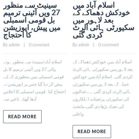
اسلام آباد میں
سینیٹ سے منظور
خودکش دھماکے کے
27 ویں آئینی ترمیم
بعد لاہور میں
بل قومی اسمبلی
سکیورٹی ہائی الرٹ
میں پیش، اپوزیشن
کردی گئی
کا احتجاج
By 
admin
    |    
0 comment
By 
admin
    |    
0 comment
اسلام آباد میں خودکش دھماکے کے
اسلام آباد:سینیٹ سے منظور ہونے
بعد لاہورمیں سکیورٹی ہائی الرٹ
والی 27 ویں آئینی ترمیم کا بل
کردی گئی۔اسلام آبادمیں خودکش
قومی اسمبلی میں منظوری کے لیے
حملہ کے بعد لاہورمیں سکیورٹی
پیش کر دیا گیا جس پر اپوزیشن نے
ہائی الرٹ کردی گئی ہے،عدالتوں
احتجاج کیا۔قومی اسمبلی کا اجلاس
کی سکیورٹی پرتعینات اہلکاروں
آدھا گھنٹہ تاخیر سے
کی تعداد بڑھا دی گئی،ماتحت
واعلی
READ MORE
READ MORE