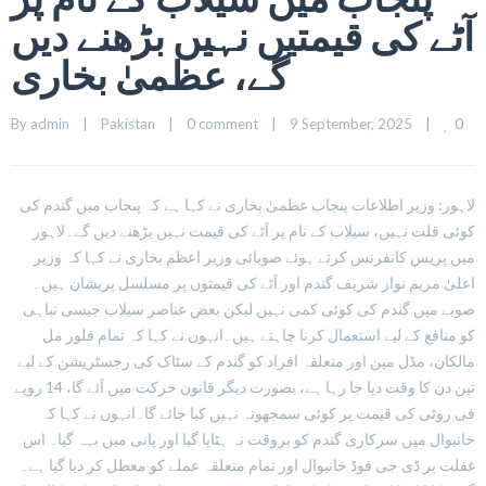
آٹے کی قیمتیں نہیں بڑھنے دیں
گے، عظمیٰ بخاری
0
By 
admin
|
Pakistan
|
0 comment
|
9 September, 2025    
|
لاہور: وزیر اطلاعات پنجاب عظمیٰ بخاری نے کہا ہے کہ پنجاب میں گندم کی
کوئی قلت نہیں، سیلاب کے نام پر آٹے کی قیمت نہیں بڑھنے دیں گے۔لاہور
میں پریس کانفرنس کرتے ہوئے صوبائی وزیر اعظم بخاری نے کہا کہ وزیر
اعلیٰ مریم نواز شریف گندم اور آٹے کی قیمتوں پر مسلسل پریشان ہیں۔
صوبے میں گندم کی کوئی کمی نہیں لیکن بعض عناصر سیلاب جیسی تباہی
کو منافع کے لیے استعمال کرنا چاہتے ہیں۔انہوں نے کہا کہ تمام فلور مل
مالکان، مڈل مین اور متعلقہ افراد کو گندم کے سٹاک کی رجسٹریشن کے لیے
تین دن کا وقت دیا جا رہا ہے، بصورت دیگر قانون حرکت میں آئے گا، 14 روپے
فی روٹی کی قیمت پر کوئی سمجھوتہ نہیں کیا جائے گا۔انہوں نے کہا کہ
خانیوال میں سرکاری گندم کو بروقت نہ ہٹایا گیا اور پانی میں بہہ گیا۔ اس
غفلت پر ڈی جی فوڈ خانیوال اور تمام متعلقہ عملے کو معطل کر دیا گیا ہے۔