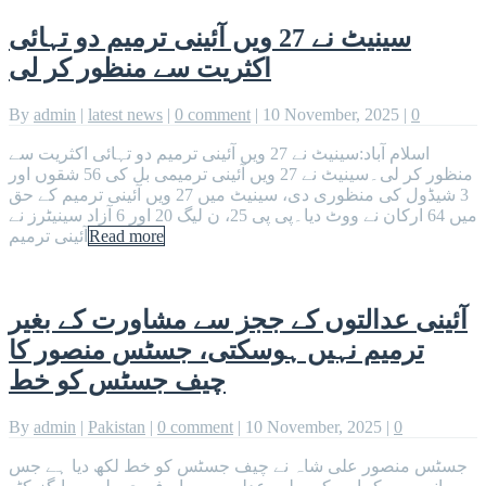
سینیٹ نے 27 ویں آئینی ترمیم دو تہائی
اکثریت سے منظور کر لی
By
admin
|
latest news
|
0 comment
|
10 November, 2025
|
0
اسلام آباد:سینیٹ نے 27 ویں آئینی ترمیم دو تہائی اکثریت سے
منظور کر لی۔سینیٹ نے 27 ویں آئینی ترمیمی بل کی 56 شقوں اور
3 شیڈول کی منظوری دی، سینیٹ میں 27 ویں آئینی ترمیم کے حق
میں 64 ارکان نے ووٹ دیا۔پی پی 25، ن لیگ 20 اور 6 آزاد سینیٹرز نے
Read more
آئینی ترمیم
آئینی عدالتوں کے ججز سے مشاورت کے بغیر
ترمیم نہیں ہوسکتی، جسٹس منصور کا
چیف جسٹس کو خط
By
admin
|
Pakistan
|
0 comment
|
10 November, 2025
|
0
جسٹس منصور علی شاہ نے چیف جسٹس کو خط لکھ دیا ہے جس