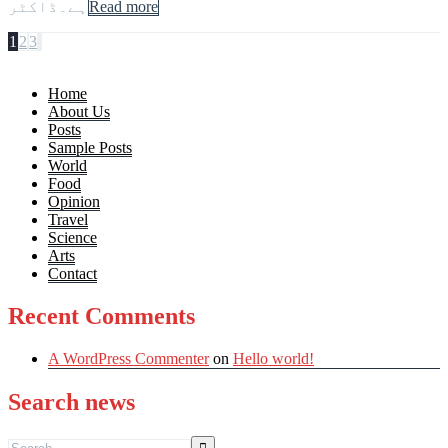
Read more
ہے۔ڈاکٹر
1
2
3
Home
About Us
Posts
Sample Posts
World
Food
Opinion
Travel
Science
Arts
Contact
Recent Comments
A WordPress Commenter
on
Hello world!
Search news