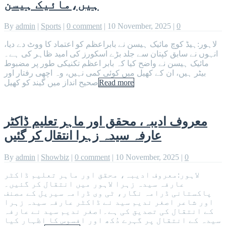
ہیں،مائیک ہیسن
By
admin
|
Sports
|
0 comment
|
10 November, 2025
|
0
لاہور:ہیڈ کوچ مائیک ہیسن نے بابراعظم کو اعتماد کا ووٹ دے دیا،
انہوں نے سابق کپتان سے جلد بڑے اسکورز کی امید ظاہر کی ہے۔
مائیک ہیسن نے واضح کیا کہ بابر اعظم تکنیکی طور پر مضبوط
بیٹر ہیں، ان کے کھیل میں کوئی کمی نہیں، وہ اچھی رفتار اور
Read more
صحیح انداز میں گیند کو کھیل
معروف ادیبہ، محقق اور ماہر تعلیم ڈاکٹر
عارفہ سیدہ زہرا انتقال کر گئیں
By
admin
|
Showbiz
|
0 comment
|
10 November, 2025
|
0
لاہور:معروف ادیبہ، محقق اور ماہر تعلیم ڈاکٹر
عارفہ سیدہ زہرا لاہور میں انتقال کر گئیں۔
پاکستانی ڈرامہ نگار، ٹی وی ڈرامہ سیریل کے مصنف
اور شاعر اصغر ندیم سید نے ڈاکٹر عارفہ سیدہ زہرا
کے انتقال کی تصدیق کی ہے۔اصغر ندیم سید نے عارفہ
سیدہ کے انتقال پر گہرے دُکھ اور افسوس کا اظہار کیا