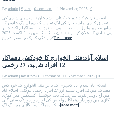
By
admin
|
Sports
|
0 comment
|
11 November, 2025
|
0
افغانستان کرکٹ ٹیم کے کپتان راشد خان نے دوسری شادی کی
تصدیق کردی۔راشد خان کی ایک تقریب کے دوران ایک خاتون کے
ساتھ تصاویر وائرل ہونے پر انہوں نے خود اپنے انسٹاگرام اکاؤنٹ پر
اپنی شادی کا اعلان کیا۔راشد خان نے کہا کہ میں نے 2 اگست 2025
Read more
کو زندگی کا ایک نیا سفر شروع
اسلام آباد:فتنہ الخوارج کا خودکش دھماکا،
12 افراد شہید، 27 زخمی
By
admin
|
latest news
|
0 comment
|
11 November, 2025
|
0
اسلام آباد:اسلام آباد کچہری کے باہر فتنہ الخوارج کے خود کش
دھماکے میں 12 افراد شہید اور 27 افراد زخمی ہوگئے۔ اسلام آباد
میں آج دوپہر تقریباً ساڑھے 12 بجے جوڈیشل کمپلیکس میں کھڑی
گاڑی میں زور دار دھماکا ہوا جس کی آواز دور دور تک سنی گئی
Read more
جبکہ دھماکے سے گاڑی میں آگ لگ