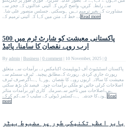
میں انہوں ے کہاہے کہ بطور عدلیہ سربراہ فوری طور پر ایگزیکٹو
سے رابطہ کریں، واضح کریں کہ آئینی عدالتوں کے ججز سے
مشاورت کے بغیر ترمیم نہیں ہوسکتی۔جسٹس منصور علی شاہ
Read more
نے خط کے متن میں کہا کہ آئینی ترمیم کے
پاکستانی معیشت کو شارٹ ٹرم میں 500
ارب روپے نقصان کا سامنا، پائیڈ
By
admin
|
Business
|
0 comment
|
10 November, 2025
|
0
پاکستان انسٹیٹیوٹ آف ڈیویلپمنٹ اکنامکس نے برآمدات سے متعلق
رپورٹ جاری کردی۔رپورٹ کےمطابق پیچیدہ ٹیرف سسٹم سے
معیشت کا سالانہ اربوں روپے کا نقصان ہورہا ہے،اگرصرف ٹیرف
اصلاحات کرلی جائیں تو ملکی برآمدات چودہ فیصد تک بڑھ سکتی
ہیں،اصلاحات میں تاخیر سےسرمایہ کاری اور برآمدات متاثر
Read
ہونےکا خدشہ ہے،کسٹمز ڈیوٹی کے سلیب 5 سےکم کرکے
more
بابر اعظم تکنیکی طور پر مضبوط بیٹر