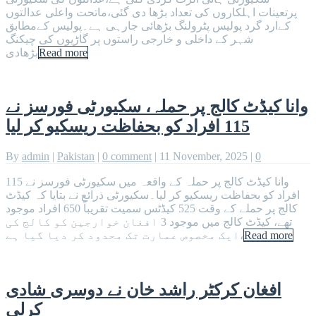
پرتعینات اہلکاروں کی تعداد بڑھا دی گئی،ماتحت واعلی عدالتوں
کےارد گرد پولیس پٹرولنگ بڑھائی جارہی ہے۔پولیس کےمطابق
شہر کے داخلی و خارجی راستوں پر گاڑیوں کی چیکنگ
Read more
بڑھادی
وانا کیڈٹ کالج پر حملہ، سکیورٹی فورسز نے
115 افراد کو بحفاظت ریسکیو کر لیا
By
admin
|
Pakistan
|
0 comment
|
11 November, 2025
|
0
وانا کیڈٹ کالج پر حملہ کے واقعہ میں سکیورٹی فورسز نے 115
افراد کو بحفاظت ریسکیو کر لیا۔سکیورٹی ذرائع نے بتایا کہ کیڈٹ
کالج پر حملے کے وقت 525 کیڈٹس سمیت تقریباً 650 افراد موجود
تھے، کیڈٹ کالج میں موجود 3 افغان خوارجین کو کالج کی
Read more
ایک مخصوص عمارت تک محدود کر دیا گیا ہے،
افغان کرکٹر راشد خان نے دوسری شادی
کرلی