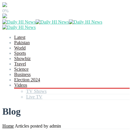
0%
Latest
Pakistan
World
Sports
Showbiz
Travel
Science
Business
Election 2024
Videos
TV Shows
Live TV
Blog
Home
Articles posted by admin