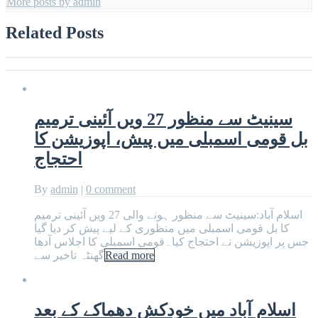
More posts by admin
Related Posts
سینیٹ سے منظور 27 ویں آئینی ترمیم
بل قومی اسمبلی میں پیش، اپوزیشن کا
احتجاج
By
admin
|
0 comment
اسلام آباد:سینیٹ سے منظور ہونے والی 27 ویں آئینی ترمیم
کا بل قومی اسمبلی میں منظوری کے لیے پیش کر دیا گیا
جس پر اپوزیشن نے احتجاج کیا۔قومی اسمبلی کا اجلاس آدھا
Read more
گھنٹہ تاخیر سے
اسلام آباد میں خودکش دھماکے کے بعد