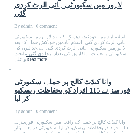
لاہور میں سکیورٹی ہائی الرٹ کردی
گئی
By
admin
|
0 comment
اسلام آباد میں خودکش دھماکے کے بعد لاہورمیں سکیورٹی
ہائی الرٹ کردی گئی۔اسلام آبادمیں خودکش حملہ کے بعد
لاہورمیں سکیورٹی ہائی الرٹ کردی گئی ہے،عدالتوں کی
سکیورٹی پرتعینات اہلکاروں کی تعداد بڑھا دی گئی،ماتحت
Read more
واعلی
وانا کیڈٹ کالج پر حملہ، سکیورٹی
فورسز نے 115 افراد کو بحفاظت ریسکیو
کر لیا
By
admin
|
0 comment
وانا کیڈٹ کالج پر حملہ کے واقعہ میں سکیورٹی فورسز نے
115 افراد کو بحفاظت ریسکیو کر لیا۔سکیورٹی ذرائع نے بتایا