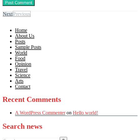
Next
Previous
Home
About Us
Posts
Sample Posts
World
Food
Opinion
Travel
Science
Arts
Contact
Recent Comments
A WordPress Commenter
on
Hello world!
Search news