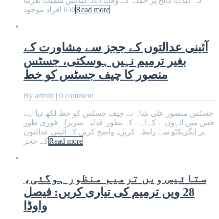
کہ کیڈٹ کالج پر حملے کے وقت 525 کیڈٹس سمیت تقریباً
Read more
650 افراد موجود
آئینی عدالتوں کے ججز سے مشاورت کے
بغیر ترمیم نہیں ہوسکتی، جسٹس
منصور کا چیف جسٹس کو خط
By
admin
|
0 comment
جسٹس منصور علی شاہ نے چیف جسٹس کو خط لکھ دیا ہے
جس میں انہوں ے کہاہے کہ بطور عدلیہ سربراہ فوری طور
پر ایگزیکٹو سے رابطہ کریں، واضح کریں کہ آئینی عدالتوں
Read more
کے ججز
ستائیس ویں ترمیم منظور ہوگئی،
28 ویں ترمیم کی تیاری کریں: فیصل
واوڈا