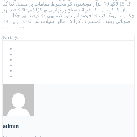
کہ 15 لاکھ 79 ہزار مویشیوں کو محفوظ مقامات پر منتقل کیا گیا
ہے۔ان کا کہنا ہے کہ دریائے ستلج پر بھارتی بھاکڑا ڈیم 90 فیصد بھر
چکا ہے۔ پونگ ڈیم 99 فیصد اور تھین ڈیم بھی 97 فیصد بھر چکا ہے۔
صوبائی ریلیف کمشنر نے کہا کہ حالیہ سیلاب سے 60 شہری ہلاک
ہو چکے ہیں۔
No tags.
admin