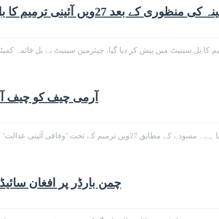
ی منظوری کے بعد 27ویں آئینی ترمیم کا بل سینیٹ میں پیش، قائمہ کمیٹی کے سپرد
 کابینہ کی منظوری کے بعد 27ویں آئینی ترمیم کا بل سینیٹ میں پیش کر دیا گیا، چیئرمین سی
آرمی چیف کو چیف آف
حکومت نے آئین میں 27ویں آئینی ترمیم کا مسودہ تیار کر لیا ہے۔ مسودے 
چمن بارڈر پر افغان سائیڈ