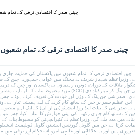
چینی صدر کا اقتصادی ترقی کے تمام شعب
چینی صدر کا اقتصادی ترقی کے تمام شعبوں 
ہ چین اقتصادی ترقی کے تمام شعبوں میں پاکستان کی حمایت جاری 
ا ہے۔وزیراعظم شہباز شریف نے بیجنگ میں عوامی جمہوریہ چین کے 
وار ملاقات کے دوران، دونوں رہنماؤں نے پاکستان اور چین کے درمی
مزید مضبوط بنانے کے لیے اپنے مشترکہ عزم کا اعادہ کیا۔وزیراعظم نے
 کی 80ویں سالگرہ پر مبارکباد دی۔صدر شی جن پنگ کے وژن اور قیادت کی تعریف کرت
وہ اس عظیم سفر پر چین کے ساتھ کام کرنے کے لیے ہمیشہ تیار ہے۔و
ے صدر شی کے بیلٹ اینڈ روڈ انیشیٹو (بی آر آئی) کے ایک اہم منصوب
ین کے ساتھ کام جاری رکھنے کی اپنی خواہش کا اعادہ کیا، جس میں 
انے میں مدد ملے گی۔وزیراعظم نے کثیرالجہتی کو مضبوط بنانے کے 
کرتا ہے جن میں گلوبل گورننس انیشیٹو، گلوبل ڈویلپمنٹ انیشیٹو، 
 ضروری ہیں اور یہ علاقائی اور عالمی امن، استحکام اور ترقی میں