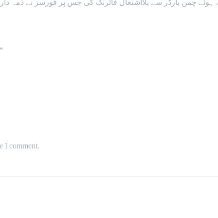
رتے ہوئے چمن بارڈر سے بلااشتعال فائرنگ کی جس پر فورسز نے ذمہ د
*
me I comment.