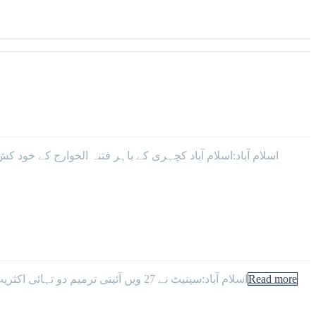
Read more
اسلام آباد:سینیٹ نے 27 ویں آئینی ترمیم دو تہائی اکثریت سے منظور کر لی۔سینیٹ نے 27 ویں آئینی ترمیمی بل کی 56 شقوں اور 3 شیڈول کی منظوری دی، سینیٹ میں 27 ویں آئینی ترمیم