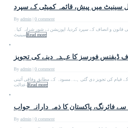
By
admin
|
0 comment
نیٹ نے بل قائمہ کمیٹی قانون و انصاف کے سپرد کردیا، اپوزیشن نے شور شرابہ کیا۔
Read more
سینیٹ
 ڈیفنس فورسز کا عہدہ دینے کی تجویز
By
admin
|
0 comment
کے مطابق 27ویں ترمیم کے تحت ’وفاقی آئینی عدالت‘ کے قیام کی تجویز دی گئی ہے۔مسودہ کے مطابق وفاقی آئینی
Read more
عدالت،
 سے فائرنگ، پاکستان کا ذمہ دارانہ جواب
By
admin
|
0 comment