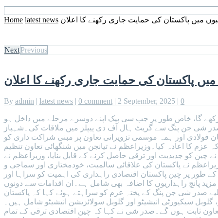
وں میں پاکستان کی حمایت جاری رکھنے کا اعلان
latest news
Home
Next
Previous
میں پاکستان کی حمایت جاری رکھنے کا اعلان
By
admin
|
latest news
|
0 comment
|
2 September, 2025
|
0
رکھے گا، خاص طور پر جب سی پیک اپنے دوسرے مرحلے میں داخل ہو
صدر شی جن پنگ سے گریٹ ہال آف دی پیپلز میں ملاقات کی۔شہباز
ان فولادی اور ہمہ موسمی تزویراتی تعاون پر مبنی شراکت داری کو
 تیانجن میں شنگھائی تعاون تنظیم (SCO) سربراہان مملکت کے سربراہی اجلاس کے کامیاب انعقاد پر صدر شی جن پنگ کو مبارکباد دی
ے ہوئے، جس نے چین کو جدیدیت اور ترقی حاصل کرنے کے قابل بنایا، وزیراعظم نے
زیراعظم نے پاکستان کی علاقائی سالمیت، خودمختاری اور سماجی و
ے کے طور پر چین پاکستان اقتصادی راہداری کی اہمیت کو سراہا اور
مزید پانچ راہداریوں کا اضافہ بھی شامل ہے۔ان اقدامات سے دونوں
لیے صدر شی جن پنگ کے پختہ عزم کو سراہتے ہوئے کہا کہ پاکستان
گلوبل سیکیورٹی انیشیٹو اور گلوبل سولائزیشن انیشیٹو شامل ہیں۔
 معاون ثابت ہوں گے۔صدر شی نے کہا کہ چین اقتصادی ترقی کے تمام