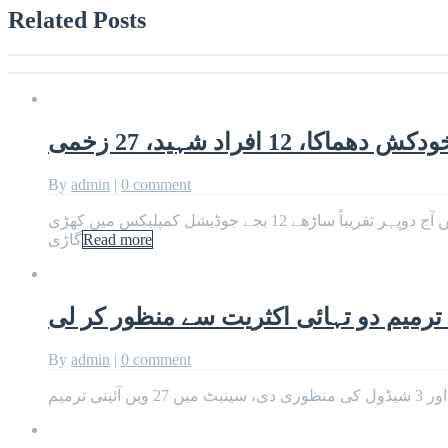
Related Posts
 12 افراد شہید، 27 زخمی
By
admin
|
0 comment
اسلام آباد:اسلام آباد کچہری کے باہر فتنہ الخوارج کے خود کش دھماکے میں 12 افراد شہید اور 27 افراد زخمی ہوگئے۔ اسلام آباد میں آج دوپہر تقریباً ساڑھے 12 بجے جوڈیشل کمپلیکس میں کھڑی
Read more
گاڑی
By
admin
|
0 comment