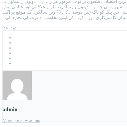
رین اقتصادی شعبوں پر توجہ مرکوز کر رہا ہے۔دونوں رہنماؤں نے
نے میں ہونی چاہیے۔دونوں رہنماؤں نے اہم علاقائی اور عالمی پیش
رفت پر بھی تبادلہ خیال کیا اور اس سلسلے میں پاکستان اور چین کے درمیان قریبی تعاون جاری رکھنے پر اتفاق کیا۔وزیراعظم نے صدر شی جن پنگ کو پاک چین دوستی کی 75 ویں سالگرہ کے موقع پر اگلے
تان کا سرکاری دورہ کرنے کی اپنی مخلصانہ دعوت کی تجدید کی۔
No tags.
admin
More posts by admin