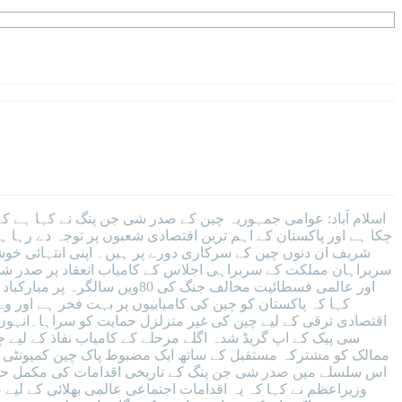
اسلام آباد: عوامی جمہوریہ چین کے صدر شی جن پنگ نے کہا ہے ک
چکا ہے اور پاکستان کے اہم ترین اقتصادی شعبوں پر توجہ دے رہ
شریف ان دنوں چین کے سرکاری دورے پر ہیں۔ اپنی انتہائی خوشگ
اور عالمی فسطائیت مخالف جنگ
کہا کہ پاکستان کو چین کی کامیابیوں پر بہت فخر ہے اور 
اقتصادی ترقی کے لیے چین کی غیر متزلزل حمایت کو سراہا۔انہوں ن
سی پیک کے اپ گریڈ شدہ اگلے مرحلے کے کامیاب نفاذ کے لیے چ
ممالک کو مشترکہ مستقبل کے ساتھ ایک مضبوط پاک چین کمیونٹی بن
اس سلسلے میں صدر شی جن پنگ کے تاریخی اقدامات کی مکمل حمایت 
وزیراعظم نے کہا کہ یہ اقدامات اجتماعی عالمی بھلائی کے لیے