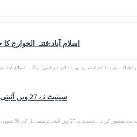
اسلام آباد:فتنہ الخوارج کا خودکش دھماکا،
سینیٹ نے 27 ویں آئینی ترمیم دو تہائی اکثریت سے منظور کر لی