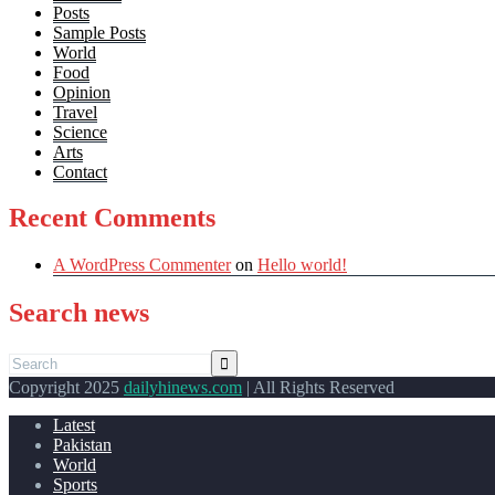
Posts
Sample Posts
World
Food
Opinion
Travel
Science
Arts
Contact
Recent Comments
A WordPress Commenter
on
Hello world!
Search news
Copyright 2025
dailyhinews.com
| All Rights Reserved
Latest
Pakistan
World
Sports