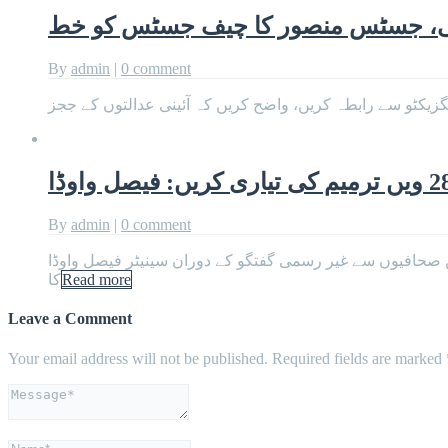
کتی، جسٹس منصور کا چیف جسٹس کو خط
By
admin
|
0 comment
کٹو سے رابطہ کریں، واضح کریں کہ آئینی عدالتوں کے ججز
By
admin
|
0 comment
ب 28 ویں ترمیم کی تیاری کریں۔پارلیمنٹ ہاؤس میں صحافیوں سے غیر رسمی گفتگو کے دوران سینیٹر فیصل واوڈا
Read more
کا
Leave a Comment
Your email address will not be published.
Required fields are marked