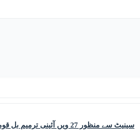
سینیٹ سے منظور 27 ویں آئینی ترمیم بل قومی اسمبلی میں پیش، اپوزیشن کا احتجاج