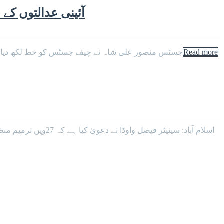
آئینی عدالتوں ک
Read more
جسٹس منصور علی شاہ نے چیف جسٹس کو خط لکھ دیا ہے 