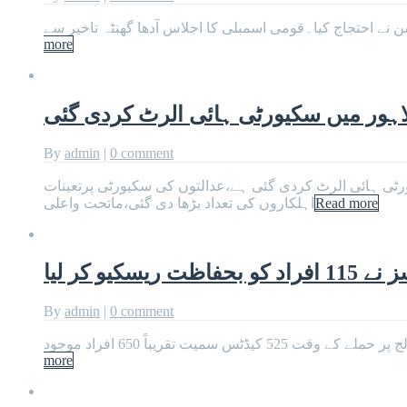
more
لاہور میں سکیورٹی ہائی الرٹ کردی گئی
By
admin
|
0 comment
رٹی ہائی الرٹ کردی گئی ہے،عدالتوں کی سکیورٹی پرتعینات
Read more
اہلکاروں کی تعداد بڑھا دی گئی،ماتحت واعلی
یو کر لیا
By
admin
|
0 comment
more