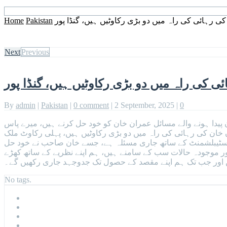
ی رہائی کی راہ میں دو بڑی رکاوٹیں ہیں، گنڈا پور
Pakistan
Home
Next
Previous
 کی راہ میں دو بڑی رکاوٹیں ہیں، گنڈا پور
By
admin
|
Pakistan
|
0 comment
|
2 September, 2025
|
0
ان پیدا ہونے والے مسائل عمران خان کو خود حل کرنے ہیں، میرے پاس
ان خان کی رہائی کی راہ میں دو بڑی رکاوٹیں ہیں، پہلی رکاوٹ ملک
اوٹ اسٹیبلشمنٹ کے ساتھ جاری مسئلہ ہے، جسے خان صاحب نے خود حل
 اور موجودہ حالات سب کے سامنے ہیں، ہم اپنے نظریے کے ساتھ کھڑے
اور جب تک ہم اپنے مقصد کے حصول تک جدوجہد جاری رکھیں گے۔
No tags.