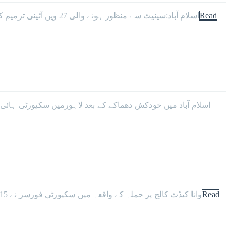
Read
اسلام آباد:سینیٹ سے منظور ہونے والی 27 ویں آئینی ترمیم کا بل قومی اسمبلی میں منظوری کے لیے پیش کر دیا گیا جس پر اپوزیشن نے احتجاج کیا۔قومی اسمبلی کا اجلاس آدھا گھنٹہ تاخیر سے
اسلام آباد میں خودکش دھماکے کے بعد لاہورمیں سکیورٹی ہائی
Read
وانا کیڈٹ کالج پر حملہ کے واقعہ میں سکیورٹی فورسز نے 115 افراد کو بحفاظت ریسکیو کر لیا۔سکیورٹی ذرائع نے بتایا کہ کیڈٹ کالج پر حملے کے وقت 525 کیڈٹس سمیت تقریباً 650 افراد موجود