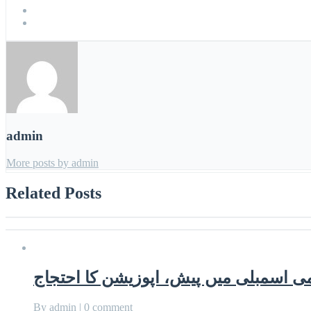
admin
More posts by admin
Related Posts
By
admin
|
0 comment