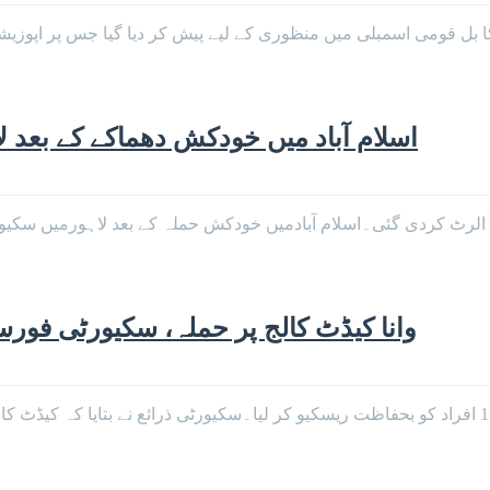
اسلام آباد میں خودکش دھماکے کے بعد 
 الرٹ کردی گئی۔اسلام آبادمیں خودکش حملہ کے بعد لاہورمیں سکیو
وانا کیڈٹ کالج پر حملہ، سکیورٹی فورسز نے 115 افراد کو بحفاظت ریسک