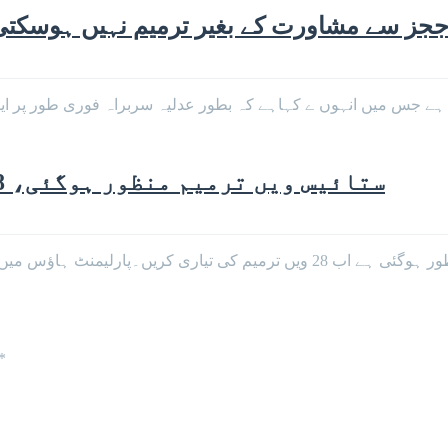
ے ججز سے مشاورت کے بغیر ترمیم نہیں ہوس
جس میں انہوں ے کہاہے کہ بطور عدلیہ سربراہ فوری طور پر ایگزی
ستائیس ویں ترمیم منظور ہوگئی، 28 ویں ترمیم کی تیاری کریں: فیصل واوڈا
اسلام آباد: سینیٹر فیصل واوڈا نے دعویٰ کیا ہے کہ 27ویں ترمیم منظور ہوگئی ہے ا
*