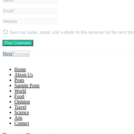
Save my name, email, and website in this browser for the next ti
Next
Previous
Home
About Us
Posts
Sample Posts
World
Food
Opinion
Travel
Science
Arts
Contact