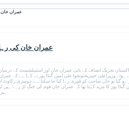
عمران خان ک
عمران خان کی رہائی
کہ پاکستان تحریک انصاف کے بانی عمران خان اور اسٹیبلشمنٹ کے درمی
 ہوئے وزیراعلیٰ خیبرپختونخوا علی امین گنڈا پور نے کہا ہے کہ عمر
موثر ہو گیا تو خان ​​صاحب کو فوری رہا کیا جا سکتا ہے، دوسری رک
ن گنڈا پور کا مزید کہنا تھا کہ عمران خان قوم کی جنگ لڑ رہے ہیں
ہیں 