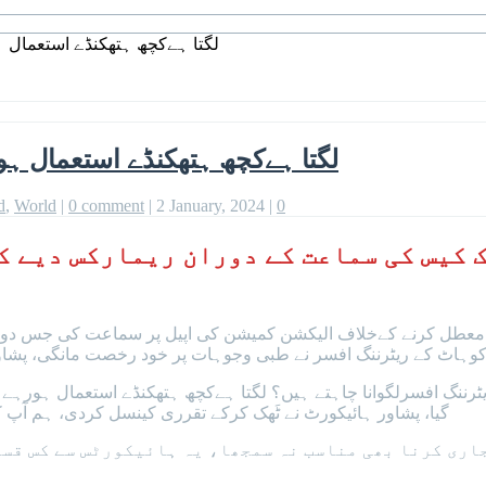
لگتا ہےکچھ ہتھکنڈے استعمال 
لگتا ہےکچھ ہتھکنڈے استعمال ہ
d
,
World
|
0 comment
|
2 January, 2024
|
0
ک کیس کی سماعت کے دوران ریمارکس دیے 
کوہاٹ کے ریٹرننگ افسر نے طبی وجوہات پر خود رخصت مانگی، پشاور 
 افسرلگوانا چاہتے ہیں؟ لگتا ہےکچھ ہتھکنڈے استعمال ہورہے ہیں تا
گیا، پشاور ہائیکورٹ نے ٹَھک کرکے تقرری کینسل کردی، ہم آپ
اری کرنا بھی مناسب نہ سمجھا، یہ ہائیکورٹس سے کس قسم 