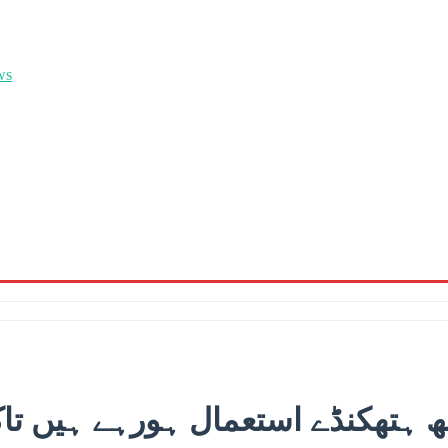
ھ ہتھکنڈے استعمال ہورہے ہیں ت