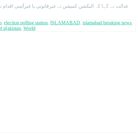
عدالت نے کہا کہ الیکشن کمیشن نے غیرقانونی یا غیرآئینی اقد
n
,
election polling station
,
ISLAMABAD
,
islamabad breaking news
,
f p[akistan
,
World