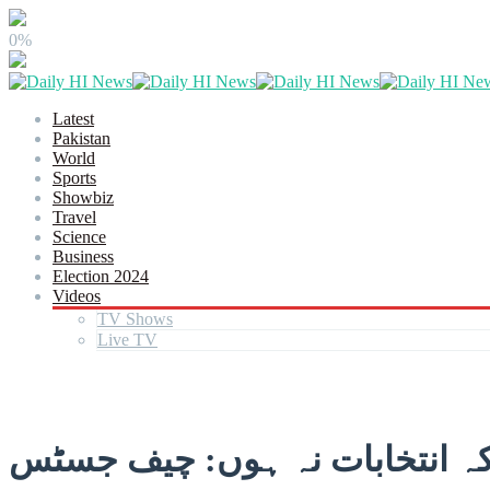
0%
Latest
Pakistan
World
Sports
Showbiz
Travel
Science
Business
Election 2024
Videos
TV Shows
Live TV
اکہ انتخابات نہ ہوں: چیف جسٹس