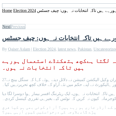
ہورہے ہیں تاکہ انتخابات نہ ہوں: چیف جسٹس
Election 2024
Home
Next
Previous
ورہے ہیں تاکہ انتخابات نہ ہوں: چیف جسٹس
By
Qaiser Aslam
|
Election 2024
,
latest news
,
Pakistan
,
Uncategorize
کہ لگتا ہےکچھ ہتھکنڈے استعمال ہورہے
ہیں تاکہ انتخابات نہ ہوں۔
سپریم کورٹ نے پی کے 91 ریٹرننگ افسر کوپشاور ہائیکورٹ سے معطل کرنے کےخلاف الیکشن کمیشن کی اپیل پر سماعت کی جس دوران وکیل الیکشن کمیشن نے دلائل دیتے ہوئے کہا کہ سنگل بینچ نے27
ہائیکورٹ نے اپنے حکم میں نئے آراو کے خلاف کچھ تحریرنہیں کیا۔
کہ انتخابات نہ ہوں، ایک ریٹرننگ افسر بیمار ہوا دوسرا لگا دیا
 کوجرمانہ کیوں نہ کریں کہ نوٹس کیے بغیرہی تقرری کینسل کردی۔
کے آرڈر جاری ہو رہے ہیں؟ آر او کوئی بھی ہو کیا فرق
پڑے گا،بلاوجہ کی درخواستیں کیوں آرہی ہیں؟