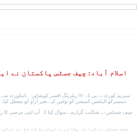
اسلام آباد: چیف جسٹس پاکستان نے ای
دسمبرکو الیکشن کمیشن کو نوٹس کیے بغیر آراو کو معطل کیا، 
چیف جسٹس نے شکایت گزارسے سوال کیا کہ آپ اپنی مرضی کا ریٹرننگ
چیف جسٹس نے کہا کہ پشاورہائیکورٹ کے جج نے نوٹس ج