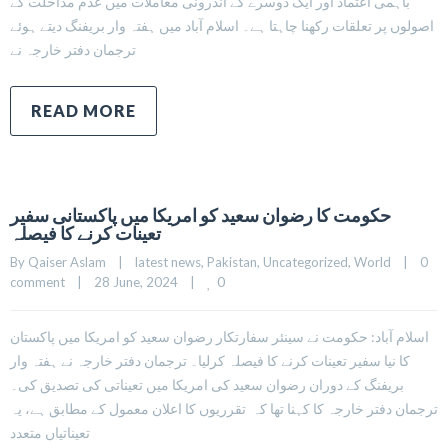
باہمی اعتماد اور ایک دوسرے کے اندرونی معاملات میں عدم مداخلت کے
اصولوں پر تعلقات رکھنا چاہتا ہے۔ اسلام آباد میں ہفتہ وار بریفنگ دیتے ہوئے
ترجمان دفتر خارجہ نے
READ MORE
حکومت کا رضوان سعید کو امریکا میں پاکستانی سفیر
تعینات کرنے کا فیصلہ
By 
Qaiser Aslam
|
latest news
, 
Pakistan
, 
Uncategorized
, 
World
|
0 
0
comment
|
28 June, 2024    
|
اسلام آباد: حکومت نے سینئر سفارتکار رضوان سعید کو امریکا میں پاکستان
کا نیا سفیر تعینات کرنے کا فیصلہ کرلیا۔ ترجمان دفتر خارجہ نے ہفتہ وار
بریفنگ کے دوران رضوان سعید کی امریکا میں تعیناتی کی تصدیق کی۔
ترجمان دفتر خارجہ کا کہنا تھا کہ تقرریوں کا اعلان معمول کے مطابق ہے، یہ
تعیناتیاں متعدد