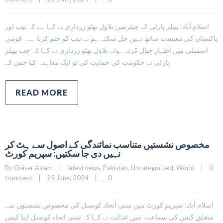
اسلام آباد: پیپلز پارٹی کے چیئرمین بلاول بھٹو زرداری نے کہا ہے کہ نیب اور
پاکستان کی معیشت ساتھ نہیں چل سکتے ہم نے نیب کو ختم کرنا ہے۔ قومی
اسمبلی میں اظہار خیال کرتے ہوئے بلاول بھٹو زرداری نے کہا کہ جب پیپلز
پارٹی نے حکومت کی حمایت کی تو ایک معاہدہ کیا جس کے
READ MORE
مخصوص نشستیں متناسب نمائندگی کے اصول سے ہٹ کر
نہیں دی جا سکتیں: سپریم کورٹ
By 
Qaiser Aslam
|
latest news
, 
Pakistan
, 
Uncategorized
, 
World
|
0 
0
comment
|
25 June, 2024    
|
اسلام آباد: سپریم کورٹ میں سنی اتحاد کونسل کی مخصوص نشستوں سے
متعلق کیس کی سماعت میں عدالت نے کہا کہ سنی اتحاد کونسل اپنا کیس