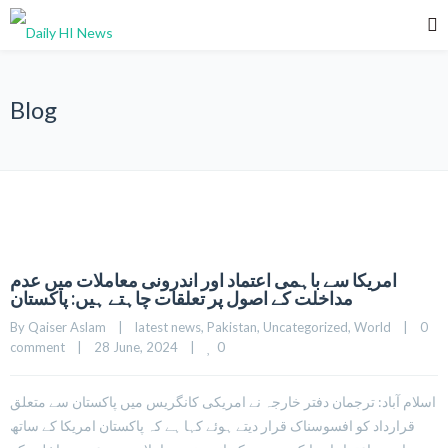
Blog
امریکا سے باہمی اعتماد اور اندرونی معاملات میں عدم
مداخلت کے اصول پر تعلقات چاہتے ہیں: پاکستان
By 
Qaiser Aslam
|
latest news
, 
Pakistan
, 
Uncategorized
, 
World
|
0 
0
comment
|
28 June, 2024    
|
اسلام آباد: ترجمان دفتر خارجہ نے امریکی کانگریس میں پاکستان سے متعلق
قرارداد کو افسوسناک قرار دیتے ہوئے کہا ہے کہ پاکستان امریکا کے ساتھ