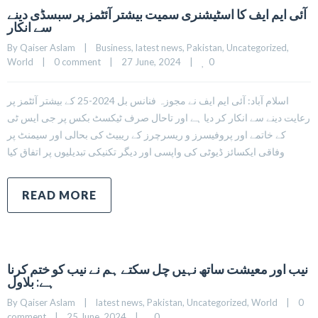
آئی ایم ایف کا اسٹیشنری سمیت بیشتر آئٹمز پر سبسڈی دینے
سے انکار
By 
Qaiser Aslam
|
Business
, 
latest news
, 
Pakistan
, 
Uncategorized
, 
0
World
|
0 comment
|
27 June, 2024    
|
اسلام آباد: آئی ایم ایف نے مجوزہ فنانس بل 2024-25 کے بیشتر آئٹمز پر
رعایت دینے سے انکار کر دیا ہے اور تاحال صرف ٹیکسٹ بکس پر جی ایس ٹی
کے خاتمے اور پروفیسرز و ریسرچرز کے ریبیٹ کی بحالی اور سیمنٹ پر
وفاقی ایکسائز ڈیوٹی کی واپسی اور دیگر تکنیکی تبدیلیوں پر اتفاق کیا
READ MORE
نیب اور معیشت ساتھ نہیں چل سکتے ہم نے نیب کو ختم کرنا
ہے: بلاول
By 
Qaiser Aslam
|
latest news
, 
Pakistan
, 
Uncategorized
, 
World
|
0 
0
comment
|
25 June, 2024    
|