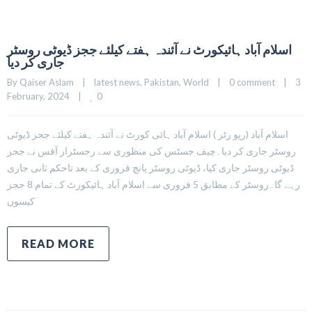
اسلام آباد ہائیکورٹ نے آئندہ ہفتے کیلئے ججز ڈیوٹی روسٹر
جاری کر دیا
By 
Qaiser Aslam
|
latest news
, 
Pakistan
, 
World
|
0 comment
|
3 
0
February, 2024    
|
اسلام آباد (رپو رٹر ) اسلام آباد ہائی کورٹ نے آئندہ ہفتے کیلئے ججز ڈیوٹی
روسٹر جاری کر دیا۔چیف جسٹس کی منظوری سے رجسٹرار آفس نے ججز
ڈیوٹی روسٹر جاری کیا، ڈیوٹی روسٹر پانچ فروری کے بعد تاحکم ثانی جاری
رہے گا۔روسٹر کے مطابق 5 فروری سے اسلام آباد ہائیکورٹ کے تمام 8 ججز
کیسوں
READ MORE