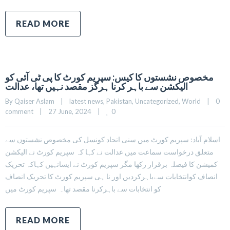
READ MORE
مخصوص نشستوں کا کیس: سپریم کورٹ کا پی ٹی آئی کو
الیکشن سے باہر کرنا ہرگز مقصد نہیں تھا، عدالت
By 
Qaiser Aslam
|
latest news
, 
Pakistan
, 
Uncategorized
, 
World
|
0 
0
comment
|
27 June, 2024    
|
اسلام آباد: سپریم کورٹ میں سنی اتحاد کونسل کی مخصوص نشستوں سے
متعلق درخواست سماعت میں عدالت نے کہا کہ سپریم کورٹ نے الیکشن
کمیشن کا فیصلہ برقرار رکھا مگر سپریم کورٹ نے ایسانہیں کہاکہ تحریک
انصاف کوانتخابات سےباہرکردیں اور نا ہی سپریم کورٹ کا تحریک انصاف
کو انتخابات سے باہرکرنا مقصد تھا۔ سپریم کورٹ میں
READ MORE