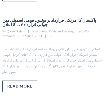
پاکستان کا امریکی قرارداد پر نوٹس، قومی اسمبلی میں
جوابی قرارداد لانے کا اعلان
By 
Qaiser Aslam
|
latest news
, 
Pakistan
, 
Uncategorized
, 
World
|
0 
0
comment
|
27 June, 2024    
|
اسلام آباد: وزیر خارجہ اور نائب وزیراعظم اسحاق ڈار نے عام انتخابات سے
متعلق امریکی قرارداد کے جواب میں قرارداد لانے کا اعلان کردیا۔ قومی
اسمبلی میں اظہار خیال کرتے ہوئے اسحاق ڈار نے کہا ہےکہ امریکی قرارداد
کے مقابلے میں قرارداد ضرر لائیں گے، ہم نے نوٹس لیا ہے اور قرارداد کا
مسورہ تیار
READ MORE