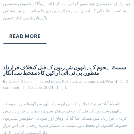
جیتے یا ہارے، دوسری جماعتوں کو اس سے کیا فائدہ ہوگا؟ مخصوص نشستیں
متناسب نمائندگی کے اصول سے ہٹ کر نہیں دی جا سکتیں۔ چیف جسٹس
پاکستان قاضی فائز عیسیٰ
READ MORE
سینیٹ: ہجوم کے ہاتھوں شہریوں کے قتل کیخلاف قرارداد
منظور، پی ٹی آئی اراکین کا دستخط سے انکار
By 
Qaiser Aslam
|
latest news
, 
Pakistan
, 
Uncategorized
, 
World
|
0 
0
comment
|
25 June, 2024    
|
اسلام آباد: سینیٹ اجلاس کے دوران سوات اور سرگودھا میں ہجوم کے
ہاتھوں شہریوں کے قتل کے خلاف سینیٹر شیری رحمان نے قرار داد پیش
کردی۔ قرار داد میں مطالبہ کیا گیا کہ وفاق اور صوبائی حکومتیں شہریوں
خصوصاً اقلیتوں کو تحفظ دیں،سینیٹ نے سینیٹر شیری رحمان کی اس قرار
داد کو منظور کرلی۔ قرار