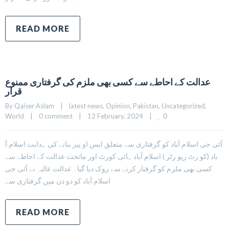
READ MORE
عدالت کے احاطے سے کسی بھی ملزم کی گرفتاری ممنوع
قرار
By 
Qaiser Aslam
|
latest news
, 
Opinion
, 
Pakistan
, 
Uncategorized
, 
0
World
|
0 comment
|
12 February, 2024    
|
آئی جی اسلام آباد کو گرفتاری سے متعلق ایس او پیز بنانے کی ہدایت اسلام آ
باد (کو رٹ رپو رٹر ) اسلام آباد ہائی کورٹ اور ماتحت عدالت کے احاطے سے
کسی بھی ملزم کو گرفتار کرنے سے روک دیا گیا۔ عدالت عالیہ نے آئی جی
اسلام آباد کو دو دن میں گرفتاری سے
READ MORE