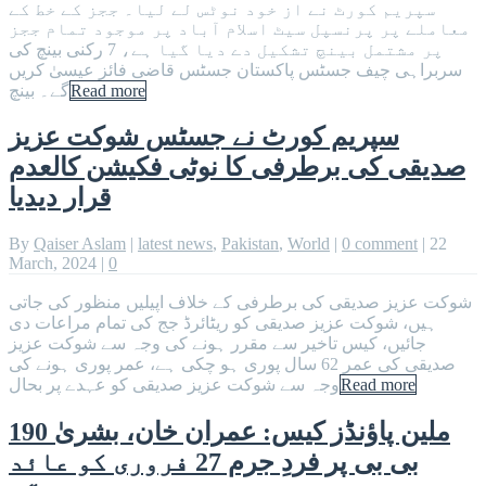
سپریم کورٹ نے از خود نوٹس لے لیا۔ ججز کے خط کے
معاملے پر پرنسپل سیٹ اسلام آباد پر موجود تمام ججز
پر مشتمل بینچ تشکیل دے دیا گیا ہے، 7 رکنی بینچ کی
سربراہی چیف جسٹس پاکستان جسٹس قاضی فائز عیسیٰ کریں
Read more
گے۔ بینچ
سپریم کورٹ نے جسٹس شوکت عزیز
صدیقی کی برطرفی کا نوٹی فکیشن کالعدم
قرار دیدیا
By
Qaiser Aslam
|
latest news
,
Pakistan
,
World
|
0 comment
|
22
March, 2024
|
0
شوکت عزیز صدیقی کی برطرفی کے خلاف اپیلیں منظور کی جاتی
ہیں، شوکت عزیز صدیقی کو ریٹائرڈ جج کی تمام مراعات دی
جائیں، کیس تاخیر سے مقرر ہونے کی وجہ سے شوکت عزیز
صدیقی کی عمر 62 سال پوری ہو چکی ہے، عمر پوری ہونے کی
Read more
وجہ سے شوکت عزیز صدیقی کو عہدے پر بحال
190 ملین پاؤنڈز کیس: عمران خان، بشریٰ
بی بی پر فردِ جرم 27 فروری کو عائد