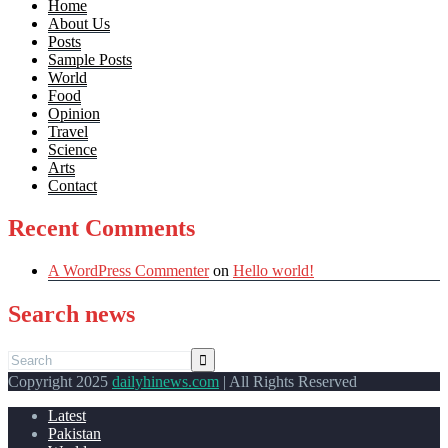
Home
About Us
Posts
Sample Posts
World
Food
Opinion
Travel
Science
Arts
Contact
Recent Comments
A WordPress Commenter
on
Hello world!
Search news
Copyright 2025
dailyhinews.com
| All Rights Reserved
Latest
Pakistan