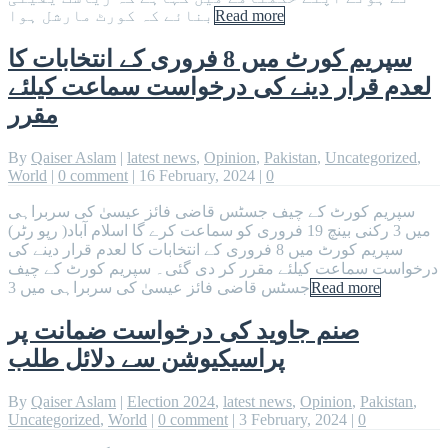
Read more
بنائے کہ کورٹ مارشل ہوا
سپریم کورٹ میں 8 فروری کے انتخابات کا
لعدم قرار دینے کی درخواست سماعت کیلئے
مقرر
By
Qaiser Aslam
|
latest news
,
Opinion
,
Pakistan
,
Uncategorized
,
World
|
0 comment
|
16 February, 2024
|
0
سپریم کورٹ کے چیف جسٹس قاضی فائز عیسیٰ کی سربراہی
میں 3 رکنی بینچ 19 فروری کو سماعت کرے گا اسلام آباد( رپو رٹر)
سپریم کورٹ میں 8 فروری کے انتخابات کا لعدم قرار دینے کی
درخواست سماعت کیلئے مقرر کر دی گئی۔ سپریم کورٹ کے چیف
Read more
جسٹس قاضی فائز عیسیٰ کی سربراہی میں 3
صنم جاوید کی درخواست ضمانت پر
پراسیکیوشن سے دلائل طلب
By
Qaiser Aslam
|
Election 2024
,
latest news
,
Opinion
,
Pakistan
,
Uncategorized
,
World
|
0 comment
|
3 February, 2024
|
0