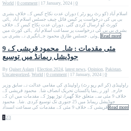
World
|
0 comment
|
17 January, 2024
|
0
اسلام آباد (کو رٹ رپو رٹر ) دوران عدت نکاح کیس کے خلاف بشری
بی بی کی درخواست پر کیس فائل چیف جسٹس اسلام آباد ہائی
کورٹ کو ارسال کردی گئی۔دوران عدت نکاح کیس کے خلاف
بشری بی بی کی درخواست پر سماعت اسلام آباد ہائی کورٹ میں
Read more
ہوئی۔جسٹس طارق محمود جہانگیری نے بشری بی
9 مئی مقدمات : شاہ محمود قریشی کے
جوڈیشل ریمانڈ میں توسیع
By
Qaiser Aslam
|
Election 2024
,
latest news
,
Opinion
,
Pakistan
,
Uncategorized
,
World
|
0 comment
|
17 January, 2024
|
0
راولپنڈی (کر ائم رپو رٹ) راولپنڈی کی مقامی عدالت نے سابق وزیر
خارجہ اور رہنما پاکستان تحریک انصاف شاہ محمود قریشی کے
خلاف 9 مئی سے متعلق جلا گھیرا، توڑ پھوڑ کے مقدمات میں ان کے
جوڈیشل ریمانڈ میں 25 جنوری تک توسیع کردی۔شاہ محمود
Read more
قریشی کے خلاف 9 مئی کے مقدمات کی سماعت انسداد
1
2
3