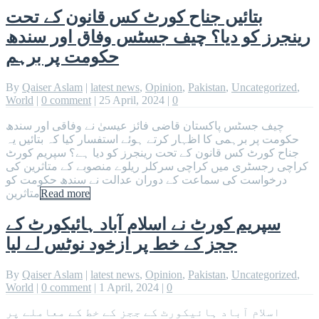
بتائیں جناح کورٹ کس قانون کے تحت
رینجرز کو دیا؟ چیف جسٹس وفاق اور سندھ
حکومت پر برہم
By
Qaiser Aslam
|
latest news
,
Opinion
,
Pakistan
,
Uncategorized
,
World
|
0 comment
|
25 April, 2024
|
0
چیف جسٹس پاکستان قاضی فائز عیسیٰ نے وفاقی اور سندھ
حکومت پر برہمی کا اظہار کرتے ہوئے استفسار کیا کہ بتائیں یہ
جناح کورٹ کس قانون کے تحت رینجرز کو دیا ہے؟ سپریم کورٹ
کراچی رجسٹری میں کراچی سرکلر ریلوے منصوبے کے متاثرین کی
درخواست کی سماعت کے دوران عدالت نے سندھ حکومت کو
Read more
متاثرین
سپریم کورٹ نے اسلام آباد ہائیکورٹ کے
ججز کے خط پر ازخود نوٹس لے لیا
By
Qaiser Aslam
|
latest news
,
Opinion
,
Pakistan
,
Uncategorized
,
World
|
0 comment
|
1 April, 2024
|
0
اسلام آباد ہائیکورٹ کے ججز کے خط کے معاملے پر