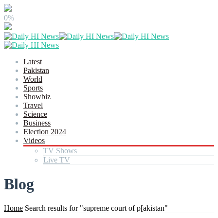
0%
Latest
Pakistan
World
Sports
Showbiz
Travel
Science
Business
Election 2024
Videos
TV Shows
Live TV
Blog
Home
Search results for "supreme court of p[akistan"