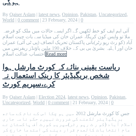
ہوگی
By
Qaiser Aslam
|
latest news
,
Opinion
,
Pakistan
,
Uncategorized
,
World
|
0 comment
|
23 February, 2024
|
0
آئی ایم ایف کو خط لکھیں گے اگر ایسے حالات میں ملک کو قرضہ
ملا تو واپس کون کریگا، عمران خان کی میڈیا سے بات چیت اسلام
آباد (کو رٹ رپو رٹر)بانی پاکستان تحریک انصاف (پی ٹی آئی) عمران
خان اور اہلیہ بشریٰ بی بی کے خلاف 190 ملین پاؤنڈز ریفرنس میں
Read more
احتساب عدالت اسلام
ریاست یقینی بنائے کہ کورٹ مارشل ہوا
شخص بریگیڈیئر کا رینک استعمال نہ
کرے،سپریم کورٹ
By
Qaiser Aslam
|
Election 2024
,
latest news
,
Opinion
,
Pakistan
,
Uncategorized
,
World
|
0 comment
|
21 February, 2024
|
0
جس کا کورٹ مارشل 2012 میں ہو چکا اس کے نام کے ساتھ
بریگیڈیئر لکھنے کی ضرورت نہیں، حکم نامہ جاری
اسلام آباد (کو ر ٹ رپو رٹر)سپریم کورٹ آف پاکستان نے
عام انتخابات کالعدم قرار دینے کی استدعا خارج کر
تے ہوئے اپنے حکمنامے میں کہاہے کہ ریاست یقینی