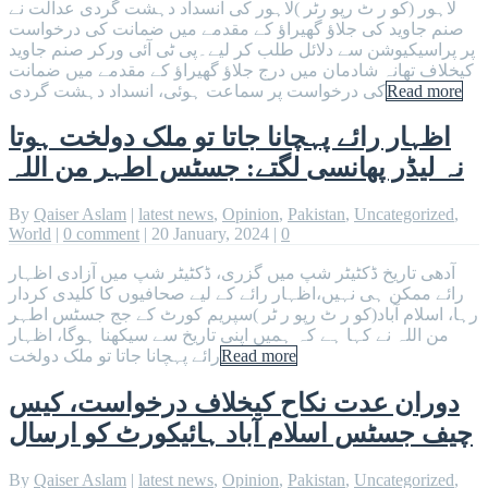
لاہور (کو ر ٹ رپو رٹر )لاہور کی انسداد دہشت گردی عدالت نے
صنم جاوید کی جلاؤ گھیراؤ کے مقدمے میں ضمانت کی درخواست
پر پراسیکیوشن سے دلائل طلب کر لیے۔پی ٹی آئی ورکر صنم جاوید
کیخلاف تھانہ شادمان میں درج جلاؤ گھیراؤ کے مقدمے میں ضمانت
Read more
کی درخواست پر سماعت ہوئی، انسداد دہشت گردی
اظہار رائے پہچانا جاتا تو ملک دولخت ہوتا
نہ لیڈر پھانسی لگتے: جسٹس اطہر من اللہ
By
Qaiser Aslam
|
latest news
,
Opinion
,
Pakistan
,
Uncategorized
,
World
|
0 comment
|
20 January, 2024
|
0
آدھی تاریخ ڈکٹیٹر شپ میں گزری، ڈکٹیٹر شپ میں آزادی اظہار
رائے ممکن ہی نہیں،اظہار رائے کے لیے صحافیوں کا کلیدی کردار
رہا، اسلام آباد(کو ر ٹ رپو ر ٹر )سپریم کورٹ کے جج جسٹس اطہر
من اللہ نے کہا ہے کہ ہمیں اپنی تاریخ سے سیکھنا ہوگا، اظہار
Read more
رائے پہچانا جاتا تو ملک دولخت
دوران عدت نکاح کیخلاف درخواست، کیس
چیف جسٹس اسلام آباد ہائیکورٹ کو ارسال
By
Qaiser Aslam
|
latest news
,
Opinion
,
Pakistan
,
Uncategorized
,