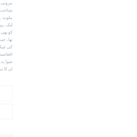
بیرونی 
شناخت ک
ملوث ہے
لنک ہیں
کو بھی 
تھا، حم
کی چیکن
افغانست
شواہد د
ان کا ب