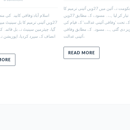
حکومت نے آئین میں 27ویں آئینی ترمیم کا
مسودہ تیار کر لیا ہے۔ مسودے کے مطابق 27ویں
اسلام آباد:وفاقی کابینہ کی م
کے تحت ’وفاقی آئینی عدالت‘ کے قیام کی
27ویں آئینی ترمیم کا بل سینیٹ می
یز دی گئی ہے۔مسودہ کے مطابق وفاقی
گیا، چیئرمین سینیٹ نے بل قائمہ کم
آئینی عدالت،
انصاف کے سپرد کردیا، اپوزیشن ن
READ MORE
MORE