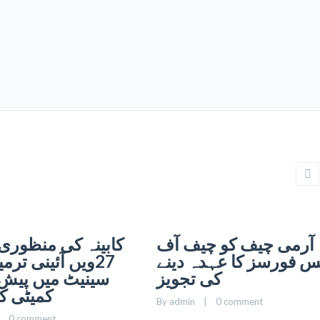
آرمی چیف کو چیف آف
کابینہ کی منظوری 
س فورسز کا عہدہ دینے
27ویں آئینی ترم
کی تجویز
سینیٹ میں پیش،
کمیٹی ک
By 
admin
    |    
0 comment
    
0 comment