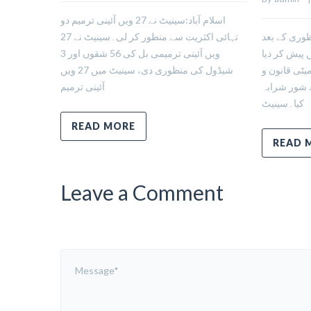
اسلام آباد:سینیٹ نے 27 ویں آئینی ترمیم دو
نظوری کے بعد
تہائی اکثریت سے منظور کر لی۔سینیٹ نے 27
ں پیش کر دیا
ویں آئینی ترمیمی بل کی 56 شقوں اور 3
یٹی قانون و
شیڈول کی منظوری دی، سینیٹ میں 27 ویں
ے شور شرابہ
آئینی ترمیم
کیا۔سینیٹ
READ MORE
READ 
Leave a Comment