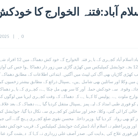
0
025    
|
ساڑھے 12 بجے جوڈیشل کمپلیکس میں کھڑی گاڑی میں زور دار دھماکا ہوا جس کی آ
میں وکلا اور سائلین بھی شامل ہیں، ہسپتال ذرائع کے مطابق بیشتر زخمیوں 
 جائے وقوعہ سے خودکش حملہ آور کا سر بھی مل چکا ہے، کچہری کے باہر دھماکے
خوارج ملوث ہے۔پولیس کا کہنا ہے کہ دھماکے کے وقت کچہری ایریا میں لوگوں 
کو فوری طبی امداد کے لیے پمز ہسپتال منتقل کردیا گیا ہے، دھماکے کے بعد علاقے 
الی کرا لی گئی، وکلا، ججز اور سائلین کو کچہری سے نکال دیا گیا، جوڈیشل 
ز کو بھی روانہ کر دیا گیا۔وزیر داخلہ محسن نقوی ضلع کچہری پہنچ گئے، آئی 
اور وزیراعظم نے اسلام آباد ڈسٹرکٹ جوڈیشل کمپلیکس کے قریب خودکش دھم
 اور فوری علاج کی ہدایت کی۔صدر آصف علی زرداری نے کہا کہ دہشت گرد عنا