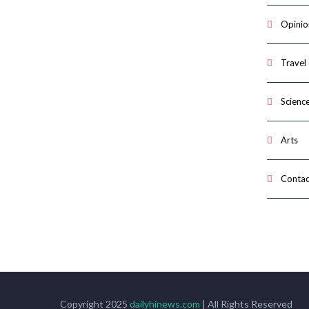
Opinio
Travel
Scienc
Arts
Contac
Copyright 2025
dailyhinews.com
| All Rights Reserved