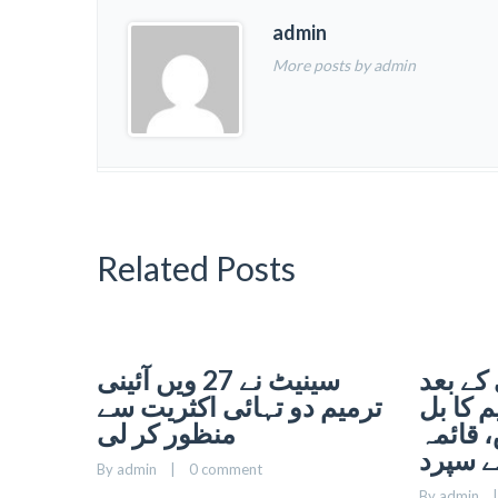
admin
More posts by admin
Related Posts
کے بعد
سینیٹ نے 27 ویں آئینی
یم کا بل
ترمیم دو تہائی اکثریت سے
 قائمہ
منظور کر لی
ے سپرد
By 
admin
    |    
0 comment
By 
admin
    |