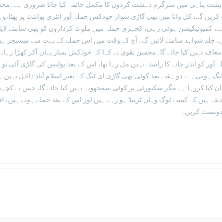
پشت پناہی میں سرگرم دہشت گردوں کا مکمل خاتمہ کیا جانا ضروری ہے۔محسن
ریں گے، کل وانا میں بھی گاڑی سوار خودکش حملہ آور انٹری پوائنٹ پر پھٹا،وہا
، کمیونیکیشن ہوتی رہی، کچہری حملہ میں ملوث کرداروں کو بھی سامنے لایا 
، جلد شواہد سامنے لائیں گے، آج کے وقت میں اس حملے کے بہت سے میسیجز ہ
معاف نہیں کیا جائے گا۔محسن نقوی نے کہا کہ خودکش بمبار یہاں آکر کھڑا رہا،
لہ آور کو اندر جانے کا راستہ نہیں مل رہا تھا، اس کے بعد پولیس کی گاڑی آئ
گ ہوتی ہے، دو ہفتے بعد کوئی بھی گاڑی ای ٹیگ کے بغیر اسلام آباد داخل نہیں ہ
ان کیا کررہا ہے مگر سکیورٹی پر کوئی سمجھوتہ نہیں کیا جائے گا، جس نے کچہری و
یئے ہیں کہ کیسے لوگ وہاں ٹرینڈ ہو رہے ہیں اور اس کے بعد حملے ہوتے ہیں، اف
ندوبست کریں۔