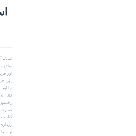
ہیں جن 
تھا اور
فتنہ ال
زخمیوں 
عمارت خ
گیا، جج
زرداری 
لیے دعا