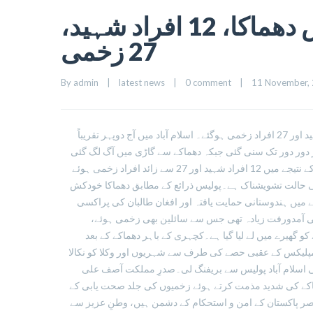
اسلام آباد:فتنہ الخوارج کا خودکش دھماکا، 12 افراد شہید،
27 زخمی
By 
admin
|
latest news
|
0 comment
|
11 November, 2
اسلام آباد:اسلام آباد کچہری کے باہر فتنہ الخوارج کے خود کش دھماکے میں 12 افراد شہید اور 27 افراد زخمی ہوگئے۔ اسلام آباد میں آج دوپہر تقریباً
واز دور دور تک سنی گئی جبکہ دھماکے سے گاڑی میں آگ لگ گئی
اور قریب کھڑی گاڑیاں بھی آگ کی لپیٹ میں آگئیں۔ابتدائی اطلاعات کے مطابق دھماکے کے نتیجے میں 12 افراد شہید اور 27 سے زائد افراد زخمی ہوئے
کی حالت تشویشناک ہے۔پولیس ذرائع کے مطابق دھماکا خودکش
 میں ہندوستانی حمایت یافتہ اور افغان طالبان کی پراکسی
کی آمدورفت زیادہ تھی جس سے سائلین بھی زخمی ہوئے،
کو گھیرے میں لے لیا گیا ہے۔کچہری کے باہر دھماکے کے بعد
کمپلیکس کے عقبی حصے کی طرف سے شہریوں اور وکلا کو نکالا
جی اسلام آباد پولیس سے بریفنگ لی۔صدرِ مملکت آصف علی
اکے کی شدید مذمت کرتے ہوئے زخمیوں کی جلد صحت یابی کے
صر پاکستان کے امن و استحکام کے دشمن ہیں، وطنِ عزیز سے