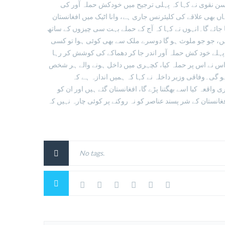
 نقوی نے کہا کہ پہلی ترجیح میں خودکش حملہ آور کی
ں بھی علاقے کی کلیئرنس جاری ہے، وانا اٹیک میں افغانستان
جائے گا۔انہوں نے کہا کہ آج کے حملے بہت سی چیزوں کے ساتھ
یں، جو جو ملوث ہو گا دوسرے ملک سے بھی کوئی ہوا تو کسی
 پہلے خود کش حملہ آور اندر جا کر دھماکے کی کوشش کر رہا
ی تو اس نے اس پر حملہ کیا، کچہری میں داخل ہونے والے ہر شخص
و گی۔وفاقی وزیر داخلہ نے کہا کہ ہمیں اندازہ ہے کہ
اقعہ کیا اسے بھگتنا پڑے گا، افغانستان گئے ہیں اور ان کو
غانستان کے شر پسند عناصر کو نہ روکنے پر کوئی چارہ نہیں کہ
No tags.