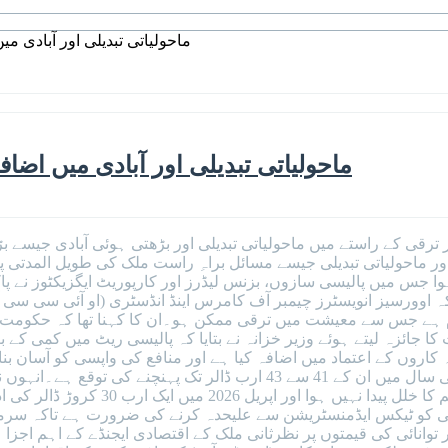
ماحولیاتی تبدیلی اور آبادی می
ماحولیاتی تبدیلی اور آبادی میں اضاف
ار ترقی کے راستے میں ماحولیاتی تبدیلی اور بڑھتی ہوئی آبادی جیس
ر ماحولیاتی تبدیلی جیسے مسائل براہِ راست ملک کی طویل المدتی پ
ا جس میں پالیسی سازوں، بزنس لیڈرز اور کارپوریٹ ایگزیکٹوز نے 
اوورسیز انویسٹرز چیمبر آف کامرس اینڈ انڈسٹری (او آئی سی سی آئی)
 ہے جس سے معیشت میں ترقی ممکن ہو۔ان کا کہنا تھا کہ حکومت کا 
ا جائزہ لیتے ہوئے وزیر خزانہ نے بتایا کہ پالیسی ریٹ میں کمی کے ب
اروں کے اعتماد میں اضافہ کیا ہے اور منافع کی واپسی کو آسان بنایا
واجبات کامیابی سے ادا کیے ہیں، جس 
ی کو ٹیکس ایڈمنسٹریشن سے علیحدہ کرنے کی ضرورت ہے تاکہ سرمایہ
توانائی کی قیمتوں پر نظرثانی ملک کے اقتصادی ایجنڈے کے اہم اجز