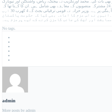
ر بھی بات کی۔محمد اورنگزیب نے بیجنگ، ریاض، واشنگٹن اور نیویارک
میں حالیہ ملاقاتوں کا حوالہ دیا جن سے سرمایہ کاروں کے اعتماد کی بحالی کے آثار ظاہر ہوئے ہیں، جن میں چینی کمپنیوں کے ساتھ 24 مشترکہ منصوبوں کے معاہدے بھی شامل ہیں۔ان کا کہنا تھا کہ
پاکستان کی پائیدار ترقی کا انحصار مسابقت میں اضافے، نجی شعبے کے متحرک کردار اور وفاق و صوبائی حکومتوں کے درمیان بہتر ہم آہنگی پر ہے۔وزیر خزانہ نے قومی ترقیاتی بجٹ کے 4 کھرب 30 ارب
۔انہوں نے اس عزم کا اعادہ بھی کیا کہ حکومت پاکستان
سابقت اور لچک کی جانب گامزن کرنے کے لیے پرعزم ہے۔
No tags.
admin
More posts by admin