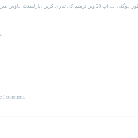
اسلام آباد: سینیٹر فیصل واوڈا نے دعویٰ کیا ہے کہ 27ویں ترمیم منظور ہوگئی ہے ا
*
me I comment.