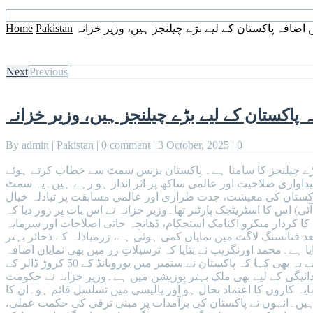
ں اضافہ پاکستان کے لیے بڑے چیلنجز ہیں، وزیر خزانہ
Pakistan
Home
Next
Previous
ہ پاکستان کے لیے بڑے چیلنجز ہیں، وزیر خزانہ
By
admin
|
Pakistan
|
0 comment
|
3 October, 2025
|
0
ے بڑے چیلنجز کا سامنا ہے۔ پاکستان بزنس سمٹ سے خطاب کرتے ہوئے
یداواری صلاحیت اور عالمی ساکھ پر اثر انداز ہو رہے ہیں۔یہ سمٹ
پاکستان کی معیشت، جدت طرازی اور عالمی مسابقت پر تبادلہ خیال
 اس کا اسٹریٹجک پارٹنر تھا۔وزیر خزانہ نے اس بات پر زور دیا کہ
کردار میکرو اکنامک استحکام، ڈھانچہ جاتی اصلاحات اور سرمایہ
عد فنانسنگ لاگت میں نمایاں کمی ہوئی ہے، زرمبادلہ کے ذخائر بہتر
 ہے۔محمد اورنگزیب نے بتایا کہ ترسیلاتِ زر میں بھی نمایاں اضافہ
ہوا ہے جو گزشتہ سال 38 ارب ڈالر تک پہنچ گئیں اور رواں مالی سال میں ان کے 41 سے 43 ارب ڈالر تک پہنچنے کی توقع ہے۔انہوں نے یہ بھی کہا کہ پاکستان نے ستمبر میں یوروبانڈ کے 50 کروڑ ڈالر کے
سے مارکیٹ میں کسی قسم کا خلل پیدا نہیں ہوا اور اپریل 2026 میں ایک ارب 30 کروڑ ڈالر کی ادائیگی کے لیے بھی ملک بہتر پوزیشن میں ہے۔وزیر خزانہ نے حکومت
 کاروں کا اعتماد بحال ہو اور پالیسی میں تسلسل قائم ہو۔ان کا
ا ہیں۔انہوں نے پاکستان کی برآمدات پر مبنی ترقی کی حکمت عملی،