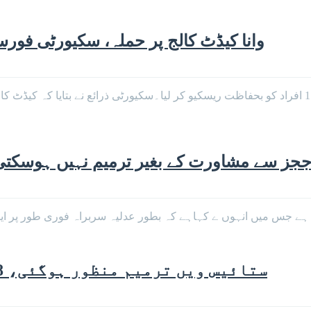
وانا کیڈٹ کالج پر حملہ، سکیورٹی فورسز نے 115 افراد کو بحفاظت ریسک
ے ججز سے مشاورت کے بغیر ترمیم نہیں ہوس
جس میں انہوں ے کہاہے کہ بطور عدلیہ سربراہ فوری طور پر ایگزی
ستائیس ویں ترمیم منظور ہوگئی، 28 ویں ترمیم کی تیاری کریں: فیصل واوڈا