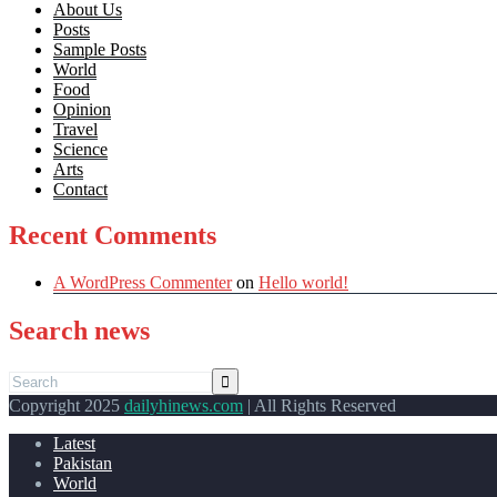
About Us
Posts
Sample Posts
World
Food
Opinion
Travel
Science
Arts
Contact
Recent Comments
A WordPress Commenter
on
Hello world!
Search news
Copyright 2025
dailyhinews.com
| All Rights Reserved
Latest
Pakistan
World