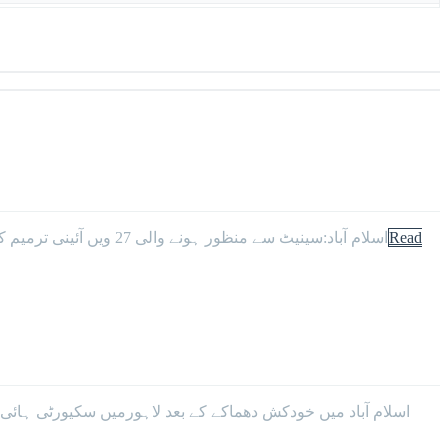
Read
اسلام آباد:سینیٹ سے منظور ہونے والی 27 ویں آئینی ترمیم کا بل قومی اسمبلی میں منظوری کے لیے پیش کر دیا گیا جس پر اپوزیشن نے احتجاج کیا۔قومی اسمبلی کا اجلاس آدھا گھنٹہ تاخیر سے
اسلام آباد میں خودکش دھماکے کے بعد لاہورمیں سکیورٹی ہائی