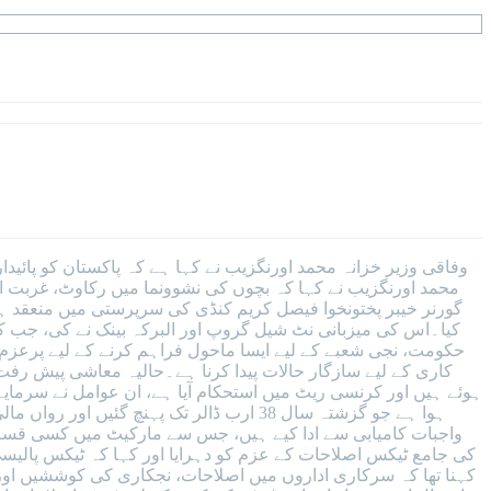
وفاقی وزیر خزانہ محمد اورنگزیب نے کہا ہے کہ پاکستان کو پائید
محمد اورنگزیب نے کہا کہ بچوں کی نشوونما میں رکاوٹ، غربت او
گورنر خیبر پختونخوا فیصل کریم کنڈی کی سرپرستی میں منعقد ہو
کیا۔اس کی میزبانی نٹ شیل گروپ اور البرکہ بینک نے کی، جب کہ 
حکومت، نجی شعبے کے لیے ایسا ماحول فراہم کرنے کے لیے پرعزم
کاری کے لیے سازگار حالات پیدا کرنا ہے۔حالیہ معاشی پیش رفت ک
ہوئے ہیں اور کرنسی ریٹ میں استحکام آیا ہے، ان عوامل نے سرمایہ ک
کی جامع ٹیکس اصلاحات کے عزم کو دہرایا اور کہا کہ ٹیکس پالیس
کہنا تھا کہ سرکاری اداروں میں اصلاحات، نجکاری کی کوششیں اور 