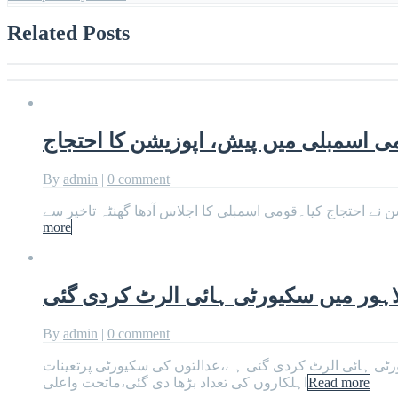
Related Posts
By
admin
|
0 comment
more
لاہور میں سکیورٹی ہائی الرٹ کردی گئی
By
admin
|
0 comment
رٹی ہائی الرٹ کردی گئی ہے،عدالتوں کی سکیورٹی پرتعینات
Read more
اہلکاروں کی تعداد بڑھا دی گئی،ماتحت واعلی