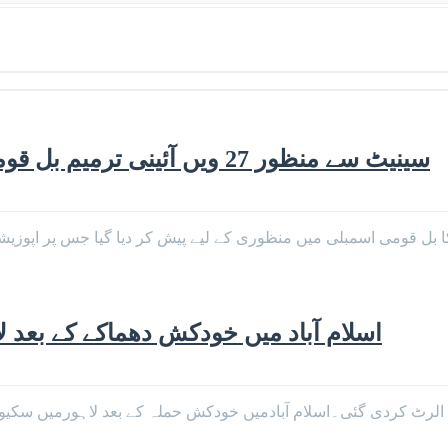
سینیٹ سے منظور 27 ویں آئینی ترمیم بل قومی اسمبلی میں پیش، اپوزیشن کا احتجاج
اسلام آباد میں خودکش دھماکے کے بعد 
 الرٹ کردی گئی۔اسلام آبادمیں خودکش حملہ کے بعد لاہورمیں سکیو