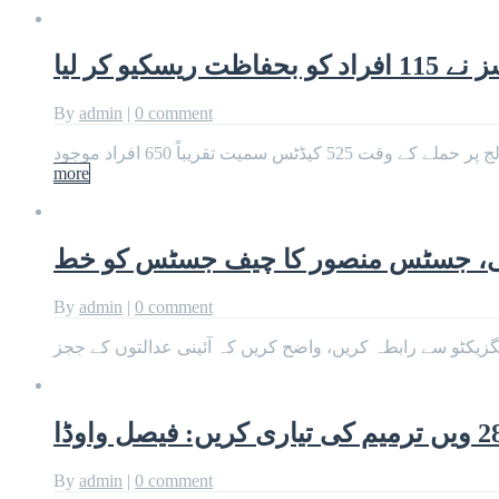
یو کر لیا
By
admin
|
0 comment
more
کتی، جسٹس منصور کا چیف جسٹس کو خط
By
admin
|
0 comment
کٹو سے رابطہ کریں، واضح کریں کہ آئینی عدالتوں کے ججز
By
admin
|
0 comment