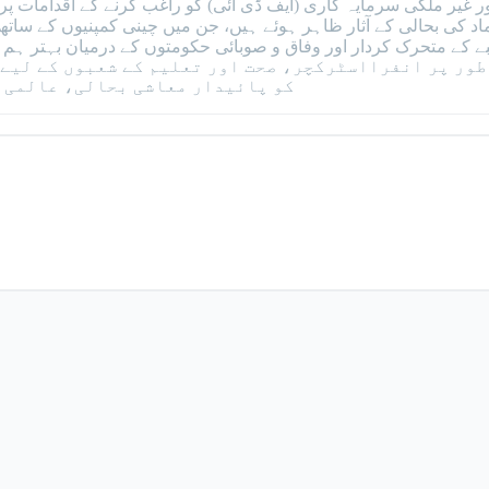
 اور غیر ملکی سرمایہ کاری (ایف ڈی آئی) کو راغب کرنے کے اقدامات پ
طور پر انفرااسٹرکچر، صحت اور تعلیم کے شعبوں کے لیے
کو پائیدار معاشی بحالی، عالمی م