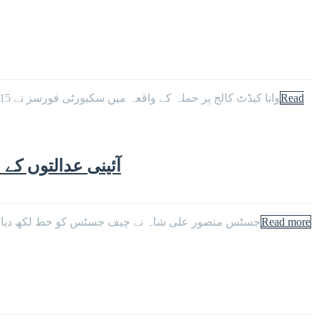
Read
وانا کیڈٹ کالج پر حملہ کے واقعہ میں سکیورٹی فورسز نے 115 افراد کو بحفاظت ریسکیو کر لیا۔سکیورٹی ذرائع نے بتایا کہ کیڈٹ کالج پر حملے کے وقت 525 کیڈٹس سمیت تقریباً 650 افراد موجود
آئینی عدالتوں ک
Read more
جسٹس منصور علی شاہ نے چیف جسٹس کو خط لکھ دیا ہے 