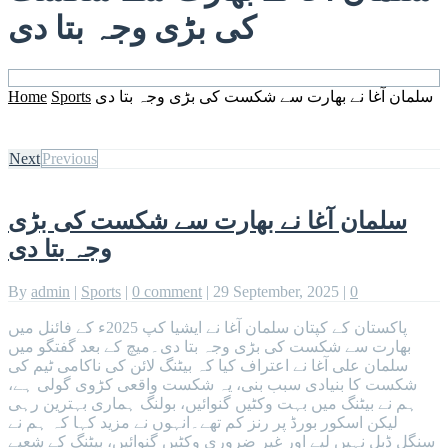
کی بڑی وجہ بتا دی
سلمان آغا نے بھارت سے شکست کی بڑی وجہ بتا دی
Sports
Home
Next
Previous
سلمان آغا نے بھارت سے شکست کی بڑی
وجہ بتا دی
By
admin
|
Sports
|
0 comment
|
29 September, 2025
|
0
پاکستان کے کپتان سلمان آغا نے ایشیا کپ 2025ء کے فائنل میں
بھارت سے شکست کی بڑی وجہ بتا دی۔میچ کے بعد گفتگو میں
سلمان علی آغا نے اعتراف کیا کہ بیٹنگ لائن کی ناکامی ٹیم کی
شکست کا بنیادی سبب بنی، یہ شکست واقعی کڑوی گولی ہے،
ہم نے بیٹنگ میں بہت وکٹیں گنوائیں، بولنگ ہماری بہترین رہی
لیکن اسکور بورڈ پر رنز کم تھے۔انہوں نے مزید کہا کہ ہم نے
سنگل ڈبل نہیں لیے اور غیر ضروری وکٹیں گنوائیں، بیٹنگ کے شعبے