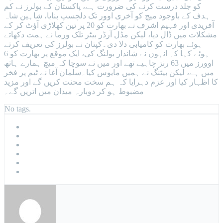
کو جلد درست کرنے کی ضرورت ہے، پاکستان کے بولرز نے کم
ہدف کے باوجود میچ کو آخری اوور تک دلچسپ بنایا، شاہین شاہ
آفریدی اور فہیم اشرف نے بھارت کو 20 پر تین کھلاڑی آؤٹ کر کے
مشکلات میں ڈال دیا، لیکن مڈل آرڈر بیٹر تلک ورما نے ہمت دکھاتے
ہوئے بھارت کو کامیابی دلا دی۔کپتان نے بولرز کی تعریف کرتے
ہوئے کہا کہ انہوں نے شاندار بولنگ کی، ایک موقع پر بھارت کو 6
اوورز میں 63 رنز چاہیے تھے اور میں نے سوچا کہ میچ ہمارے ہاتھ
میں ہے، لیکن بیٹنگ نے ہمیں مایوس کیا۔سلمان آغا نے ٹیم پر فخر
کا اظہار کیا اور عزم دہرایا کہ ہم سخت محنت کریں گے اور مزید
مضبوط ہو کر دوبارہ میدان میں اتریں گے۔
No tags.