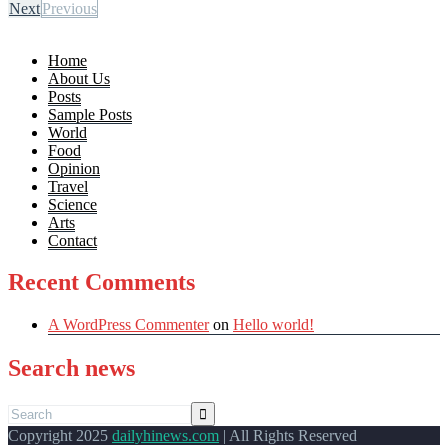
Next
Previous
Home
About Us
Posts
Sample Posts
World
Food
Opinion
Travel
Science
Arts
Contact
Recent Comments
A WordPress Commenter
on
Hello world!
Search news
Copyright 2025
dailyhinews.com
| All Rights Reserved