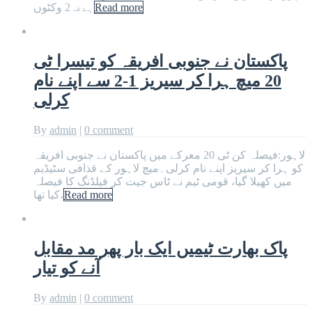
Read more
ہدف 2 وکٹوں
پاکستان نے جنوبی افریقہ کو تیسرا ٹی
20 میچ ہرا کر سیریز 1-2 سے اپنے نام
کرلی
By
admin
|
0 comment
لاہور:فیصلہ کن ٹی 20 معرکے میں پاکستان نے جنوبی افریقہ
کو ہرا کر سیریز اپنے نام کرلی۔میچ لاہور کے قذافی سٹیڈیم
میں کھیلا گیا، قومی ٹیم نے ٹاس جیت کر فیلڈنگ کا فیصلہ
Read more
کیا تھا،
پاک بھارت ٹیمیں ایک بار پھر مد مقابل
آنے کو تیار
By
admin
|
0 comment