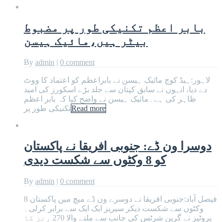
بابر اعظم تکنیکی طور پر مضبوط
بیٹر ہیں،مائیک ہیسن
By
admin
|
0 comment
لاہور:ہیڈ کوچ مائیک ہیسن نے بابراعظم کو اعتماد کا ووٹ
دے دیا، انہوں نے سابق کپتان سے جلد بڑے اسکورز کی امید
ظاہر کی ہے۔مائیک ہیسن نے واضح کیا کہ بابر اعظم
Read more
تکنیکی طور پر
دوسرا ون ڈے: جنوبی افریقا نے پاکستان
کو 8 وکٹوں سے شکست دیدی
By
admin
|
0 comment
فیصل آباد:جنوبی افریقا نے دوسرے ون ڈے میچ میں پاکستان 8
وکٹوں سے شکست دیکر سیریز ایک ایک سے برابر کرلی۔
پروٹیز نے گرین شرٹس کی جانب سے ملنے والا 270 رنز کا