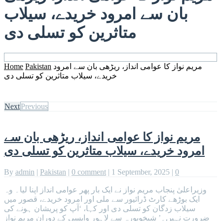
بان سے امرود خریدے، سیلاب
متاثرین کو تسلی دی
مریم نواز کا عوامی انداز، ریڑھی بان سے امرود
Pakistan
Home
خریدے، سیلاب متاثرین کو تسلی دی
Next
Previous
مریم نواز کا عوامی انداز، ریڑھی بان سے
امرود خریدے، سیلاب متاثرین کو تسلی دی
By
admin
|
Pakistan
|
0 comment
|
1 September, 2025
|
0
وزیراعلیٰ پنجاب مریم نواز نے ایک بار پھر عوامی انداز اپنا لیا۔ وہ
ایک بوڑھے کارٹ ڈرائیور سے ملی اور امرود خریدے، قصور میں
سیلاب زدگان کو تسلی دی اور کہا، ‘آپ کو پریشان ہونے کی
ضرورت نہیں۔’ شیخوپورہ سے لاہور واپسی کے دوران مریم نواز