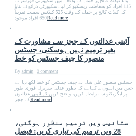
وانا کیڈٹ کالج پر حملہ کے واقعہ میں سکیورٹی فورسز نے
115 افراد کو بحفاظت ریسکیو کر لیا۔سکیورٹی ذرائع نے بتایا
کہ کیڈٹ کالج پر حملے کے وقت 525 کیڈٹس سمیت تقریباً
Read more
650 افراد موجود
آئینی عدالتوں کے ججز سے مشاورت کے
بغیر ترمیم نہیں ہوسکتی، جسٹس
منصور کا چیف جسٹس کو خط
By
admin
|
0 comment
جسٹس منصور علی شاہ نے چیف جسٹس کو خط لکھ دیا ہے
جس میں انہوں ے کہاہے کہ بطور عدلیہ سربراہ فوری طور
پر ایگزیکٹو سے رابطہ کریں، واضح کریں کہ آئینی عدالتوں
Read more
کے ججز
ستائیس ویں ترمیم منظور ہوگئی،
28 ویں ترمیم کی تیاری کریں: فیصل