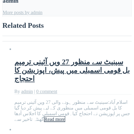
admin
More posts by admin
Related Posts
سینیٹ سے منظور 27 ویں آئینی ترمیم
بل قومی اسمبلی میں پیش، اپوزیشن کا
احتجاج
By
admin
|
0 comment
اسلام آباد:سینیٹ سے منظور ہونے والی 27 ویں آئینی ترمیم
کا بل قومی اسمبلی میں منظوری کے لیے پیش کر دیا گیا
جس پر اپوزیشن نے احتجاج کیا۔قومی اسمبلی کا اجلاس آدھا
Read more
گھنٹہ تاخیر سے