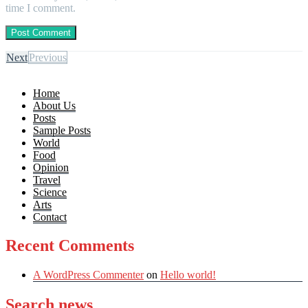
time I comment.
Next
Previous
Home
About Us
Posts
Sample Posts
World
Food
Opinion
Travel
Science
Arts
Contact
Recent Comments
A WordPress Commenter
on
Hello world!
Search news