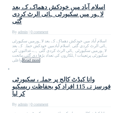
اسلام آباد میں خودکش دھماکے کے بعد
لاہور میں سکیورٹی ہائی الرٹ کردی
گئی
By
admin
|
0 comment
اسلام آباد میں خودکش دھماکے کے بعد لاہورمیں سکیورٹی
ہائی الرٹ کردی گئی۔اسلام آبادمیں خودکش حملہ کے بعد
لاہورمیں سکیورٹی ہائی الرٹ کردی گئی ہے،عدالتوں کی
سکیورٹی پرتعینات اہلکاروں کی تعداد بڑھا دی گئی،ماتحت
Read more
واعلی
وانا کیڈٹ کالج پر حملہ، سکیورٹی
فورسز نے 115 افراد کو بحفاظت ریسکیو
کر لیا
By
admin
|
0 comment