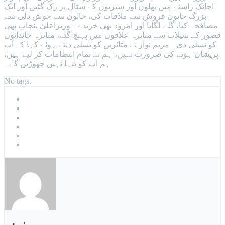
اچانک راستے میں پھلوں اور سبزیوں کے سٹال پر رک گئیں اور ایک
بزرگ خاتون فروش سے ملاقات کی، خاتون سے خوش دلی سے
مصافحہ کیا، گلے لگایا اور امرود بھی خریدے۔ وزیراعلیٰ پنجاب بھی
قصور کے سیلاب سے متاثرہ علاقوں میں پہنچ گئے، متاثرہ خاندانوں
کو تسلی دی۔ مریم نواز نے متاثرین کو تسلی دیتے ہوئے کہا کہ آپ
پریشان ہونے کی ضرورت نہیں، ہم نے تمام انتظامات کر لیے ہیں،
ہم آپ کو تنہا نہیں چھوڑیں گے۔
No tags.