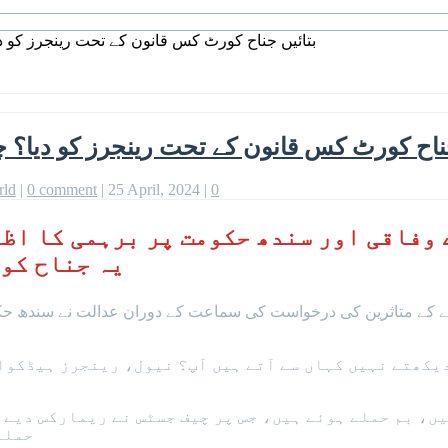
بتائیں جناح کورٹ کس قانون کے تحت رینجرز کو
جناح کورٹ کس قانون کے تحت رینجرز کو دیا
rld
|
0 comment
|
25 April, 2024
|
0
 وفاقی اور سندھ حکومت پر برہمی کا اظ
یہ جناح کور
ے متاثرین کی درخواست کی سماعت کے دوران عدالت نے سندھ حکومت
یکھتے نہیں کہاں سے آتے ہیں آپ؟ نیول، رینجرز ہیڈکوا
ں، بم حملے ہوئے ہیں، جس پر چیف جسٹس نے ریمارکس دیے 
حملے