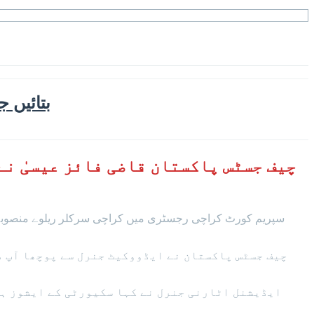
بتائیں 
چیف جسٹس پاکستان قاضی فائز عیسیٰ نے
سپریم کورٹ کراچی رجسٹری میں کراچی سرکلر ریلوے منصوبے ک
چیف جسٹس پاکستان نے ایڈووکیٹ جنرل سے پوچھا آپ د
ایڈیشنل اٹارنی جنرل نے کہا سکیورٹی کے ایشوز ہی