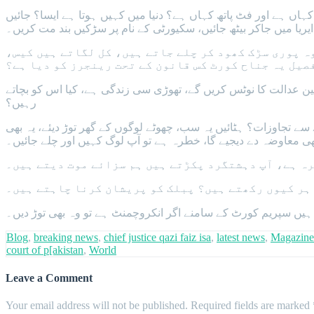
ہاں ہے اور فٹ پاتھ کہاں ہے؟ دنیا میں کہیں ہوتا ہے ایسا؟ جائیں
 ایریا میں جاکر بیٹھ جائیں، سکیورٹی کے نام پر سڑکیں بند مت کریں۔
ہ پوری سڑک کھود کر چلے جاتے ہیں، کل لگاتے ہیں کیس،
صیل یہ جناح کورٹ کس قانون کے تحت رینجرز کو دیا ہے؟
وہین عدالت کا نوٹس کریں گے، تھوڑی سی زندگی ہے، کیا اس کو بچاتے
رہیں؟
 سے تجاوزات؟ ہٹائیں یہ سب، چھوٹے لوگوں کے گھر توڑ دیئے، یہ بھی
بھی معاوضہ دے دیجیے گا، خطرہ ہے تو آپ لوگ کہیں اور چلے جائیں۔
ہ ہے، آپ دہشتگرد پکڑتے ہیں ہم سزائے موت دیتے ہیں۔
ہر کیوں رکھتے ہیں؟ پبلک کو پریشان کرنا چاہتے ہیں۔
ں سپریم کورٹ کے سامنے اگر انکروچمنٹ ہے تو وہ بھی توڑ دیں۔
Blog
,
breaking news
,
chief justice qazi faiz isa
,
latest news
,
Magazine
court of p[akistan
,
World
Leave a Comment
Your email address will not be published.
Required fields are marked