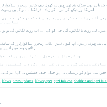
باہر بھی سڑک بند تھی میں نے کھول دی، بتائیں رینجرز ہیڈکوارٹر ک
امریکا اور دیکھ کر آئیں، اگر زیادہ ڈر لگتا ہے تو کہیں ریموٹ
بھی آئے ہوئے تھے کہاں ہیں، بجلی کے کھمبے گراتے ہیں و
بتائیں تف
 میرے لیے روٹ نا لگائیں، آئی جی کو کہا ہے اب روٹ لگائیں گے تو ت
ی بنے پھرتے رہیں، آپ کیوں نہیں ہٹاتے رینجرز ہیڈکوارٹرز کے سامنے
ہٹائیں، بعد میں انہیں 
جسٹس جمال مندوخیل نے کہا ہمیں زیادہ خطر
یمارکس دیے کہ گورنر ہاؤس کے اندر رکھ دیں کنٹینرز با
جس سے عوام کو پریشانی نہ ہو جبکہ چیف جسٹس نے کہا ہم کہتے ہی
,
News
,
news updates
,
Newspaper
,
qazi faiz esa
,
shahbaz and qazi faiz
*