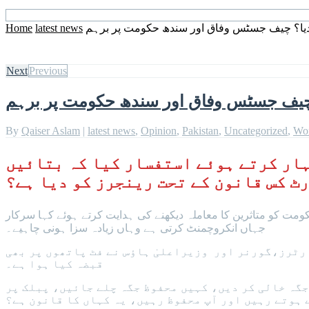
 دیا؟ چیف جسٹس وفاق اور سندھ حکومت پر برہم
latest news
Home
Next
Previous
؟ چیف جسٹس وفاق اور سندھ حکومت پر برہم
By
Qaiser Aslam
|
latest news
,
Opinion
,
Pakistan
,
Uncategorized
,
Wo
ہار کرتے ہوئے استفسار کیا کہ بتائیں
ٹ کس قانون کے تحت رینجرز کو دیا ہے؟
 کو متاثرین کا معاملہ دیکھنے کی ہدایت کرتے ہوئے کہا سرکار
جہاں انکروچمنٹ کرتی ہے وہاں زیادہ سزا ہونی چاہیے۔
رٹرز،گورنر اور وزیراعلیٰ ہاؤس نے فٹ پاتھوں پر بھی
قبضہ کیا ہوا ہے۔
جگہ خالی کر دیں، کہیں محفوظ جگہ چلے جائیں، پبلک پر
 ہوتے رہیں اور آپ محفوظ رہیں، یہ کہاں کا قانون ہے؟