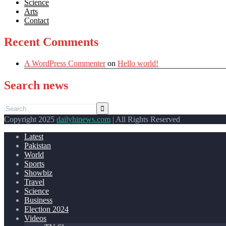
Science
Arts
Contact
Recent Comments
A WordPress Commenter
on
Hello world!
Search news
Copyright 2025
dailyhinews.com
| All Rights Reserved
Latest
Pakistan
World
Sports
Showbiz
Travel
Science
Business
Election 2024
Videos