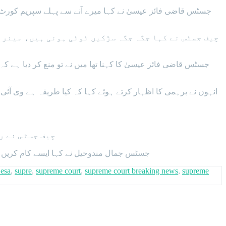
جسٹس قاضی فائز عیسیٰ نے کہا میرے آنے سے پہلے سپریم کورٹ کے 
چیف جسٹس نے کہا جگہ جگہ سڑکیں ٹوٹی ہوئی ہیں، میئر 
جسٹس قاضی فائز عیسیٰ کا کہنا تھا میں نے تو منع کر دیا ہے کہ
انہوں نے برہمی کا اظہار کرتے ہوئے کہا کہ کیا طریقہ ہے وی آئی پ
چیف جسٹس نے ر
جسٹس جمال مندوخیل نے کہا ایسے کام کریں 
 esa
,
supre
,
supreme court
,
supreme court breaking news
,
supreme