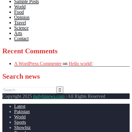
Sample Posts
World
Food
Opinion
Travel
Science
Arts
Contact
Recent Comments
A WordPress Commenter
on
Hello world!
Search news
Copyright 2025
dailyhinews.com
| All Rights Reserved
Latest
Pakistan
World
Sports
Showbiz