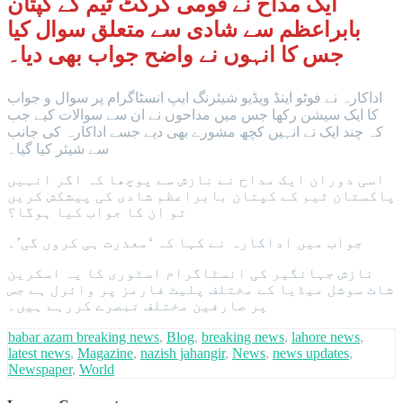
ایک مداح نے قومی کرکٹ ٹیم کے کپتان
بابراعظم سے شادی سے متعلق سوال کیا
جس کا انہوں نے واضح جواب بھی دیا۔
اداکارہ نے فوٹو اینڈ ویڈیو شیئرنگ ایپ انسٹاگرام پر سوال و جواب
کا ایک سیشن رکھا جس میں مداحوں نے ان سے سوالات کیے جب
کہ چند ایک نے انہیں کچھ مشورے بھی دیے جسے اداکارہ کی جانب
سے شیئر کیا گیا۔
اسی دوران ایک مداح نے نازش سے پوچھا کہ اگر انہیں
پاکستان ٹیم کے کپتان بابراعظم شادی کی پیشکش کریں
تو ان کا جواب کیا ہوگا؟
جواب میں اداکارہ نے کہا کہ ‘معذرت ہی کروں گی’۔
نازش جہانگیر کی انسٹاگرام اسٹوری کا یہ اسکرین
شاٹ سوشل میڈیا کے مختلف پلیٹ فارمز پر وائرل ہے جس
پر صارفین مختلف تبصرے کررہے ہیں۔
babar azam breaking news
,
Blog
,
breaking news
,
lahore news
,
latest news
,
Magazine
,
nazish jahangir
,
News
,
news updates
,
Newspaper
,
World