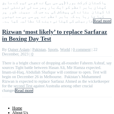
پاکستان کرکٹ بورڈ (پی سی بی) نے قومی ٹیم کے سابق
کپتان بابر اعظم کو ایک بار پھر سے ٹی ٹوئنٹی ٹیم
کا کپتان بنانے کی پیشکش کی ہے جب کہ مبینہ طور پر
کہا جا رہا ہے کہ بابر اعظم نے پی سی بی سے تینوں
فارمیٹس کی کپتانی دینے کا مطالبہ کیا ہے۔
Read more
Rizwan ‘most likely’ to replace Sarfaraz
in Boxing Day Test
By
Qaiser Aslam
|
Pakistan
,
Sports
,
World
|
0 comment
|
22
December, 2023
|
0
There is a bright chance of dropping all-rounder Faheem Ashraf, say
sources Tight battle between Hasan Ali, Mir Hamza expected.
Imam-ul-Haq, Abdullah Shafique will continue to open. Test will
begin on December 26 in Melbourne. Pakistan’s Muhammed
Rizwan is expected to replace Sarfaraz Ahmed as the wicketkeeper
for the second Test against Australia among other crucial
changes
Read more
Home
About Us