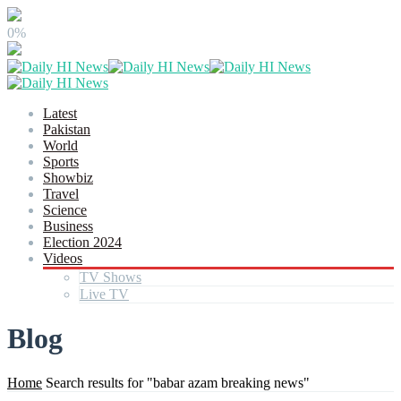
0%
Latest
Pakistan
World
Sports
Showbiz
Travel
Science
Business
Election 2024
Videos
TV Shows
Live TV
Blog
Home
Search results for "babar azam breaking news"