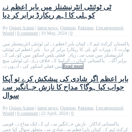
ٹی ٹوئنٹی انٹرنیشنلز میں بابر اعظم نے
کوہلی کا اہم ریکارڈ برابر کر دیا
By
Qaiser Aslam
|
latest news
,
Opinion
,
Pakistan
,
Uncategorized
,
World
|
0 comment
|
10 May, 2024
|
0
پاکستان کرکٹ ٹیم کے کپتان بابر اعظم نے ٹی ٹوئنٹی انٹرنیشنلز میں
بھارت کے ویرات کوہلی کا ریکارڈ برابر کر دیا۔ بابر اعظم ٹی ٹوئنٹی
انٹرنیشنلز میں سب سے زیادہ ففٹی پلس اسکور میں کوہلی کے
برابر آگئے۔ پاکستانی کپتان نے آئرلینڈ کے خلاف پہلے ٹی ٹوئنٹی میچ
میں ففٹی اسکور کی ، انہوں نے
Read more
بابر اعظم اگر شادی کی پیشکش کرے تو آپکا
جواب کیا ہوگا؟ مداح کا نازش جہانگیر سے
سوال
By
Qaiser Aslam
|
latest news
,
Opinion
,
Pakistan
,
Uncategorized
,
World
|
0 comment
|
22 April, 2024
|
0
پاکستانی اداکارہ نازش جہانگیر سے ان کے ایک مداح نے قومی
کرکٹ ٹیم کے کپتان بابراعظم سے شادی سے متعلق سوال کیا جس