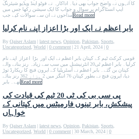
کا انہوں نے واضح جواب بھی دیا۔ اداکارہ نے فوٹو اینڈ ویڈیو شیئرنگ
ایپ انسٹاگرام پر سوال و جواب کا ایک سیشن رکھا جس میں
مداحوں نے ان سے سوالات کیے جب
Read more
بابر اعظم نے ایک اور بڑا اعزاز اپنے نام کرلیا
By
Qaiser Aslam
|
latest news
,
Opinion
,
Pakistan
,
Sports
,
Uncategorized
,
World
|
0 comment
|
21 April, 2024
|
0
قومی کرکٹ ٹیم کے کپتان بابر اعظم نے ایک اور بڑا اعزاز اپنے نام
کرلیا۔ بابر اعظم ٹی20 انٹرنیشنل میں سب سے زیادہ رنز بنانے والے
کپتان بن گئے۔ بابر اعظم نے آسٹریلیا کے ایرون فنچ کا ریکارڈ توڑ
دیا، ایرون فنچ نے بطور کپتان 76 اننگز میں 2 ہزار 362 رنز بنائے
تھے۔ بابر
Read more
پی سی بی کی ٹی 20 ٹیم کی قیادت کی
پیشکش، بابر تینوں فارمیٹس میں کپتانی کے
خواہاں
By
Qaiser Aslam
|
latest news
,
Opinion
,
Pakistan
,
Sports
,
Uncategorized
,
World
|
0 comment
|
30 March, 2024
|
0