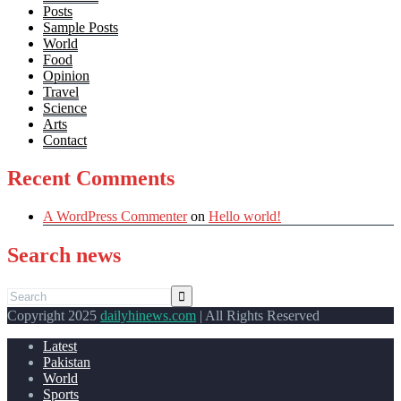
Posts
Sample Posts
World
Food
Opinion
Travel
Science
Arts
Contact
Recent Comments
A WordPress Commenter
on
Hello world!
Search news
Copyright 2025
dailyhinews.com
| All Rights Reserved
Latest
Pakistan
World
Sports