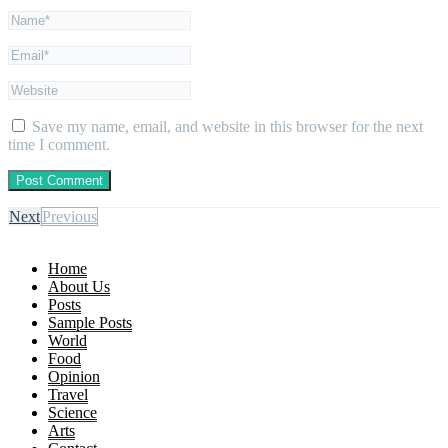
Save my name, email, and website in this browser for the next
time I comment.
Next
Previous
Home
About Us
Posts
Sample Posts
World
Food
Opinion
Travel
Science
Arts