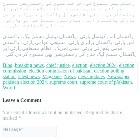
رجسٹریشن منسوخ کی۔جن جماعتوں کی رجسٹریشن منسوخ
کی گئی ان میں جمعیت علمائے اسلام پاکستان، آل
پاکستان مینارٹی الائنس، آل پاکستان تحریک ،عوامی
پارٹی پاکستان ایس، بہاولپور نیشنل عوامی پارٹی،
سب کا پاکستان شامل ہے۔
پاکستان امن کونسل پارٹی ، پاکستان نیشنل مسلم لیگ ، پاکستان
امن پارٹی، پاکستان برابری پارٹی، مسیحی عوامی پارٹی ، پاکستان
قومی یکجہتی پارٹی، سنی تحریک ، نظام مصطفی پارٹی اور
پاکستان مسلم لیگ جناح کی رجسٹریشن بھی منسوخ کر دی گئی۔
Blog
,
breaking news
,
chief justice
,
election
,
election 2024
,
election
commission
,
election commission of pakistan
,
election polling
station
,
latest news
,
Magazine
,
News
,
news updates
,
Newspaper
,
pakistan election 2024
,
supreme court
,
supreme court of p[akistan
,
World
Leave a Comment
Your email address will not be published.
Required fields are
marked
*