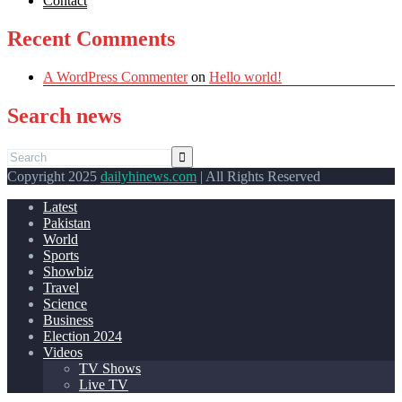
Contact
Recent Comments
A WordPress Commenter
on
Hello world!
Search news
Copyright 2025
dailyhinews.com
| All Rights Reserved
Latest
Pakistan
World
Sports
Showbiz
Travel
Science
Business
Election 2024
Videos
TV Shows
Live TV