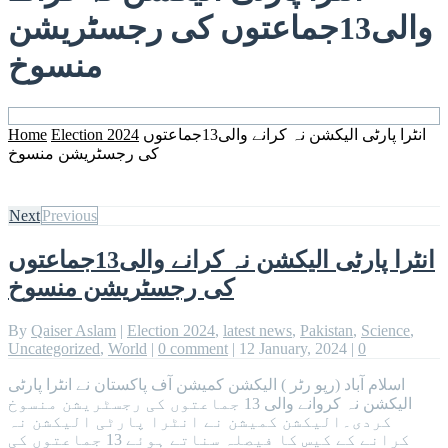
والی13جماعتوں کی رجسٹریشن
منسوخ
Home
Election 2024
انٹرا پارٹی الیکشن نہ کرانے والی13جماعتوں
کی رجسٹریشن منسوخ
Next
Previous
انٹرا پارٹی الیکشن نہ کرانے والی13جماعتوں
کی رجسٹریشن منسوخ
By
Qaiser Aslam
|
Election 2024
,
latest news
,
Pakistan
,
Science
,
Uncategorized
,
World
|
0 comment
|
12 January, 2024
|
0
اسلام آباد (رپو رٹر ) الیکشن کمیشن آف پاکستان نے انٹرا پارٹی
الیکشن نہ کروانے والی 13 جماعتوں کی رجسٹریشن منسوخ
کردی۔الیکشن کمیشن نے انٹرا پارٹی الیکشن نہ
کرانے کے کیس کا فیصلہ سناتے ہوئے 13 جماعتوں کی