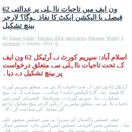
62 ون ایف میں تاحیات نااہلی پر عدالتی
فیصلے یا الیکشن ایکٹ کا نفاذ ہوگا؟ لارجر
بینچ تشکیل
By
Qaiser Aslam
|
Election 2024
,
latest news
,
Pakistan
,
World
|
0
comment
|
1 January, 2024
|
0
اسلام آباد: سپریم کورٹ نے آرٹیکل 62 ون ایف
کے تحت تاحیات نااہلی سے متعلق درخواست
پر بینچ تشکیل دے دیا۔
آرٹیکل 62 ون ایف کے تحت تاحیات نااہلی سے متعلق سپریم کورٹ
کا فیصلہ چلے گا یا الیکشن ایکٹ؟ عدالت نے سماعت کے لیے بینچ
تشکیل دے دیا۔سپریم کورٹ نے میربادشاہ قیصرانی کیس میں
تاحیات نااہلی سے متعلق نوٹس پر 7 رکنی لارجر بینچ تشکیل دیا جو
کل معاملے کی سماعت کرے گا۔
چیف جسٹس پاکستان کی سربراہی میں جسٹس منصور علی
شاہ، جسٹس یحییٰ آفریدی، جسٹس امین الدین خان، جسٹس جمال
مندوخیل، جسٹس محمد علی مظہر اور جسٹس مسرت ہلالی