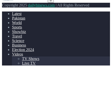
Copyright 2025
dailyhinews.com
| All Rights Reserved
Latest
Pakistan
World
Sports
Showbiz
Travel
Science
Business
Election 2024
Videos
TV Shows
Live TV