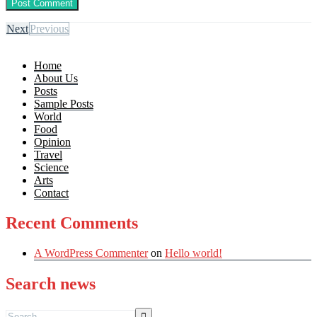
Next
Previous
Home
About Us
Posts
Sample Posts
World
Food
Opinion
Travel
Science
Arts
Contact
Recent Comments
A WordPress Commenter
on
Hello world!
Search news