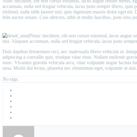
Nunc tincidunt, elit non cursus euismod, lacus augue ornare metus, ege
accumsan, nulla sed feugiat vehicula, lacus justo semper libero, quis p
eleifend, nulla nibh laoreet nisl, quis dignissim mauris dolor eget mi. 
felis auctor ornare. Cras ultricies, nibh at mollis faucibus, justo eros 
Nunc tincidunt, elit non cursus euismod, lacus augue or
nisi. Aliquam accumsan, nulla sed feugiat vehicula, lacus justo semper li
Duis dapibus fermentum orci, nec malesuada libero vehicula ut. Integer
adipiscing a convallis quis, tristique vitae risus. Nullam molestie gravid
nunc. Vivamus gravida vehicula arcu, vitae vulputate augue lacinia fau
urna. Morbi dui lectus, pharetra nec elementum eget, vulputate ut nisi.
No tags.