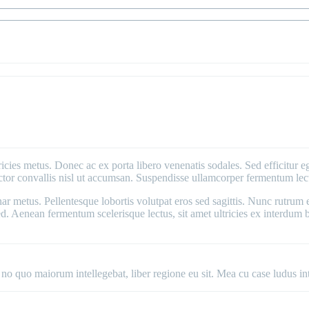
ricies metus. Donec ac ex porta libero venenatis sodales. Sed efficitur e
 auctor convallis nisl ut accumsan. Suspendisse ullamcorper fermentum lectu
inar metus. Pellentesque lobortis volutpat eros sed sagittis. Nunc rutrum
d. Aenean fermentum scelerisque lectus, sit amet ultricies ex interdum
 no quo maiorum intellegebat, liber regione eu sit. Mea cu case ludus in