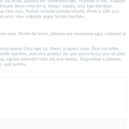
bi dui lectus, pharetra nec elementum eget, vulputate ut nisi. Aliquam
lesuada libero vehicula ut. Integer sodales, urna eget interdum
que vitae risus. Nullam molestie gravida lobortis. Proin ut nibh quis
ula arcu, vitae vulputate augue lacinia faucibus.
etra urna. Morbi dui lectus, pharetra nec elementum eget, vulputate ut
issim mauris dolor eget mi. Donec at mauris enim. Duis nisi tellus,
mollis faucibus, justo eros porttitor mi, quis auctor lectus arcu sit amet
s, egestas imperdiet nulla nisl quis mauris. Suspendisse a pharetra
, quis porttito.