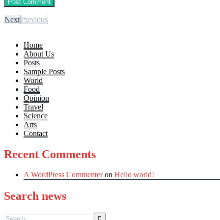
Next
Previous
Home
About Us
Posts
Sample Posts
World
Food
Opinion
Travel
Science
Arts
Contact
Recent Comments
A WordPress Commenter
on
Hello world!
Search news