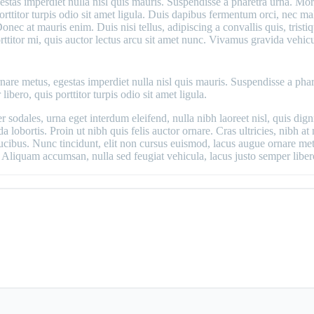
stas imperdiet nulla nisl quis mauris. Suspendisse a pharetra urna. Mor
orttitor turpis odio sit amet ligula. Duis dapibus fermentum orci, nec ma
Donec at mauris enim. Duis nisi tellus, adipiscing a convallis quis, tristi
porttitor mi, quis auctor lectus arcu sit amet nunc. Vivamus gravida vehic
nare metus, egestas imperdiet nulla nisl quis mauris. Suspendisse a phar
bero, quis porttitor turpis odio sit amet ligula.
 sodales, urna eget interdum eleifend, nulla nibh laoreet nisl, quis dign
a lobortis. Proin ut nibh quis felis auctor ornare. Cras ultricies, nibh at 
cibus. Nunc tincidunt, elit non cursus euismod, lacus augue ornare metu
 Aliquam accumsan, nulla sed feugiat vehicula, lacus justo semper libero