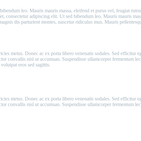
d bibendum leo. Mauris mauris massa, eleifend et purus vel, feugiat rutru
 consectetur adipiscing elit. Ut sed bibendum leo. Mauris mauris massa,
agnis dis parturient montes, nascetur ridiculus mus. Mauris pellentesqu
ricies metus. Donec ac ex porta libero venenatis sodales. Sed efficitur e
auctor convallis nisl ut accumsan. Suspendisse ullamcorper fermentum lectus
volutpat eros sed sagittis.
ricies metus. Donec ac ex porta libero venenatis sodales. Sed efficitur e
 auctor convallis nisl ut accumsan. Suspendisse ullamcorper fermentum lectu