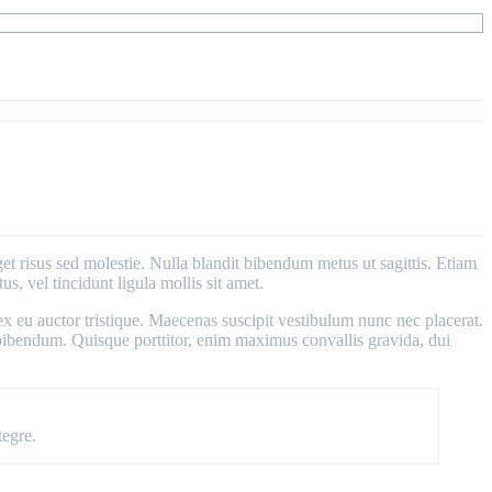
get risus sed molestie. Nulla blandit bibendum metus ut sagittis. Etiam
s, vel tincidunt ligula mollis sit amet.
 ex eu auctor tristique. Maecenas suscipit vestibulum nunc nec placerat.
 bibendum. Quisque porttitor, enim maximus convallis gravida, dui
tegre.