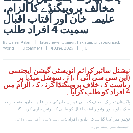
مخالف پروپیگنڈے کا الزام،
علیمہ خان اور آفتاب اقبال
سمیت 4 افراد طلب
By 
Qaiser Aslam
|
latest news
, 
Opinion
, 
Pakistan
, 
Uncategorized
, 
0
World
|
0 comment
|
4 June, 2025    
|
نیشنل سائبر کرائم انویسٹی گیشن ایجنسی
(این سی سی آئی اے) نے سوشل میڈیا پر
ریاست کے خلاف پروپیگنڈا کرنے کے الزام میں
4 افراد کو طلب کرلیا۔
پاکستان تحریک انصاف کے بانی عمران خان کی بہن علیمہ خان، صنم جاوید،
فلک جاوید اور یوٹیوبر آفتاب اقبال کو طلبی کے نوٹس جاری کردیے گئے۔
نوٹس میں کہا گیا ہے کہ چاروں افراد 5جون کو لاہور آفس میں ذاتی
حیثیت میں پیش ہوں۔