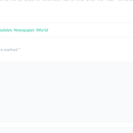
pdates
,
Newspaper
,
World
are marked
*