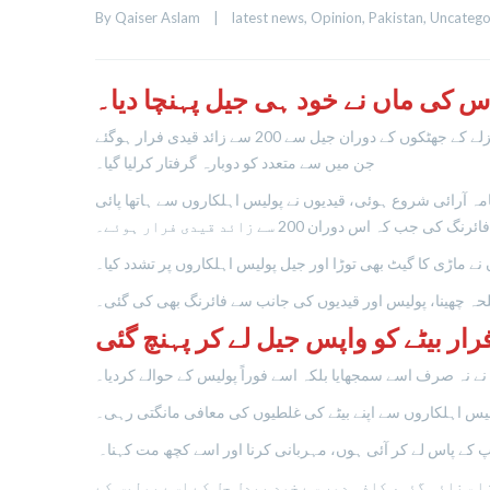
By 
Qaiser Aslam
|
latest news
, 
Opinion
, 
Pakistan
, 
Uncatego
اس کی ماں نے خود ہی جیل پہنچا دیا۔
پیر کی رات کراچی کی ملیر جیل میں صورتحال اس وقت خراب ہوئی جب شہر کے مختلف علاقوں میں زلزلے کے جھٹکے محسوس کیے گئے، زلزلے کے جھٹکوں کے دوران جیل سے 200 سے زائد قیدی فرار ہوگئے
جن میں سے متعدد کو دوبارہ گرفتار کرلیا گیا۔
نگامہ آرائی شروع ہوئی، قیدیوں نے پولیس اہلکاروں سے ہاتھا پائی
 کہ اس دوران 200 سے زائد قیدی فرار ہوئے۔
ماڑی کا گیٹ بھی توڑا اور جیل پولیس اہلکاروں پر تشدد کیا۔
لحہ چھینا، پولیس اور قیدیوں کی جانب سے فائرنگ بھی کی گئی۔
رار بیٹے کو واپس جیل لے کر پہنچ گئی
ے نہ صرف اسے سمجھایا بلکہ اسے فوراً پولیس کے حوالے کردیا۔
پولیس اہلکاروں سے اپنے بیٹے کی غلطیوں کی معافی مانگتی رہی۔
 کے پاس لے کر آئی ہوں، مہربانی کرنا اور اسے کچھ مت کہنا۔
ا سنائی گئی، کافی دور سے خود پیدل چل کے اسے پولیس کے