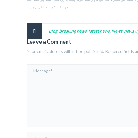
حوالے کرنے آئی ہوں۔
Blog
,
breaking news
,
latest news
,
News
,
news u
Leave a Comment
Your email address will not be published.
Required fields 