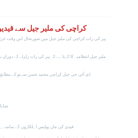
کراچی کی ملیر جیل سے قیدیوں
ملیر جیل انتظامیہ کا کہنا ہے کہ پیر کی رات زلزلے کے دوران ن
ڈی آئی جی جیل کراچی محمد حسن سہتو کے مطابق زلزل
میڈیا
قیدی کی ماں پولیس اہلکاروں کے سامنے ہا
مذکورہ ماں نے بتایا کہ میں بیوہ ہوں اور یہ میرا س