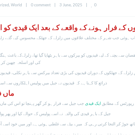
0
rized
, 
World
|
0 comment
|
3 June, 2025    
|
 کے فرار ہونے کے واقعے کے بعد ایک قیدی کو 
قصان سے بچنے کے لیے قیدیوں کو بیرکوں سے باہر بٹھایا گیا تھا، زلزلےکے باعث ہ
کی اور اسلحہ چھین کر فائرنگ کی جب
ے کے جھٹکوں کے دوران قیدیوں کی بڑی تعداد بیرکس سے باہر نکلی، قیدیوں نے 
ذرائع کا کہنا ہے کہ قیدیوں نے جیل میں پولیس اہلکاروں سے اس
ماں ف
 رپورٹس کے مطابق
ایک قیدی
جب جیل سے فرار ہو کر گھر پہنچا تو اس کی ماں ن
جیل کے باہر قیدی کی والدہ نے اسے پولیس کے حوالے کیا اور پھر 
تھ جوڑ کر التجا کرتی رہی کہ میرے بیٹے سے غلطی ہوئی ہے اور میں خود اسے آپ
ب سے بڑا بیٹا ہے، اس کو موبائل میں دوست کے ساتھ تصویر کی بنا پر سز