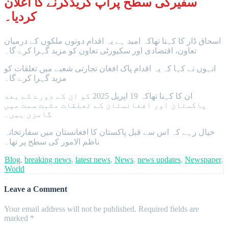
سفیرکی سطح پراپ گریڈکرنے کا اعلان
کردیا۔
اسحاق ڈار کا کہنا تھاکہ امید ہے یہ اقدام دونوں ملکوں کے درمیان
تعاون، اقتصادی اور سکیورٹی تعاون کو مزید گہرا کرے گا۔
انہوں نے کہا کہ یہ اقدام پاک افغان تجارتی شعبے میں تعلقات کو
مزید گہرا کرے گا۔
ان کا کہنا تھاکہ 19 اپریل 2025 کو ان کے دورے کے بعد
پاکستان اور افغانستان کے تعلقات مثبت سمت میں
گامزن ہیں۔
خیال رہے کہ اس سے قبل پاکستان کا افغانستان میں سفارتخانہ
ناظم الامور کی سطح پر تھا۔
Blog
,
breaking news
,
latest news
,
News
,
news updates
,
Newspaper
,
World
Leave a Comment
Your email address will not be published.
Required fields are
marked
*