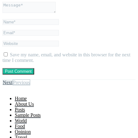
Save my name, email, and website in this browser for the next
time I comment.
Next
Previous
Home
About Us
Posts
Sample Posts
World
Food
Opinion
Travel