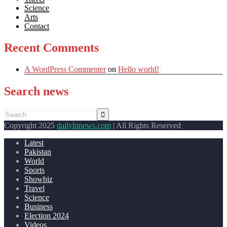
Science
Arts
Contact
Recent Comments
A WordPress Commenter
on
Hello world!
Search news
Copyright 2025
dailyhinews.com
| All Rights Reserved
Latest
Pakistan
World
Sports
Showbiz
Travel
Science
Business
Election 2024
Videos