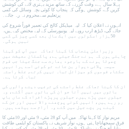
پہلا سال ہے، وقت گزرنے کے ساتھ مزید بہتری لانے کی کوشش
کریں گے، کوشش ہوگی کہ پنجاب کا کوئی بچہ وسائل کی کمی
پرتعلیم سےمحروم نہ رہ جائے۔
انہوں نے اعلان کیا کہ لیہ میڈیکل کالج کی تعمیر فوراً شروع کی
جائے گی، ڈیڑھ ارب روپے لیہ یونیورسٹی کے لیے مختص کیےہیں،
50ہزار اسکولوں میں ایک سال بعد کسی چیز کی کمی
نہیں ہوگی۔
وزیراعلیٰ پنجاب کا کہنا تھاکہ میں آپ کو کہنا
چاہتی ہوں کہ ہم نے جنگ جیتی ہے، پاکستان معیشت میں
چھوٹا ہونے کے باوجود بھارت سے جنگ جیتا جب قوم
سیسہ پلائی دیوار بن جائے تو کوئی اسے ہرا نہیں
سکتا، قوموں کو میزائل تباہ نہیں کرتے، غلط راستہ
تباہ کرتا ہے۔
ان کا کہنا تھاکہ غلط راستے کی ترغیب دینے والوں کی
باتوں میں نہیں آنا جو ان کی باتوں میں آگئے، وہ
جیلوں میں پڑے ہیں، جیلوں پرپڑے افراد کے ماں باپ
رو رہے ہیں، انہیں کوئی پوچھنے والا نہیں اور جن کے
کہنے پر بچے جیل میں گئے وہ آرام سے بیٹھے ہیں۔
مریم نواز کا کہنا تھاکہ میں آپ کو 28 مئی، 9 مئی اور 10مئی کا
فرق سمجھاناچاہتی ہوں، نواز شریف نے پاکستان کو ایٹمی طاقت
بنایا، آج جنگ نے بتادیاکہ 9 مئی، 10 مئی اور28 مئی کو کس نے کیا