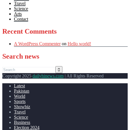
Travel
Science
Arts
Contact
Recent Comments
A WordPress Commenter
on
Hello world!
Search news
Copyright 2025
dailyhinews.com
| All Rights Reserved
Latest
Pakistan
World
Sports
Showbiz
Travel
Science
Business
Election 2024