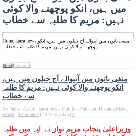
میں ہیں، انکو پوچھنے والا کوئی
نہیں: مریم کا طلبہ سے خطاب
منفی باتوں میں آنیوالے آج جیلوں میں ہیں، انکو
latest news
Home
پوچھنے والا کوئی نہیں: مریم کا طلبہ سے خطاب
Next
Previous
منفی باتوں میں آنیوالے آج جیلوں میں ہیں،
انکو پوچھنے والا کوئی نہیں: مریم کا طلبہ
سے خطاب
By
Qaiser Aslam
|
latest news
,
Opinion
,
Pakistan
,
Uncategorized
,
World
|
0 comment
|
30 May, 2025
|
0
وزیراعلیٰ پنجاب مریم نواز نے لیہ میں طلبہ