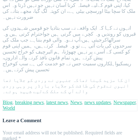
کیا، اپنی قوم کےلیے فیصلہ کرنا آسان نہیں جو نہیں ڈرتا وہ اس
ملک کا سچا بیٹا اورسچی بیٹی ہے، ان کوپتہ لگ گیا، مجھے بتانے کی
ضرورت نہیں۔
انہوں نے کہا کہ ایک واقعے نے سب بتادیا جو قومیں شہیدوں کی
قبروں کو روندیں وہ کچرے میں گرتی ہیں جواحترام کرتی ہیں وہ
سراٹھاکرجیتی ہیں،آپ نےوہ والی قوم بنناہے جب ملک کی
سرحدوں کی بات آتی ہے تو وہ فیصلہ کرتےہیں، ہمیں اپنی قوم
کو کسی کے آسرے پر نہیں چھوڑنا، ہم ائیرچیف کو خراج تحسین
پیش کرتے ہیں، تمام قانون نافذ کرنے والے اداروں،
ریسکیواہلکاروں سمیت جس نے جو خدمت کی ہے سب کوخراج
تحسین پیش کرتےہیں۔
ان کا مزید کہنا تھاکہ جنہوں نے وردی کو جلایا تھا
انہوں نےقوم کی طاقت کو جلایا، بارڈر پر وہی وردی
والے آپ کے ملک کےلیے شہید ہوئے۔
Blog
,
breaking news
,
latest news
,
News
,
news updates
,
Newspaper
,
World
Leave a Comment
Your email address will not be published.
Required fields are
marked
*