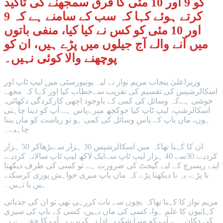
کو 9 اور 10 مئی کا فرق سمجھنے کی تاکید
کرتے ہوئے کہا کہ سب کے سامنے ہے کہ 9
اور 10 مئی کو کس نے کیا کیا، منفی باتوں
میں آنے والے آج جیلوں میں پڑے ہیں، ان کو
پوچھنے والا کوئی نہیں۔
وزیراعلیٰ پنجاب مریم نواز نے لیہ یونیورسٹی میں لیپ ٹاپ اور
اسکالرشپس کی تقسیم کی تقریب سےخطاب کیا اور کہا کہ مجھے
خوشی ہےکہ وسائل کی کمی کے باوجود اچھی کارکردگی دکھائی،
اسکالرشپ، لیپ ٹاپ کیا جوکچھ میرےپاس ہے آپ کو دینا چاہتی
ہوں، ماں باپ کے پاس وسائل کی کمی ہو تو ریاست کو ماں بننا
چاہیے۔
ان کا کہنا تھاکہ میں اسکالرشپس 30 ہزار سےبڑھاکر 50 ہزار
کردیے، 30سے 40 ہزار لیپ ٹاپ سےایک لاکھ لیپ ٹاپ سالانہ کردیے،
اپنے ریسرچ کے لیے گیجٹ کی ضرورت ہے تو کسی کی طرف دیکھنا
نا پڑے، یہ نا دیکھنا پڑے کہ ماں باپ میری خواہش پوری کرسکتے
ہیں یا نہیں۔
مریم نواز کا کہنا تھاکہ بچوں سے بات کررہی تھی تو ان کی جذباتی
کہانیوں کا علم ہوا، کسی کی ماں نہیں، کسی کے باپ کی سبزی
کی دکان ہے، آپ کو میرا شکریہ ادا نہ کریں، یہ آپ کا حق ہے، یہ