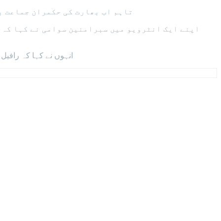
تاہم اب بھارت کی حکمران جماعت بھارتیہ جنتا 
انہوں نے کہا کہ رافیل