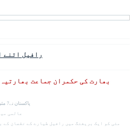
رافیل اتنے اچھے نہیں، پاکستا
پاکستان نے7 مئی کو بھارت کی جانب سے پاکستانی سرزمین پر جارحیت کے ردعمل میں بھارت کے 6 طیارے مار گرائے تھے جن میں 3 رافیل بھی شامل تھے۔
عالمی میڈ