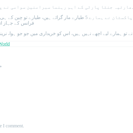
پارٹی کے اہم رہنما سبرامنین سوامی نے پاکستان کے ہاتھوں 5 بھارتی طیارے 
اپنے ایک انٹرویو میں سبرامنین سوامی نے کہا کہ پاکستان نے ہمارے 5 ط
فرانس کے جہاز اتنے اچھے
 نے تو ہمارے لیے اچھے نہیں ہیں، اس کو خریداری میں جو جو ہوا، ن
World
*
me I comment.