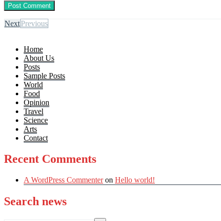
Next
Previous
Home
About Us
Posts
Sample Posts
World
Food
Opinion
Travel
Science
Arts
Contact
Recent Comments
A WordPress Commenter
on
Hello world!
Search news