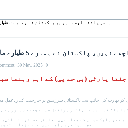
رافیل اتنے اچھے نہیں، پاکستان نے ہمارے 5 طیارے مار گرائے: اہم بی جے پی رہنما نے اعتراف کرلیا
ن نے ہمارے 5 طیارے مار گرائے: اہم بی جے پی رہنما نے اعتراف کرلیا
comment
|
30 May, 2025
|
0
یا پاک فضائیہ کے ہاتھوں رافیل جیسے جدید طیاروں کی ت
حصہ ہوتے ہیں اور میں اس سے زیادہ تفصی