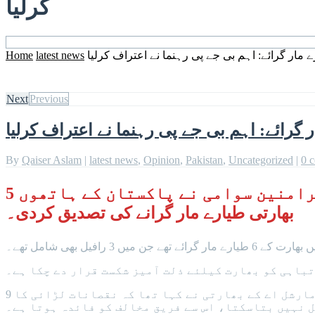
کرلیا
Home
latest news
Next
Previous
By
Qaiser Aslam
|
latest news
,
Opinion
,
Pakistan
,
Uncategorized
|
0 
بھارت کی حکمران جماعت بھارتیہ جنتا پارٹی (بی جے پی) کے اہم رہنما سبرامنین سوامی نے پاکستان کے ہاتھوں 5
بھارتی طیارے مار گرانے کی تصدیق کردی۔
باہی کو بھارت کیلئے ذلت آمیز شکست قرار دے چکا ہے۔
9 مئی کو ایک بریفنگ میں رافیل طیارے کے نقصان کے بارے میں ایک سوال کے جواب میں بھارتی فضائیہ کے ائیر مارشل اے کے بھارتی نے کہا تھا کہ نقصانات لڑائی کا
ل نہيں بتاسکتا، اس سے فریق مخالف کو فائدہ ہوتا ہے۔