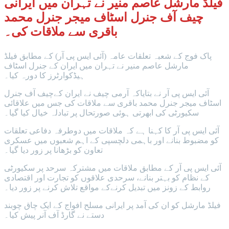
فیلڈ مارشل عاصم منیر نے تہران میں ایرانی
چیف آف جنرل اسٹاف میجر جنرل محمد
باقری سے ملاقات کی۔
پاک فوج کے شعبہ تعلقات عامہ (آئی ایس پی آر) کے مطابق فیلڈ
مارشل عاصم منیر نے تہران میں ایران کے جنرل اسٹاف
ہیڈکوارٹرز کا دورہ کیا۔
آئی ایس پی آر نے بتایاکہ آرمی چیف نے ایران کےچیف آف جنرل
اسٹاف میجر جنرل محمد باقری سے ملاقات کی جس میں علاقائی
سکیورٹی کی ابھرتی ہوئی صورتحال پر تبادلہ خیال کیا گیا۔
آئی ایس پی آر کا کہنا ہے کہ ملاقات میں دوطرفہ دفاعی تعلقات
کو مضبوط بنانے اور باہمی دلچسپی کے اہم شعبوں میں عسکری
تعاون کو بڑھانا پر زور دیا گیا۔
آئی ایس پی آر کے مطابق ملاقات میں مشترکہ سرحد پر سکیورٹی
کے نظام کو بہتر بنانے، سرحدی علاقوں کو تجارت اور اقتصادی
روابط کے زونز میں تبدیل کرنےکے مواقع تلاش کرنے پر زور دیا۔
فیلڈ مارشل کو ان کی آمد پر ایرانی مسلح افواج کے ایک چاق چوبند
دستے نے گارڈ آف آنر پیش کیا۔