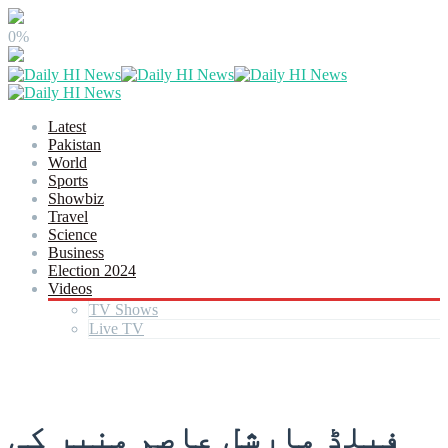
0%
Latest
Pakistan
World
Sports
Showbiz
Travel
Science
Business
Election 2024
Videos
TV Shows
Live TV
فیلڈ مارشل عاصم منیر کی