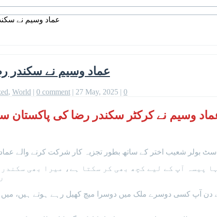
عماد وسیم نے سکندر
عماد وسیم نے سکندر رضا
zed
,
World
|
0 comment
|
27 May, 2025
|
0
ماد وسیم نے کرکٹر سکندر رضا کی پاکستان سپر
سٹ بولر شعیب اختر کے ساتھ بطور تجزیہ کار شرکت کرنے والے عماد 
ا پیسہ آپ کے لیے کچھ بھی کر سکتا ہے، میرا بھی سکندر ر
ر