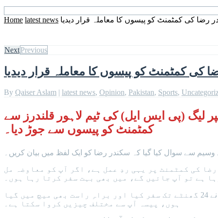
 رضا کی کمٹمنٹ کو پیسوں کا معاملہ قرار دیدیا
latest news
Home
Next
Previous
 کی کمٹمنٹ کو پیسوں کا معاملہ قرار دیدیا
By
Qaiser Aslam
|
latest news
,
Opinion
,
Pakistan
,
Sports
,
Uncategori
 لیگ (پی ایس ایل) کی ٹیم لاہور قلندرز سے
کمٹمنٹ کو پیسوں سے جوڑ دیا۔
وسیم سے سوال کیا گیا کہ سکندر رضا کو ایک لفظ میں بیان کریں۔
ضا کی کمٹمنٹ پر یہی ردِ عمل ہے، اگر آپ کو معاوضہ مل
ہا ہے تو آپ جائیں گے، میں بھی بہت سفر کرتا رہا ہوں۔
سابق آل راؤنڈر نے کہا کہ کبھی کبھی ایک میچ ختم ہوتا ہے اور اگلے دن آپ کسی دوسرے ملک میں دوسرا میچ کھیل رہے ہوتے ہیں، میں نے 24 گھنٹے تک سفر کیا اور براہِ راست بھی میچ میں گیا
ہوں، پیسہ آپ سے مختلف چیزیں کروا سکتا ہے۔