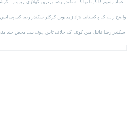
سکندر رضا فائنل میں کوئٹہ کے خلاف ٹاس ہونے سے محض چند منٹ قبل