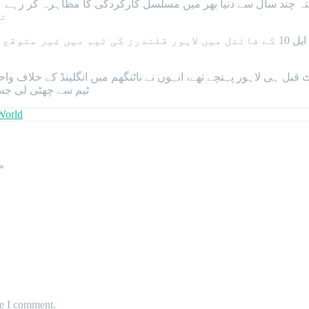
تھ
واضح رہے کہ پاکستانی نژاد زمبابوین کرکٹر سکندر رضا کی پی ایس ایل 10 کے فائنل میں
 ہی لاہور پہنچے تھے، انہوں نے ناٹنگھم میں انگلینڈ کے خلاف واحد
ٹیم سے چھٹی لی جس
World
*
me I comment.