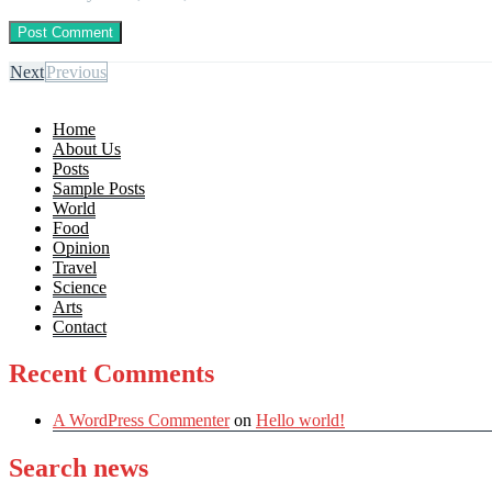
Next
Previous
Home
About Us
Posts
Sample Posts
World
Food
Opinion
Travel
Science
Arts
Contact
Recent Comments
A WordPress Commenter
on
Hello world!
Search news