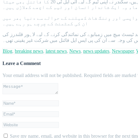
عماد وسیم کا کہنا تھا کہ سکندر رضا بہترین کھلاڑی ہیں، وہ گزشتہ چند سال سے دنیا بھر میں مسلسل کارکردگی کا مظاہرہ کر رہے ہیں، سکندر نے اپنی ٹیم کے لیے آئی ایل ٹی 20 کا فائنل بھی جیتا
ا، وہ ایک شاندار انسان اور ٹیم کے اچھے کھلاڑی ہیں۔
 لاہور قلندرز کی ٹیم میں غیر متوقع واپسی اور وِننگ شاٹ کھیلنے کے حوالے سے دنیا بھر میں
ان کی کمٹمنٹ کے چرچے ہو رہے ہیں۔
 ٹیسٹ میچ میں زمبابوے کی نمائندگی کرنے کے لیے لاہور قلندرز کی
 کی وجہ سے ان کی پی ایس ایل فائنل میں شرکت غیر یقینی تھی۔
Blog
,
breaking news
,
latest news
,
News
,
news updates
,
Newspaper
,
Leave a Comment
Your email address will not be published.
Required fields are marked
Save my name, email, and website in this browser for the next ti