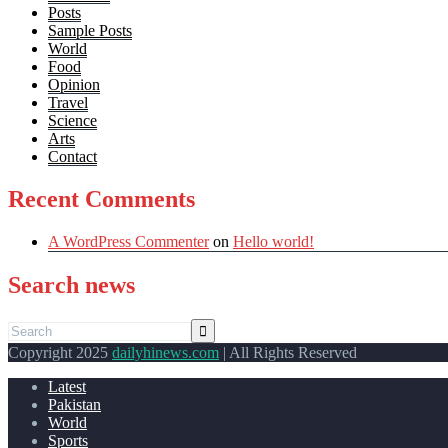
Posts
Sample Posts
World
Food
Opinion
Travel
Science
Arts
Contact
Recent Comments
A WordPress Commenter
on
Hello world!
Search news
Copyright 2025
dailyhinews.com
| All Rights Reserved
Latest
Pakistan
World
Sports