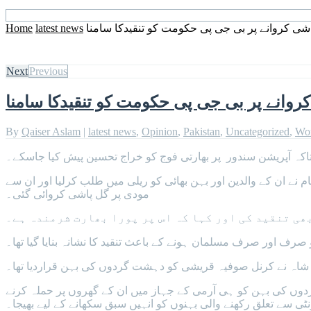
شی کروانے پر بی جی پی حکومت کو تنقیدکا سامنا
latest news
Home
Next
Previous
روانے پر بی جی پی حکومت کو تنقیدکا سامنا
By
Qaiser Aslam
|
latest news
,
Opinion
,
Pakistan
,
Uncategorized
,
Wo
اکہ آپریشن سندور پر بھارتی فوج کو خراج تحسین پیش کیا جاسکے۔
نے ان کے والدین اور بہن بھائی کو ریلی میں طلب کرلیا اور ان سے
مودی پر گل پاشی کروائی گئی۔
ھی تنقید کی اور کہا کہ اس پر پورا بھارت شرمندہ ہے۔
ف اور صرف مسلمان ہونے کے باعث تنقید کا نشانہ بنایا گیا تھا۔
 شاہ نے کرنل صوفیہ قریشی کو دہشت گردوں کی بہن قراردیا تھا۔
گردوں کی بہن کو ہی آرمی کے جہاز میں ان کے گھروں پر حملہ کرنے
ٹی سے تعلق رکھنے والی بہنوں کو انہیں سبق سکھانے کے لیے بھیجا۔