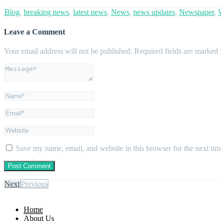
Blog
,
breaking news
,
latest news
,
News
,
news updates
,
Newspaper
,
Leave a Comment
Your email address will not be published.
Required fields are marked
Save my name, email, and website in this browser for the next ti
Next
Previous
Home
About Us