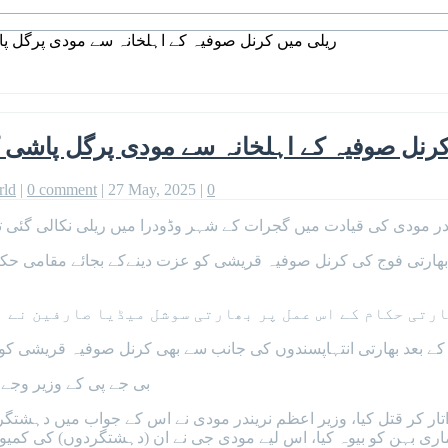
ریلی میں کرنل صوفیہ کے اہلخانہ سے مودی پرگل پا
رنل صوفیہ کے اہلخانہ سے مودی پرگل پاشی ک
rld
|
0 comment
|
27 May, 2025
|
0
در مودی کی قیادت میں گجرات کے شہر وڈودرا میں ریلی نکالی گئی ت
 بھارتی فوج کی کرنل صوفیہ قریشی کو عزت دینےکے بجائے مقامی حکام 
رتی حکام کے اس عمل پر بھارتی سوشل میڈیا صارفین نے ب
 بعد بھارتی انتہاپسندوں کی جانب سے بھی کرنل صوفیہ قریشی کو صر
بی جے پی کے وزیر وجے
 اتار کر قتل کیا، وزیر اعظم نریندر مودی نے اس کے جواب میں دہشت
اری بہن کو بیوہ کیا، اس لیے مودی جی نے ان (دہشتگردوں) کی کمیون