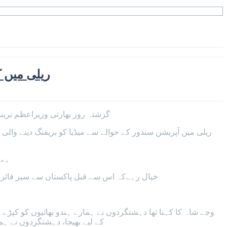
ریلی میں ک
گزشتہ روز بھارتی وزیراعظم نرین
ریلی میں آپریشن سندور کے حوالے سے میڈیا کو بریفنگ دینے والی
بھا
خیال رہےکہ اس سے قبل پاکستان سے سیز فائر کے
وجے شاہ کا کہنا تھا دہشتگردوں نے ہمارے ہندو بھائیوں کو کپڑے
کے لیے بھیجا، دہشتگردوں نے ہم