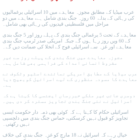
عرب میڈیا کے مطابق مجوزہ معاہدے میں 10 اسرائیلی یرغمالیوں
کی رہائی کے بدلے 60 روزہ جنگ بندی شامل ہے، معاہدے میں دو
مراحل میں فلسطینی قیدیوں کی رہائی بھی شامل۔
معاہدے کے تحت 5 یرغمالی جنگ بندی کے پہلے روز اور 5 جنگ بندی
کے 60 ویں روز رہا ہوں گے جبکہ امریکی صدر ٹرمپ جنگ بندی
معاہدے اور غزہ سے اسرائیلی فوج کے انخلا کی ضمانت دیں گے۔
مجوزہ معاہدے میں جنگ بندی کے پہلے روز سے غیر
مشروط انسانی امداد کی فراہمی بھی شامل ہے۔
عرب میڈیا کے مطابق امریکی نمائندے اسٹیو وٹکوف نے
معاہدے کا مسودہ منظوری کے لیے اسرائیل کوبھیج دیا
ہے۔
دوسری جانب غیر ملکی خبررساں ایجنسی کا کہنا ہے کہ
اسرائیل نے نئی جنگ بندی تجاویز مسترد کر دی ہیں۔
اسرائیلی حکام کا کہنا ہے کہ کوئی بھی ذمہ دار حکومت ایسی
تجاویز کو قبول نہیں کرسکتی، حماس جنگ بندی میں دلچسپی
نہیں رکھتی۔
خیال رہے کہ اسرائیل نے 18 مارچ کو غزہ جنگ بندی کی خلاف