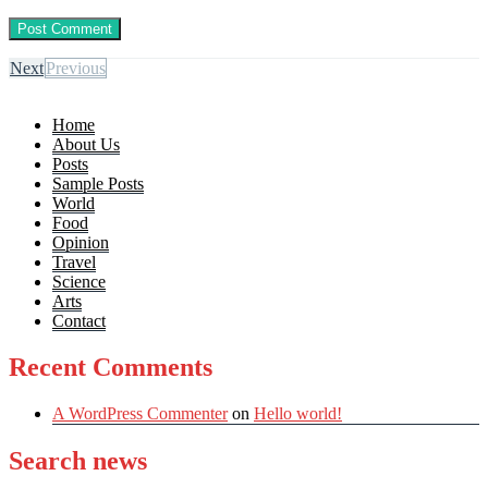
Next
Previous
Home
About Us
Posts
Sample Posts
World
Food
Opinion
Travel
Science
Arts
Contact
Recent Comments
A WordPress Commenter
on
Hello world!
Search news