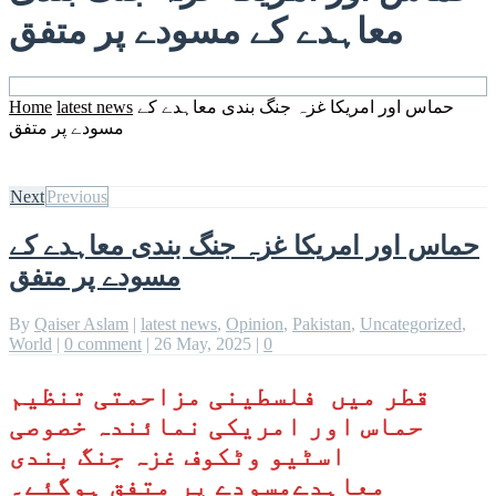
معاہدے کے مسودے پر متفق
حماس اور امریکا غزہ جنگ بندی معاہدے کے
latest news
Home
مسودے پر متفق
Next
Previous
حماس اور امریکا غزہ جنگ بندی معاہدے کے
مسودے پر متفق
By
Qaiser Aslam
|
latest news
,
Opinion
,
Pakistan
,
Uncategorized
,
World
|
0 comment
|
26 May, 2025
|
0
قطر میں فلسطینی مزاحمتی تنظیم
حماس اور امریکی نمائندہ خصوصی
اسٹیو وٹکوف غزہ جنگ بندی
معاہدےمسودے پر متفق ہوگئے۔