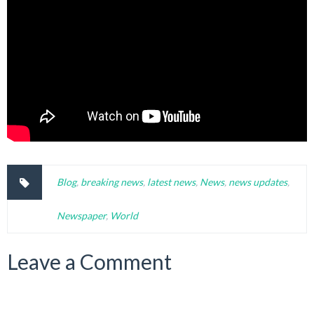
Blog
,
breaking news
,
latest news
,
News
,
news updates
,
Newspaper
,
World
Leave a Comment