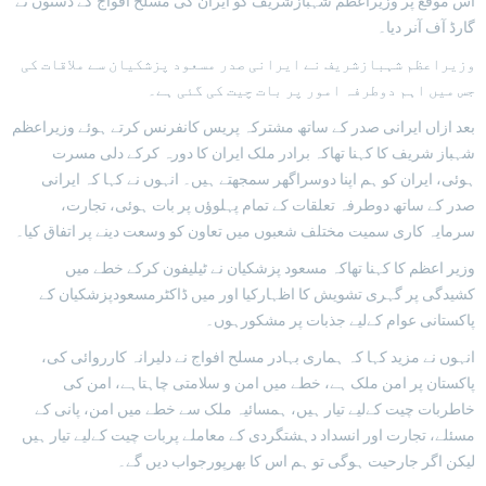
اس موقع پر وزیراعظم شہبازشریف کو ایران کی مسلح افواج کے دستوں نے
گارڈ آف آنر دیا۔
وزیراعظم شہبازشریف نے ایرانی صدر مسعود پزشکیان سے ملاقات کی
جس میں اہم دوطرفہ امور پر بات چیت کی گئی ہے۔
بعد ازاں ایرانی صدر کے ساتھ مشترکہ پریس کانفرنس کرتے ہوئے وزیراعظم
شہباز شریف کا کہنا تھاکہ برادر ملک ایران کا دورہ کرکے دلی مسرت
ہوئی، ایران کو ہم اپنا دوسراگھر سمجھتے ہیں۔ انہوں نے کہا کہ ایرانی
صدر کے ساتھ دوطرفہ تعلقات کے تمام پہلوؤں پر بات ہوئی، تجارت،
سرمایہ کاری سمیت مختلف شعبوں میں تعاون کو وسعت دینے پر اتفاق کیا۔
وزیر اعظم کا کہنا تھاکہ مسعود پزشکیان نے ٹیلیفون کرکے خطے میں
کشیدگی پر گہری تشویش کا اظہارکیا اور میں ڈاکٹرمسعودپزشکیان کے
پاکستانی عوام کےلیے جذبات پر مشکورہوں۔
انہوں نے مزید کہا کہ ہماری بہادر مسلح افواج نے دلیرانہ کارروائی کی،
پاکستان پر امن ملک ہے، خطے میں امن و سلامتی چاہتاہے، امن کی
خاطربات چیت کےلیے تیار ہیں، ہمسائیہ ملک سے خطے میں امن، پانی کے
مسئلے، تجارت اور انسداد دہشتگردی کے معاملے پربات چیت کےلیے تیار ہیں
لیکن اگر جارحیت ہوگی تو ہم اس کا بھرپورجواب دیں گے۔