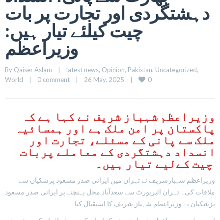
دہشتگردی اور تجارت پر بات
چیت کیلئے تیار ہیں:
وزیراعظم
By 
Qaiser Aslam
|
latest news
, 
Opinion
, 
Pakistan
, 
Uncategorized
, 
0
World
|
0 comment
|
26 May, 2025    
|
وزیراعظم شہباز شریف نے کہا ہے کہ
پاکستان پر امن ملک ہے اور ہمسائیہ
ملک سے پانی کے مسئلے، تجارت اور
انسداد دہشتگردی کے معاملے پربات
چیت کےلیے تیار ہیں۔
وزیراعظم شہبازشریف نے تہران میں ایرانی صدر مسعود پزشکیان سے
ملاقات کی۔ تہران ائیرپورٹ سے سعدآباد محل پہنچنے پر ایرانی صدر مسعود
پزشکیان نے وزیراعظم شہباز شریف کا استقبال کیا۔