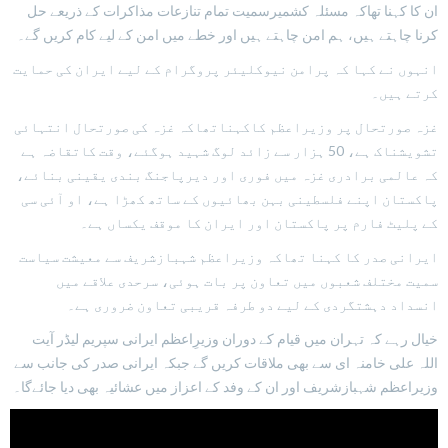
ان کا کہنا تھاکہ مسئلہ کشمیرسمیت تمام تنازعات مذاکرات کے ذریعے حل
کرنا چاہتے ہیں، ہم امن چاہتے ہیں اور خطے میں امن کے لیے کام کریں گے۔
انہوں نے کہا کہ پرامن نیوکلیئر پروگرام کے لیے ایران کی حمایت
کرتے ہیں۔
غزہ صورتحال پر وزیراعظم کاکہناتھاکہ غزہ کی صورتحال انتہائی
تشویشناک ہے، 50 ہزار سے زائد لوگ شہید ہوگئے، وقت کاتقاضہ ہے
کہ عالمی برادری غزہ میں فوری اور دیرپاجنگ بندی یقینی بنائے،
پاکستان اپنے فلسطینی بہن بھائیوں کے ساتھ کھڑا ہے، او آئی سی
کے پلیٹ فارم پر پاکستان اور ایران کا موقف یکساں ہے۔
ایرانی صدر کا کہنا تھاکہ وزیراعظم شہبازشریف سے معیشت سیاست
سمیت مختلف شعبوں میں تعاون پر بات ہوئی، سرحدی علاقے میں
انسداد دہشتگردی کے لیے دو طرفہ قریبی تعاون ضروری ہے۔
خیال رہے کہ تہران میں قیام کے دوران وزیرِاعظم ایرانی سپریم لیڈر آیت
اللہ علی خامنہ ای سے بھی ملاقات کریں گے جبکہ ایرانی صدر کی جانب سے
وزیراعظم شہبازشریف اور ان کے وفد کے اعزاز میں عشائیہ بھی دیا جائےگا۔