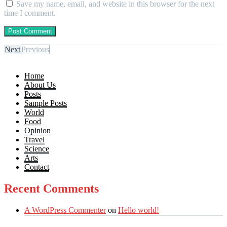
Save my name, email, and website in this browser for the next
time I comment.
Next
Previous
Home
About Us
Posts
Sample Posts
World
Food
Opinion
Travel
Science
Arts
Contact
Recent Comments
A WordPress Commenter
on
Hello world!