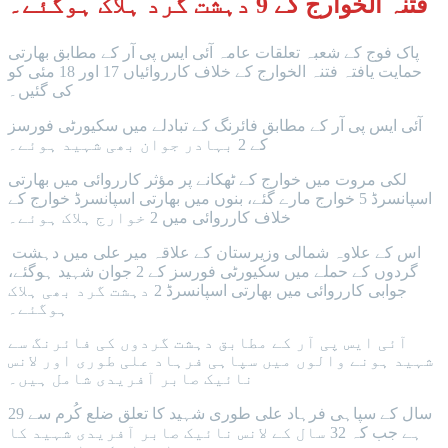
فتنہ الخوارج کے 9 دہشت گرد ہلاک ہوگئے۔
پاک فوج کے شعبہ تعلقات عامہ آئی ایس پی آر کے مطابق بھارتی
حمایت یافتہ فتنہ الخوارج کے خلاف کارروائیاں 17 اور 18 مئی کو
کی گئیں۔
آئی ایس پی آر کے مطابق فائرنگ کے تبادلے میں سکیورٹی فورسز
کے 2 بہادر جوان بھی شہید ہوئے۔
لکی مروت میں خوارج کے ٹھکانے پر مؤثر کارروائی میں بھارتی
اسپانسرڈ 5 خوارج مارے گئے، بنوں میں بھارتی اسپانسرڈ خوارج کے
خلاف کارروائی میں 2 خوارج ہلاک ہوئے۔
اس کے علاوہ شمالی وزیرستان کے علاقہ میر علی میں دہشت
گردوں کے حملے میں سکیورٹی فورسز کے 2 جوان شہید ہوگئے،
جوابی کارروائی میں بھارتی اسپانسرڈ 2 دہشت گرد بھی ہلاک
ہوگئے۔
آئی ایس پی آر کے مطابق دہشت گردوں کی فائرنگ سے
شہید ہونے والوں میں سپاہی فرہاد علی طوری اور لانس
نائیک صابر آفریدی شامل ہیں۔
29 سال کے سپاہی فرہاد علی طوری شہید کا تعلق ضلع کُرم سے
ہے جب کہ 32 سال کے لانس نائیک صابر آفریدی شہید کا