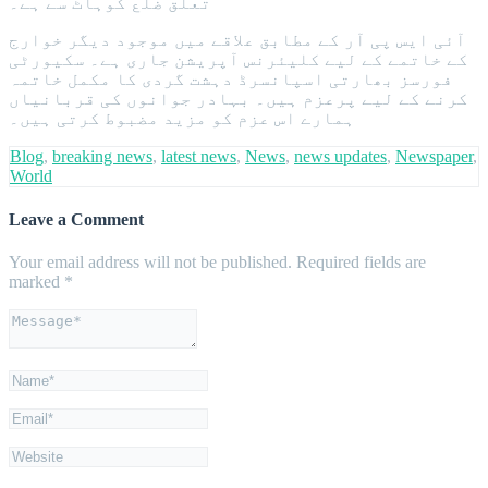
تعلق ضلع کوہاٹ سے ہے۔
آئی ایس پی آر کے مطابق علاقے میں موجود دیگر خوارج
کے خاتمے کے لیے کلیئرنس آپریشن جاری ہے۔ سکیورٹی
فورسز بھارتی اسپانسرڈ دہشت گردی کا مکمل خاتمہ
کرنے کے لیے پرعزم ہیں۔ بہادر جوانوں کی قربانیاں
ہمارے اس عزم کو مزید مضبوط کرتی ہیں۔
Blog
,
breaking news
,
latest news
,
News
,
news updates
,
Newspaper
,
World
Leave a Comment
Your email address will not be published.
Required fields are
marked
*