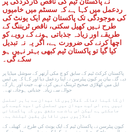
نے پاکستان ٹیم کی ناقص کارکردگی پر
ردعمل میں کہا ہے کہ سسٹم میں خامیوں
کی موجودگی تک پاکستان ٹیم ایک یونٹ کی
طرح نہیں کھیل سکتی، ناقص ٹریننگ کے
طریقے اور زیادہ جذباتی ہونے کے رویے کو
اچھا کرنے کی ضرورت ہے، اگر یہ نہ تبدیل
کیا گیا تو پاکستان ٹیم کبھی بہتر نہیں ہو
سکے گی۔
پاکستان کرکٹ ٹیم کے سابق کو چ مکی آرتھر کے سوشل میڈیا پر
دیے گئے بیان پر کیون پیٹرسن نے اپنا ردعمل دیا اور کہا کہ پی ایس
ایل میں کھلاڑی صحیح ٹریننگ نہیں کرتے تھے، جیت اور ہار کے
حوالے سے زیادہ جذباتی ہوجاتے تھے۔
ان کا کہنا تھاکہ کھلاڑیوں کا میدان سے باہر تسلسل
نہیں ہے، اس لیے میدان میں تسلسل کی امید کیسے کی
جاسکتی ہے لیکن اس بات سے متفق ہوں کہ پاکستانی
کھلاڑیوں میں ناقابل یقین ٹیلنٹ ہے۔
کیون پیٹرسن نے پاکستان ٹیم کے ایک یونٹ کی طرح نہ کھیلنے کے
سوال پر مداح کو جواب دیتے ہوئے کہا کہ سسٹم میں خامیوں کی