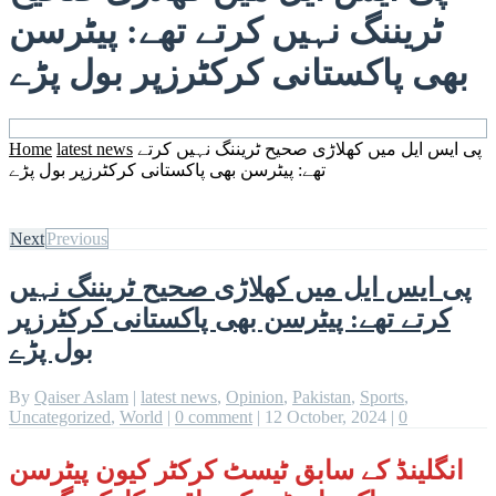
ٹریننگ نہیں کرتے تھے: پیٹرسن
بھی پاکستانی کرکٹرزپر بول پڑے
پی ایس ایل میں کھلاڑی صحیح ٹریننگ نہیں کرتے
latest news
Home
تھے: پیٹرسن بھی پاکستانی کرکٹرزپر بول پڑے
Next
Previous
پی ایس ایل میں کھلاڑی صحیح ٹریننگ نہیں
کرتے تھے: پیٹرسن بھی پاکستانی کرکٹرزپر
بول پڑے
By
Qaiser Aslam
|
latest news
,
Opinion
,
Pakistan
,
Sports
,
Uncategorized
,
World
|
0 comment
|
12 October, 2024
|
0
انگلینڈ کے سابق ٹیسٹ کرکٹر کیون پیٹرسن