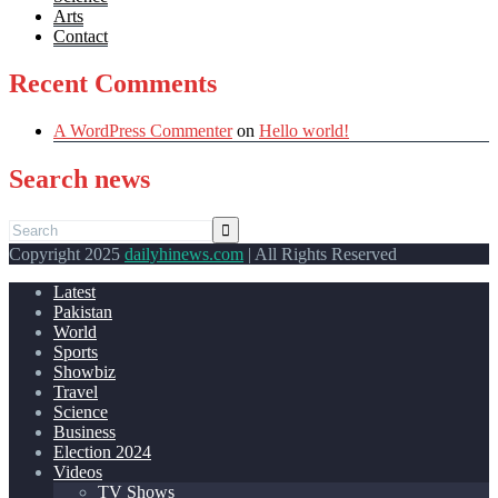
Arts
Contact
Recent Comments
A WordPress Commenter
on
Hello world!
Search news
Copyright 2025
dailyhinews.com
| All Rights Reserved
Latest
Pakistan
World
Sports
Showbiz
Travel
Science
Business
Election 2024
Videos
TV Shows