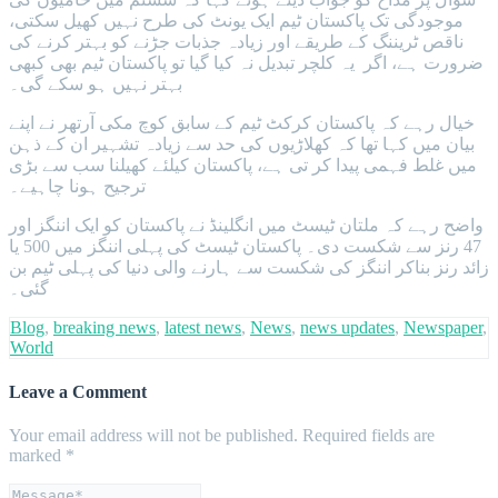
موجودگی تک پاکستان ٹیم ایک یونٹ کی طرح نہیں کھیل سکتی،
ناقص ٹریننگ کے طریقے اور زیادہ جذبات جڑنے کو بہتر کرنے کی
ضرورت ہے، اگر یہ کلچر تبدیل نہ کیا گیا تو پاکستان ٹیم بھی کبھی
بہتر نہیں ہو سکے گی۔
خیال رہے کہ پاکستان کرکٹ ٹیم کے سابق کوچ مکی آرتھر نے اپنے
بیان میں کہا تھا کہ کھلاڑیوں کی حد سے زیادہ تشہیر ان کے ذہن
میں غلط فہمی پیدا کر تی ہے، پاکستان کیلئے کھیلنا سب سے بڑی
ترجیح ہونا چاہیے۔
واضح رہے کہ ملتان ٹیسٹ میں انگلینڈ نے پاکستان کو ایک اننگز اور
47 رنز سے شکست دی۔ پاکستان ٹیسٹ کی پہلی اننگز میں 500 یا
زائد رنز بناکر اننگز کی شکست سے ہارنے والی دنیا کی پہلی ٹیم بن
گئی۔
Blog
,
breaking news
,
latest news
,
News
,
news updates
,
Newspaper
,
World
Leave a Comment
Your email address will not be published.
Required fields are
marked
*