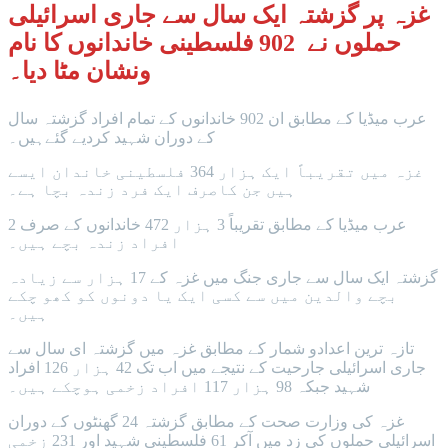
غزہ پر گزشتہ ایک سال سے جاری اسرائیلی
حملوں نے 902 فلسطینی خاندانوں کا نام
ونشان مٹا دیا۔
عرب میڈیا کے مطابق ان 902 خاندانوں کے تمام افراد گزشتہ سال
کے دوران شہید کردیے گئےہیں۔
غزہ میں تقریباً ایک ہزار 364 فلسطینی خاندان ایسے
ہیں جن کاصرف ایک فرد زندہ بچا ہے۔
عرب میڈیا کے مطابق تقریباً 3 ہزار 472 خاندانوں کے صرف 2
افراد زندہ بچے ہیں۔
گزشتہ ایک سال سے جاری جنگ میں غزہ کے 17 ہزار سے زیادہ
بچے والدین میں سے کسی ایک یا دونوں کو کھو چکے
ہیں۔
تازہ ترین اعدادو شمار کے مطابق غزہ میں گزشتہ ای سال سے
جاری اسرائیلی جارحیت کے نتیجے میں اب تک 42 ہزار 126 افراد
شہید جبکہ 98 ہزار 117 افراد زخمی ہوچکے ہیں۔
غزہ کی وزارت صحت کے مطابق گزشتہ 24 گھنٹوں کے دوران
اسرائیلی حملوں کی زد میں آکر 61 فلسطینی شہید اور 231 زخمی