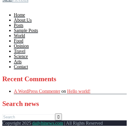
Home
About Us
Posts
Sample Posts
World
Food
Opinion
Travel
Science
Arts
Contact
Recent Comments
A WordPress Commenter
on
Hello world!
Search news
Copyright 2025
dailyhinews.com
| All Rights Reserved