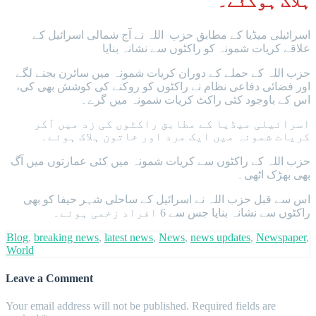
ہلاک ہوگئے۔
اسرائیلی میڈیا کے مطابق حزب اللہ نے آج شمالی اسرائیل کے
علاقے کریات شمونہ کو راکٹوں سے نشانہ بنایا
حزب اللہ کے حملے کے دوران کریات شمونہ میں سائرن بجنے لگے
اور فضائی دفاعی نظام نے راکٹوں کو روکنے کی کوشش بھی کی،
اس کے باوجود کئی راکٹ کریات شمونہ میں گرے۔
اسرائیلی میڈیا کے مطابق راکٹوں کی زد میں آکر
کریات شمونہ میں ایک مرد اور خاتون ہلاک ہوئے۔
حزب اللہ کے راکٹوں سے کریات شمونہ میں کئی عمارتوں میں آگ
بھی بھڑک اٹھی۔
اس سے قبل حزب اللہ نے اسرائیل کے ساحلی شہر حیفا کو بھی
راکٹوں سے نشانہ بنایا جس سے 6 افراد زخمی ہوئے۔
Blog
,
breaking news
,
latest news
,
News
,
news updates
,
Newspaper
,
World
Leave a Comment
Your email address will not be published.
Required fields are