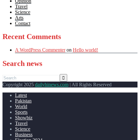
Opinion
Travel
Science
Arts
Contact
Recent Comments
A WordPress Commenter
on
Hello world!
Search news
Copyright 2025
dailyhinews.com
| All Rights Reserved
Latest
Pakistan
World
Sports
Showbiz
Travel
Science
Business