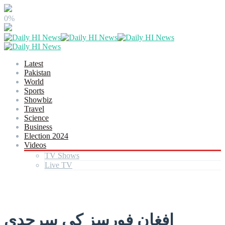
0%
Latest
Pakistan
World
Sports
Showbiz
Travel
Science
Business
Election 2024
Videos
TV Shows
Live TV
افغان فورسز کی سرحدی