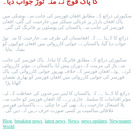
کا پاک فوج نے منہ توڑ جواب دیا۔
سکیورٹی ذرائع کے مطابق افغان فورسز کی جانب سے نوشکی میں
پاک افغان بارڈر پر غزنالی سیکٹر میں جارحیت کی گئی، افغان
فورسز کی جانب سے پاکستان کی پوسٹوں پر فائرنگ کی گئی۔
ذرائع کا کہنا ہے کہ افغانستان کی طرف سے جارحیت کا منہ توڑ
جواب دیا گیا، پاکستان نے جوابی کارروائی میں افغان چوکیوں کو
نشانہ بنایا۔
سکیورٹی ذرائع کے مطابق فائرنگ کا تبادلہ پاک فورسز کی جانب
سے باڑ کی مرمت کے دوران پیش آیا، پاکستان نے مؤثر کارروائی
کرتے ہوئے افغان فورسز کے خلاف بھرپور جوابی کارروائی کی، پاک
فورسز کی جوابی کارروائی میں افغان فورسز کو بھاری نقصان
اٹھانا پڑا۔
ذرائع کا کہنا ہے کہ پاکستان کا اپنی سرحدوں کی حفاظت کے لیے
مؤثر اقدامات کا سلسلہ جاری رہے گا، افغان فورسز کو جانب سے
بِلا اشتعال جارحیت پہلے بھی کی جا چکی ہے، پاکستانی فورسز
علاقائی سالمیت پر کسی صورت حرف نہیں آنے دیں گی۔
Blog
,
breaking news
,
latest news
,
News
,
news updates
,
Newspaper
,
World