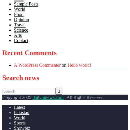
Sample Posts
World
Food
Opinion
Travel
Science
Arts
Contact
Recent Comments
A WordPress Commenter
on
Hello world!
Search news
Copyright 2025
dailyhinews.com
| All Rights Reserved
Latest
Pakistan
World
Sports
Showbiz