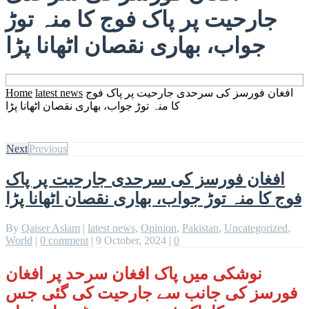
جارحیت پر پاک فوج کا منہ توڑ
جواب، بھاری نقصان اٹھانا پڑا
افغان فورسز کی سرحدی جارحیت پر پاک فوج
latest news
Home
کا منہ توڑ جواب، بھاری نقصان اٹھانا پڑا
Next
Previous
افغان فورسز کی سرحدی جارحیت پر پاک
فوج کا منہ توڑ جواب، بھاری نقصان اٹھانا پڑا
By
Qaiser Aslam
|
latest news
,
Opinion
,
Pakistan
,
Uncategorized
,
World
|
0 comment
|
9 October, 2024
|
0
نوشکی میں پاک افغان سرحد پر افغان
فورسز کی جانب سے جارحیت کی گئی جس