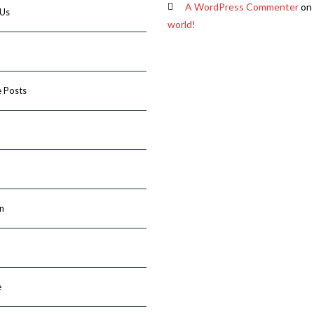
A WordPress Commenter
on
 Us
world!
 Posts
n
e