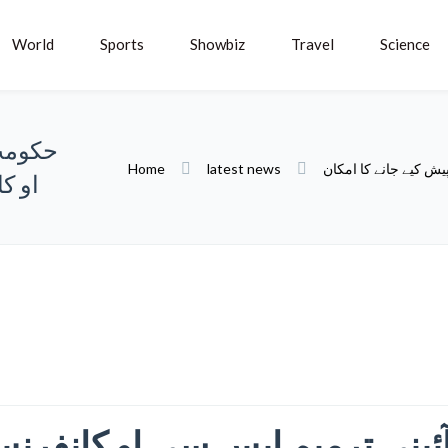
World
Sports
Showbiz
Travel
Science
حکومت
ش کیے جانے کا امکان
latest news
Home
او ک
نی ترمیم ایس سی او کانفرنس ک