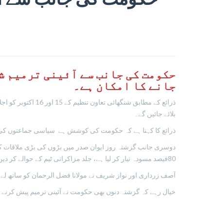
حکومت کی جانب سے آئینی ترمیم شن
جانے کا امکان ہے۔
ذرائع کے مطابق ش
بلائے جائیں گے۔
ذرائع کا کہنا ہے کہ حکومت کی کوشش ہے سیاسی جماعتوں کی بھرپو
دوسری جانب گزشتہ روز ایوان صدر میں بڑوں کی بڑی ملاقات کی ان
80فیصد مسودہ تیار کر لیا ہے، جلد مزاکراتی ٹیم کے حوالے کر دیں گے۔
آصف زرداری اور نواز شریف نے مولانا فضل الرحمان کو ساتھ لے 
خیال رہے کہ گزشتہ دنوں بھی حکومت نے آئینی ترمیم پیش کرنے 