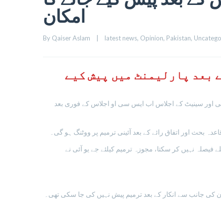
امکان
By 
Qaiser Aslam
|
latest news
, 
Opinion
, 
Pakistan
, 
Uncatego
ے بعد پارلیمنٹ میں پیش کیے
 نے بتایاکہ قومی اسمبلی اور سینیٹ کے اجلاس اب ایس سی او اجلاس کے فوری بعد
ہ بحث اور اتفاق رائے کے بعد آئینی ترمیم پر ووٹنگ ہو گی۔
 فیصلہ نہیں کر سکتا، مجوزہ ترمیم کیلئے جے یو آئی نے
ان کی جانب سے انکار کے بعد ترمیم پیش نہیں کی جا سکی تھی۔