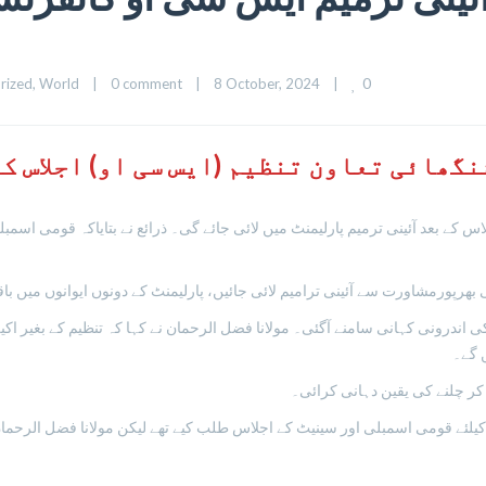
0
rized
, 
World
|
0 comment
|
8 October, 2024    
|
گھائی تعاون تنظیم (ایس سی او) اجلاس ک
نگھائی تعاون تنظیم کے 15 اور 16 اکتوبر کو اجلاس کے بعد آئینی ترمیم پارلیمنٹ میں لائی جائے گی۔ ذرائع
رمشاورت سے آئینی ترامیم لائی جائیں، پارلیمنٹ کے دونوں ایوانوں میں باقاعد
درونی کہانی سامنے آگئی۔ مولانا فضل الرحمان نے کہا کہ تنظیم کے بغیر اکیلے
کر چلنے کی یقین دہانی کرائی۔
کیلئے قومی اسمبلی اور سینیٹ کے اجلاس طلب کیے تھے لیکن مولانا فضل الرحم