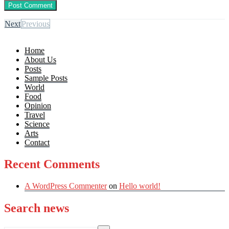
Next
Previous
Home
About Us
Posts
Sample Posts
World
Food
Opinion
Travel
Science
Arts
Contact
Recent Comments
A WordPress Commenter
on
Hello world!
Search news