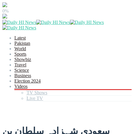
0%
Latest
Pakistan
World
Sports
Showbiz
Travel
Science
Business
Election 2024
Videos
TV Shows
Live TV
سعودی شہزادہ سلطان بن