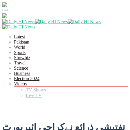
0%
Latest
Pakistan
World
Sports
Showbiz
Travel
Science
Business
Election 2024
Videos
TV Shows
Live TV
تفتیشی ذرائع نےکراچی ائیرپورٹ