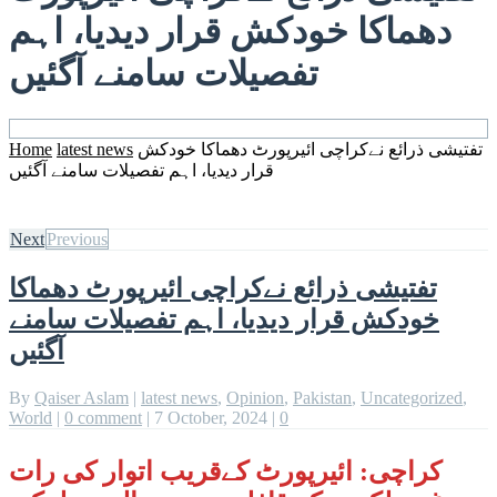
دھماکا خودکش قرار دیدیا، اہم
تفصیلات سامنے آگئیں
تفتیشی ذرائع نےکراچی ائیرپورٹ دھماکا خودکش
latest news
Home
قرار دیدیا، اہم تفصیلات سامنے آگئیں
Next
Previous
تفتیشی ذرائع نےکراچی ائیرپورٹ دھماکا
خودکش قرار دیدیا، اہم تفصیلات سامنے
آگئیں
By
Qaiser Aslam
|
latest news
,
Opinion
,
Pakistan
,
Uncategorized
,
World
|
0 comment
|
7 October, 2024
|
0
کراچی: ائیرپورٹ کےقریب اتوار کی رات