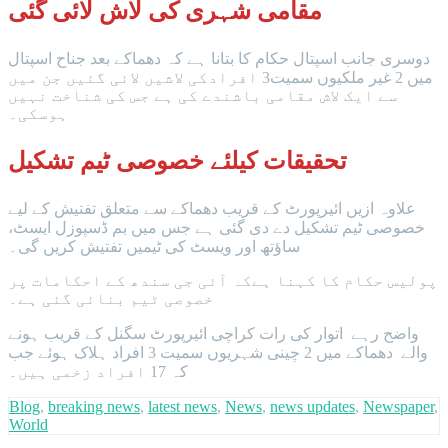
مقامی شہری کی لاش لائی گئی
دوسری جانب اسپتال حکام کا بتانا ہے کہ دھماکے بعد جناح اسپتال
میں 2 غیر ملکیوں سمیت3 افرادکی لاشیں لائی گئیں جن میں
سے ایک لاش مقامی باشندے کی ہے جس کی شناخت نہیں
ہوسکی۔
تحقیقات کیلئے خصوصی ٹیم تشکیل
علاوہ ازیں ائیرپورٹ کے قریب دھماکے سے متعلق تفتیش کے لیے
خصوصی ٹیم تشکیل دے دی گئی ہے جس میں بم ڈسپوزل ایسٹ،
ساؤتھ اور ویسٹ کی ٹیمیں تفتیش کریں گی۔
پولیس حکام کا کہنا ہےکہ آئی جی سندھ کے احکامات پر
خصوصی ٹیم بنائی گئی ہے۔
واضح رہے اتوار کی رات کراچی ائیرپورٹ سگنل کے قریب ہونے
والے دھماکے میں 2 چینی شہریوں سمیت 3 افراد ہلاک ہوئے جب
کہ 17 افراد زخمی ہیں۔
Blog
,
breaking news
,
latest news
,
News
,
news updates
,
Newspaper
,
World