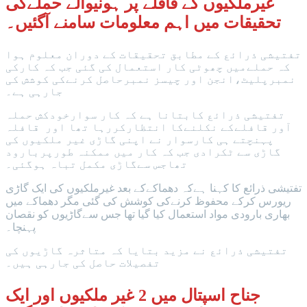
غیرملکیوں کے قافلے پر ہونیوالے حملےکی
تحقیقات میں اہم معلومات سامنے آگئیں۔
تفتیشی ذرائع کے مطابق تحقیقات کے دوران معلوم ہوا
کہ حملےمیں چھوٹی کار استعمال کی گئی جب کہ کارکی
نمبرپلیٹ،انجن اور چیسز نمبرحاصل کرنےکی کوشش کی
جارہی ہے۔
تفتیشی ذرائع کابتانا ہے کہ کار سوارخودکش حملہ
آور قافلےکے نکلنےکا انتظارکررہا تھا اور قافلہ
پہنچتے ہی کارسوار نے اپنی گاڑی غیر ملکیوں کی
گاڑی سے ٹکرادی جب کہ کار میں ممکنہ طورپربارود
تھاجس سےگاڑی مکمل تباہ ہوگئی۔
تفتیشی ذرائع کا کہنا ہےکہ دھماکےکے بعد غیرملکیوں کی ایک گاڑی
ریورس کرکے محفوظ کرنےکی کوشش کی گئی مگر دھماکے میں
بھاری بارودی مواد استعمال کیا گیا تھا جس سےگاڑیوں کو نقصان
پہنچا۔
تفتیشی ذرائع نے مزید بتایا کہ متاثرہ گاڑیوں کی
تفصیلات حاصل کی جارہی ہیں۔
جناح اسپتال میں 2 غیر ملکیوں اور ایک