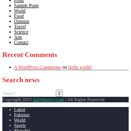
Posts
Sample Posts
World
Food
Opinion
Travel
Science
Arts
Contact
Recent Comments
A WordPress Commenter
on
Hello world!
Search news
Copyright 2025
dailyhinews.com
| All Rights Reserved
Latest
Pakistan
World
Sports
Showbiz