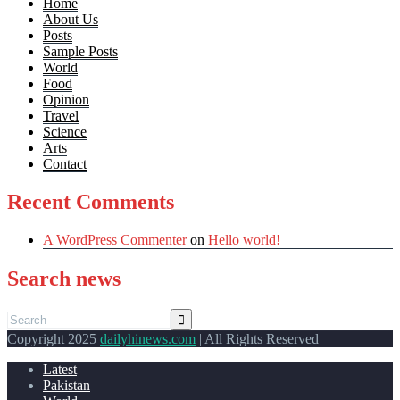
Home
About Us
Posts
Sample Posts
World
Food
Opinion
Travel
Science
Arts
Contact
Recent Comments
A WordPress Commenter
on
Hello world!
Search news
Copyright 2025
dailyhinews.com
| All Rights Reserved
Latest
Pakistan