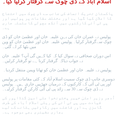
اسلام آباد کے ڈی چوک سے گرفتار کرلیا گیا۔
پاکستان تحریک انصاف کی جانب سے ڈی چوک میں احتجاج
کا اعلان کیا گیا ہے اور مختلف مقامات پر پولیس اور
پی ٹی آئی کارکنوں میں آنکھ مچولی کا سلسلہ جاری
ہے۔
پولیس نے عمران خان کی بہن علیمہ خان اور عظمیٰ خان کو ڈی
چوک سےگرفتار کرلیا۔ پولیس علیمہ خان اور عظمیٰ خان کو وین
میں بٹھا کر لے گئی۔
اس دوران صحافی نے سوال کیا کہ کیا کہیں گی آپ؟ علیمہ خان
نے جواب دیاکہ گرفتار کرنا ہے تو گرفتار کرلیں۔
پولیس نے علیمہ خان اور عظمیٰ خان کو تھانا ویمن منتقل کردیا۔
دوسری جانب ڈی چوک سمیت اسلام آباد کے کئی مقامات پر پولیس
اور پی ٹی آئی کے کارکنوں کے درمیان جھڑپیں جاری ہیں۔ پولیس
نے ڈی چوک سے 30 سے زائد پی ٹی آئی کارکن گرفتار کرلیے۔
اُدھر وزیر اعلیٰ خیبر پختونخوا علی امین گنڈاپور کی
قیادت میں پی ٹی آئی کی ریلی اسلام آباد کی طرف
گامزن ہے اور قافلے میں رکاوٹیں ہٹانے کے لیے
بھاری مشینری بھی موجود ہے۔