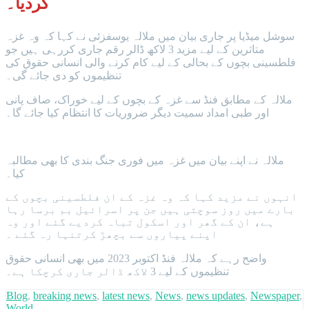
کردیا۔
سوشل میڈیا پر جاری بیان میں ملالہ یوسفزئی نے کہا کہ وہ غزہ
متاثرین کے لیے مزید 3 لاکھ ڈالر رقم جاری کررہی ہیں جو
فلطسینی بچوں کے بحالی کے لیے کام کرنے والی انسانی حقوق کی
تنظیموں کو دی جائے گی۔
ملالہ کے مطابق فنڈ سے غزہ کے بچوں کے لیے خوراک، صاف پانی
اور طبی امداد سمیت دیگر ضروریات کا انتظام کیا جائے گا۔
ملالہ نے اپنے بیان میں غزہ میں فوری جنگ بندی کا بھی مطالبہ
کیا۔
انہوں نے مزید کہا کہ وہ غزہ کے ان فلطسینی بچوں کے
بارے میں روز سوچتی ہیں جن پر اسرائیل بم برسا رہا
ہے، ان کے گھر اور اسکول تباہ کردیے گئے اور وہ
اپنے پیاروں سے بچھڑ کرتنہا رہ گئے ۔
واضح رہے کہ ملالہ فنڈ اکتوبر 2023 میں بھی انسانی حقوق
تنظیموں کے لیے 3 لاکھ ڈالر جاری کرچکا ہے۔
Blog
,
breaking news
,
latest news
,
News
,
news updates
,
Newspaper
,
World