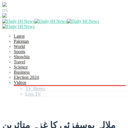
0%
Latest
Pakistan
World
Sports
Showbiz
Travel
Science
Business
Election 2024
Videos
TV Shows
Live TV
ملالہ یوسفزئی کا غزہ متاثرین