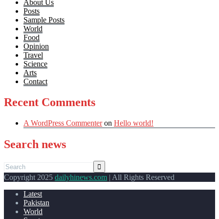
About Us
Posts
Sample Posts
World
Food
Opinion
Travel
Science
Arts
Contact
Recent Comments
A WordPress Commenter
on
Hello world!
Search news
Copyright 2025
dailyhinews.com
| All Rights Reserved
Latest
Pakistan
World