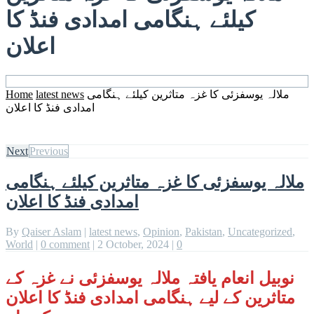
کیلئے ہنگامی امدادی فنڈ کا
اعلان
ملالہ یوسفزئی کا غزہ متاثرین کیلئے ہنگامی
latest news
Home
امدادی فنڈ کا اعلان
Next
Previous
ملالہ یوسفزئی کا غزہ متاثرین کیلئے ہنگامی
امدادی فنڈ کا اعلان
By
Qaiser Aslam
|
latest news
,
Opinion
,
Pakistan
,
Uncategorized
,
World
|
0 comment
|
2 October, 2024
|
0
نوبیل انعام یافتہ ملالہ یوسفزئی نے غزہ کے
متاثرین کے لیے ہنگامی امدادی فنڈ کا اعلان