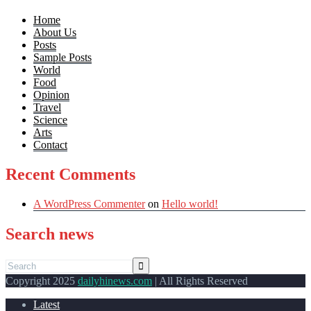
Home
About Us
Posts
Sample Posts
World
Food
Opinion
Travel
Science
Arts
Contact
Recent Comments
A WordPress Commenter
on
Hello world!
Search news
Copyright 2025
dailyhinews.com
| All Rights Reserved
Latest