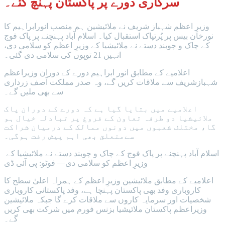
سرکاری دورے پر پاکستان پہنچ گئے۔
وزیرِ اعظم شہباز شریف نے ملائیشین ہم منصب انورابراہیم کا
نورخان بیس پر پُرتپاک استقبال کیا۔ اسلام آباد پہنچنے پر پاک فوج
کے چاک و چوبند دستے نے ملائیشیا کے وزیرِ اعظم کو سلامی دی،
انہیں 21 توپوں کی سلامی دی گئی۔
اعلامیے کے مطابق انور ابراہیم دورے کے دوران وزیراعظم
شہبازشریف سے ملاقات کریں گے، وہ صدر مملکت آصف زرداری
سے بھی ملیں گے۔
اعلامیے میں بتایا گیا ہے کہ دورے کے دوران پاک
ملائیشیا دو طرفہ تعاون کے فروغ پر تبادلہ خیال ہو
گا، مختلف شعبوں میں دونوں ممالک کے درمیان شراکت
سےمتعلق بھی اہم پیش رفت ہوگی۔
اسلام آباد پہنچنے پر پاک فوج کے چاک و چوبند دستے نے ملائیشیا کے
وزیرِ اعظم کو سلامی دی— فوٹو: پی آئی ڈی
اعلامیے کے مطابق ملائیشین وزیرِ اعظم کے ہمراہ اعلیٰ سطح کا
کاروباری وفد بھی پاکستان پہنچا ہے، وفد پاکستانی کاروباری
شخصیات اور سرمایہ کاروں سے ملاقات کرے گا جبکہ ملائیشین
وزیراعظم پاکستان ملائیشیا بزنس فورم میں شرکت بھی کریں
گے۔