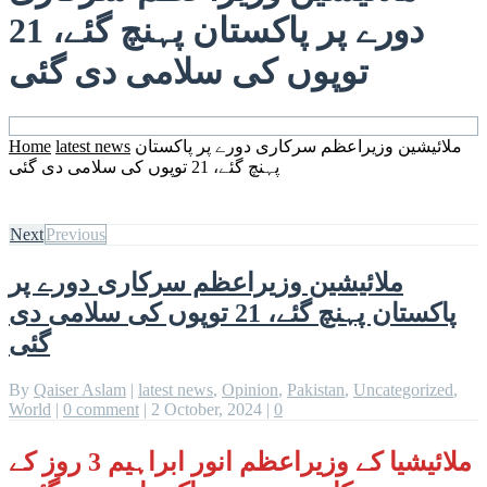
دورے پر پاکستان پہنچ گئے، 21
توپوں کی سلامی دی گئی
ملائیشین وزیراعظم سرکاری دورے پر پاکستان
latest news
Home
پہنچ گئے، 21 توپوں کی سلامی دی گئی
Next
Previous
ملائیشین وزیراعظم سرکاری دورے پر
پاکستان پہنچ گئے، 21 توپوں کی سلامی دی
گئی
By
Qaiser Aslam
|
latest news
,
Opinion
,
Pakistan
,
Uncategorized
,
World
|
0 comment
|
2 October, 2024
|
0
ملائیشیا کے وزیراعظم انور ابراہیم 3 روز کے