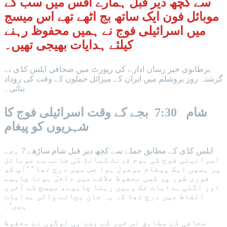
سے کچھ دیر قبل ہمارے آفس میں سب کے
موبائل فون ایک ساتھ بج اٹھے تھے اس میسج
میں اسرائیلی فوج نے ہمیں محفوظ رہنے
کیلئے ہدایات بھیجی تھیں۔
برطانوی خبر رساں ادارے کی رپورٹ میں صحافی ایلس کڈی نے
گزشتہ روز یروشلم میں ایران کے میزائل حملوں کے وقت کی روداد
بتائی۔
شام 7:30 بجے کے وقت اسرائیلی فوج کا
شہریوں کو پیغام
ایلس کڈی کے مطابق حملے سے کچھ دیر قبل شام ساڑھے 7 بجے
اسرائیلی فوج کی ہوم فرنٹ کمانڈ کی جانب سے موبائل
پر ہمیں ایک پیغام موصول ہوا جس میں درج تھا ’ ’آپ کو
فوری طور پر کسی محفوظ علاقے میں داخل ہونا چاہیے
اور اگلی ہدایات تک وہیں رہنا چاہیے، میسج کے آخری
الفاظ میں درج تھا کہ یہ جان بچانے والی ہدایات
ہیں‘۔
صحافی کے مطابق اس خبر کے بعد ہی لوگوں نے محفوظ