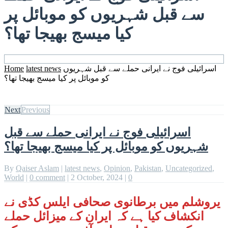
سے قبل شہریوں کو موبائل پر
کیا میسج بھیجا تھا؟
اسرائیلی فوج نے ایرانی حملے سے قبل شہریوں
latest news
Home
کو موبائل پر کیا میسج بھیجا تھا؟
Next
Previous
اسرائیلی فوج نے ایرانی حملے سے قبل
شہریوں کو موبائل پر کیا میسج بھیجا تھا؟
By
Qaiser Aslam
|
latest news
,
Opinion
,
Pakistan
,
Uncategorized
,
World
|
0 comment
|
2 October, 2024
|
0
یروشلم میں برطانوی صحافی ایلس کڈی نے
انکشاف کیا ہے کہ ایران کے میزائل حملے