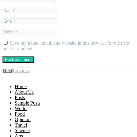
Save my name, email, and website in this browser for the next
time I comment.
Next
Previous
Home
About Us
Posts
Sample Posts
World
Food
Opinion
Travel
Science
Arts