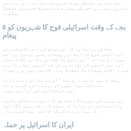
مقامات پر منتقل ہونا شروع کردیا تھا اور ہم بھی
سائرن بجتے ہی آفس کی عمارت کے محفوظ حصے میں منتقل
ہوگئے۔
8 بجے کے وقت اسرائیلی فوج کا شہریوں کو
پیغام
صحافی نے بتایا کہ اس میسج کے آدھے گھنٹے بعد
اسرائیلی فوج کا ایک اور پیغام ہمیں موصول ہوا جس
میں درج تھا کہ’ اسرائیل کا فضائی دفاعی نظام حملہ
آور میزائلوں کی نشاندہی کر کے انہیں روک رہا ہے،
شہری اگلے پیغام تک محفوظ پناہ گاہوں میں ہی رہیں‘۔
پیغام میں مزید درج تھا ’ آپ کو سنائی دینے والے
دھماکے میزائلوں کو روکنے اور گرنے والے
پروجیکٹائلز کی آوازیں ہیں۔‘
بی بی سی کی رپورٹ کے مطابق تل ابیب سے تعلق رکھنے
والے صحافی نے بتایا کہ حملے کے وقت ہمیں لگا تھا
کہ ہماری زندگی کا خاتمہ بہت قریب ہے‘۔
ایران کا اسرائیل پر حملہ