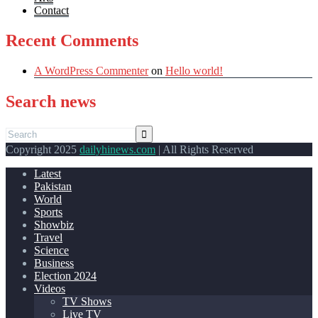
Contact
Recent Comments
A WordPress Commenter
on
Hello world!
Search news
Copyright 2025
dailyhinews.com
| All Rights Reserved
Latest
Pakistan
World
Sports
Showbiz
Travel
Science
Business
Election 2024
Videos
TV Shows
Live TV