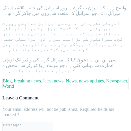
واضح رہے کہ ایران نے گزشتہ روز اسرائیل کی جانب 400 بیلسٹک
میزائل داغے جو اسرائیل کے متعدد شہروں میں جاکر گرے تھے۔
امریکی نشریاتی ادارے سی این این نے اپنی رپورٹ
میں بتایا ہے کہ گزشتہ روز ہونے والے ایرانی
میزائل حملوں کے بعد سامنے آنے والی ویڈیوز میں
کچھ میزائلوں کو تل ابیب میں واقع اسرائیلی خفیہ
ایجنسی موساد کے ہیڈکوارٹر سے ایک کلومیٹر سے بھی
کم فاصلے پر گرتے دیکھا جاسکتا ہے۔
سی این این نے دعویٰ کیا کہ میزائل گرنے کی ویڈیو ایک اونچی
عمارت سے بنائی گئی ہے جو موساد ہیڈکوارٹر سے محض 3
کلومیٹر کے فاصلے پر واقع ہے۔
Blog
,
breaking news
,
latest news
,
News
,
news updates
,
Newspaper
,
World
Leave a Comment
Your email address will not be published.
Required fields are
marked
*