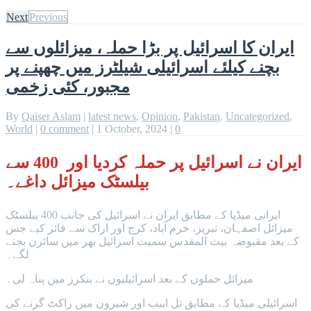
Next
Previous
ایران کا اسرائیل پر بڑا حملہ، میزائلوں سے
بچنے کیلئے اسرائیلی شیلٹرز میں چھپنے پر
مجبور، کئی زخمی
By
Qaiser Aslam
|
latest news
,
Opinion
,
Pakistan
,
Uncategorized
,
World
|
0 comment
|
1 October, 2024
|
0
ایران نے اسرائیل پر حملہ کردیا اور 400 سے
بیلسٹک میزائل داغے۔
ایرانی میڈیا کے مطابق ایران نے اسرائیل کی جانب 400 بیلسٹک
میزائل اصفہان، تبریز، خرم آباد، کرج اور اراک سے فائر کیے جس
کے بعد مقبوضہ بیت المقدس سمیت اسرائیل بھر میں سائرن بجنے
لگے۔
میزائل حملوں کے بعد اسرائیلیوں نے بنکرز میں پناہ لی۔
اسرائیلی میڈیا کے مطابق تل ابیب اور شیرون میں راکٹ گرنے کی