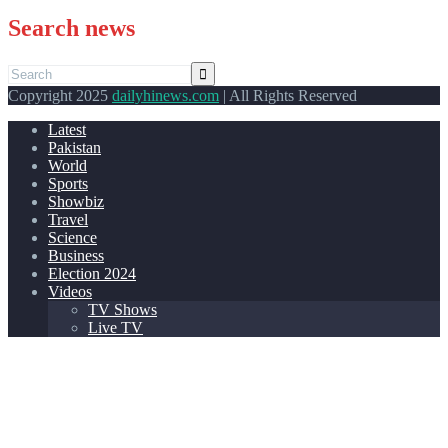
Search news
Copyright 2025
dailyhinews.com
| All Rights Reserved
Latest
Pakistan
World
Sports
Showbiz
Travel
Science
Business
Election 2024
Videos
TV Shows
Live TV