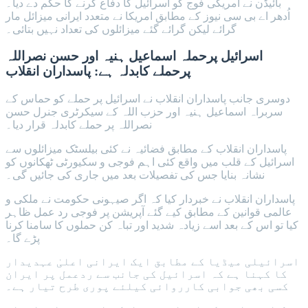
بائیڈن نے امریکی فوج کو اسرائیل کا دفاع کرنے کا حکم دے دیا۔
اُدھر اے بی سی نیوز کے مطابق امریکا نے متعدد ایرانی میزائل مار
گرائے لیکن گرائے گئے میزائلوں کی تعداد نہیں بتائی۔
اسرائیل پرحملہ اسماعیل ہنیہ اور حسن نصراللہ
پرحملے کابدلہ ہے: پاسداران انقلاب
دوسری جانب پاسداران انقلاب نے اسرائیل پر حملے کو حماس کے
سربراہ اسماعیل ہنیہ اور حزب اللہ کے سیکرٹری جنرل حسن
نصراللہ پر حملے کابدلہ قرار دیا۔
پاسداران انقلاب کے مطابق فضائیہ نے کئی بیلسٹک میزائلوں سے
اسرائیل کے قلب میں واقع کئی اہم فوجی و سکیورٹی ٹھکانوں کو
نشانہ بنایا جس کی تفصیلات بعد میں جاری کی جائيں گی۔
پاسداران انقلاب نے خبردار کیا کہ اگر صیہونی حکومت نے ملکی و
عالمی قوانین کے مطابق کیے گئے آپریشن پر فوجی رد عمل ظاہر
کیا تو اس کے بعد اسے زيادہ شدید اور تباہ کن حملوں کا سامنا کرنا
پڑے گا۔
اسرائیلی میڈیا کے مطابق ایک ایرانی اعلیٰ عہدیدار
کا کہنا ہے کہ اسرائیل کی جانب سے ردعمل پر ایران
کسی بھی جوابی کارروائی کیلئے پوری طرح تیار ہے۔