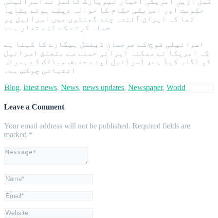
قبل ازیں امریکی اخبار نیویارک ٹائمز نے اسرائیلی
حکومت اور امریکی حکام کا حوالہ دیتے ہوئے بتایا
تھا کہ ایران آئندہ چند گھنٹوں میں اسرائیل پر
حملہ کرنے کے لیے تیار ہے۔
اسرائیلی فوج کے ترجمان ڈینئل ہیگارے کا کہنا ہے
کہ امریکا نے ممکنہ ایرانی حملے سے متعلق اسرائیل
کو آگاہ کیا ہے، اسرائیل اپنے حلیف ممالک کے ہمراہ
انتہائی چوکس ہے۔
Blog
,
latest news
,
News
,
news updates
,
Newspaper
,
World
Leave a Comment
Your email address will not be published.
Required fields are
marked
*