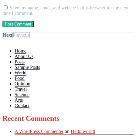
Save my name, email, and website in this browser for the next
time I comment.
Next
Previous
Home
About Us
Posts
Sample Posts
World
Food
Opinion
Travel
Science
Arts
Contact
Recent Comments
A WordPress Commenter
on
Hello world!