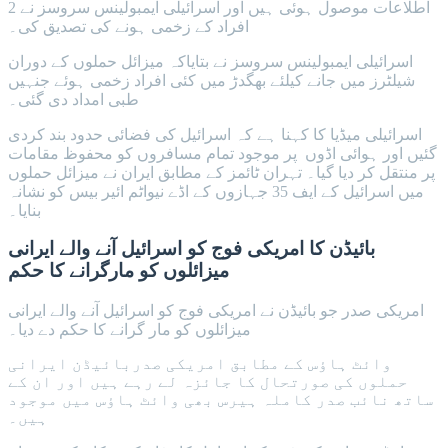
اطلاعات موصول ہوئی ہیں اور اسرائیلی ایمبولینس سروسز نے 2
افراد کے زخمی ہونے کی تصدیق کی۔
اسرائیلی ایمبولینس سروسز نے بتایاکہ میزائل حملوں کے دوران
شیلٹرز میں جانے کیلئے بھگدڑ میں کئی افراد زخمی ہوئے جنہیں
طبی امداد دی گئی۔
اسرائیلی میڈیا کا کہنا ہے کہ اسرائیل کی فضائی حدود بند کردی
گئیں اور ہوائی اڈوں پر موجود تمام مسافروں کو محفوظ مقامات
پر منتقل کر دیا گیا۔ تہران ٹائمز کے مطابق ایران نے میزائل حملوں
میں اسرائیل کے ایف 35 جہازوں کے اڈے نیواٹم ائیر بیس کو نشانہ
بنایا۔
بائیڈن کا امریکی فوج کو اسرائیل آنے والے ایرانی
میزائلوں کو مارگرانے کا حکم
امریکی صدر جو بائیڈن نے امریکی فوج کو اسرائیل آنے والے ایرانی
میزائلوں کو مار گرانے کا حکم دے دیا۔
وائٹ ہاؤس کے مطابق امریکی صدربائیڈن ایرانی
حملوں کی صورتحال کا جائزہ لے رہے ہیں اور ان کے
ساتھ نائب صدر کاملہ ہیرس بھی وائٹ ہاؤس میں موجود
ہیں۔