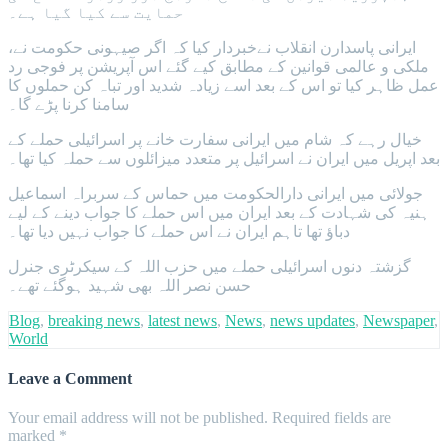
حمایت سے کیا گيا ہے۔
ایرانی پاسدارن انقلاب نےخبردار کیا کہ اگر صیہونی حکومت نے،
ملکی و عالمی قوانین کے مطابق کیے گئے اس آپریشن پر فوجی رد
عمل ظاہر کیا تو اس کے بعد اسے زيادہ شدید اور تباہ کن حملوں کا
سامنا کرنا پڑے گا۔
خیال رہے کہ شام میں ایرانی سفارت خانے پر اسرائیلی حملے کے
بعد اپریل میں ایران نے اسرائیل پر متعدد میزائلوں سے حملہ کیا تھا۔
جولائی میں ایرانی دارالحکومت میں حماس کے سربراہ اسماعیل
ہنیہ کی شہادت کے بعد ایران میں اس حملے کا جواب دینے کے لیے
دباؤ تھا تاہم ایران نے اس حملے کا جواب نہیں دیا تھا۔
گزشتہ دنوں اسرائیلی حملے میں حزب اللہ کے سیکرٹری جنرل
حسن نصر اللہ بھی شہید ہوگئے تھے۔
Blog
,
breaking news
,
latest news
,
News
,
news updates
,
Newspaper
,
World
Leave a Comment
Your email address will not be published.
Required fields are
marked
*