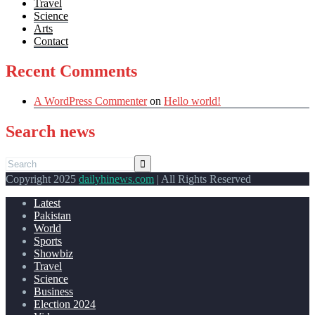
Travel
Science
Arts
Contact
Recent Comments
A WordPress Commenter
on
Hello world!
Search news
Copyright 2025
dailyhinews.com
| All Rights Reserved
Latest
Pakistan
World
Sports
Showbiz
Travel
Science
Business
Election 2024