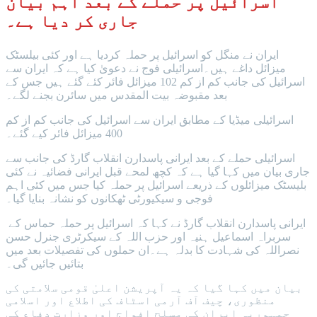
اسرائیل پر حملے کے بعد اہم بیان
جاری کر دیا ہے۔
ایران نے منگل کو اسرائیل پر حملہ کردیا ہے اور کئی بیلسٹک
میزائل داغے ہیں۔اسرائیلی فوج نے دعویٰ کیا ہے کہ ایران سے
اسرائیل کی جانب کم از کم 102 میزائل فائر کئے گئے ہیں جس کے
بعد مقبوضہ بیت المقدس میں سائرن بجنے لگے۔
اسرائیلی میڈیا کے مطابق ایران سے اسرائیل کی جانب کم از کم
400 میزائل فائر کیے گئے۔
اسرائیلی حملے کے بعد ایرانی پاسدارن انقلاب گارڈ کی جانب سے
جاری بیان میں کہا گیا ہے کہ کچھ لمحے قبل ایرانی فضائیہ نے کئی
بلیسٹک میزائلوں کے ذریعے اسرائیل پر حملہ کیا جس میں کئی اہم
فوجی و سیکیورٹی ٹھکانوں کو نشانہ بنایا گیا۔
ایرانی پاسدارن انقلاب گارڈ نے کہا کہ اسرائیل پر حملہ حماس کے
سربراہ اسماعیل ہنیہ اور حزب اللہ کے سیکرٹری جنرل حسن
نصراللہ کی شہادت کا بدلہ ہے۔ان حملوں کی تفصیلات بعد میں
بتائیں جائیں گی۔
بیان میں کہا گیا کہ یہ آپریشن اعلیٰ قومی سلامتی کی
منظوری، چیف آف آرمی اسٹاف کی اطلاع اور اسلامی
جمہوریہ ایران کی مسلح افواج اور وزارت دفاع کی