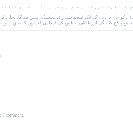
ں یہ بھی شامل ہے کہ وفاق اور صوبوں کے درمیان نیا نیش
انائی کو جی ڈی پی کے ایک فیصد سے زائد سبسڈی نہیں دے گا، بجلی 
امع پیکج لائے گی اور غذائی اجناس کی امدادی قیمتوں کا تعین نہیں ک
*
me I comment.