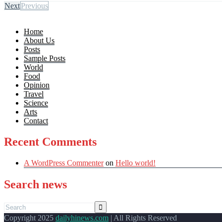
Next
Previous
Home
About Us
Posts
Sample Posts
World
Food
Opinion
Travel
Science
Arts
Contact
Recent Comments
A WordPress Commenter
on
Hello world!
Search news
Copyright 2025
dailyhinews.com
| All Rights Reserved