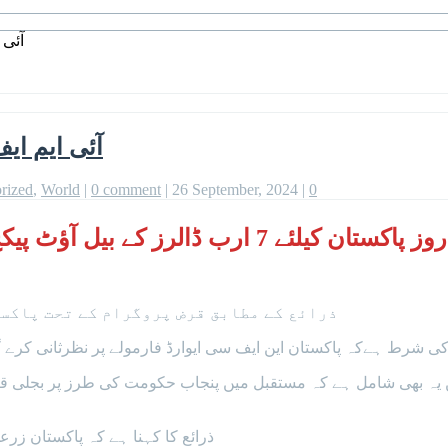
آئی 
آئی ایم ای
rized
,
World
|
0 comment
|
26 September, 2024
|
0
عالمی مالیاتی فنڈ (آئی ایم ایف) نے گزشتہ روز 
ذرائع کے مطابق قرض پروگرام کے تحت پاکست
ف کی شرط ہےکہ پاکستان این ایف سی ایوارڈ فارمولے پر نظرثانی کرے گ
ہ بھی شامل ہے کہ مستقبل میں پنجاب حکومت کی طرز پر بجلی قیمتوں 
ذرائع کا کہنا ہے کہ پاکستان زرع