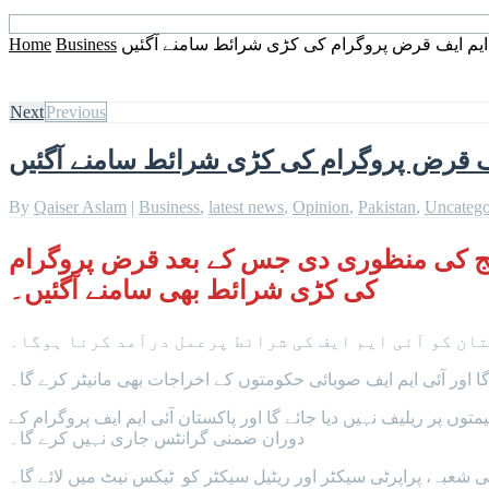
ایم ایف قرض پروگرام کی کڑی شرائط سامنے آگئیں
Business
Home
Next
Previous
ف قرض پروگرام کی کڑی شرائط سامنے آگئیں
By
Qaiser Aslam
|
Business
,
latest news
,
Opinion
,
Pakistan
,
Uncatego
پاکستان کیلئے 7 ارب ڈالرز کے بیل آؤٹ پیکج کی منظوری دی جس کے بعد قرض پروگرام
کی کڑی شرائط بھی سامنے آگئیں۔
ان کو آئی ایم ایف کی شرائط پرعمل درآمد کرنا ہوگا۔
ا اور آئی ایم ایف صوبائی حکومتوں کے اخراجات بھی مانیٹر کرے گا۔
پر ریلیف نہیں دیا جائے گا اور پاکستان آئی ایم ایف پروگرام کے
دوران ضمنی گرانٹس جاری نہیں کرے گا۔
ی شعبہ، پراپرٹی سیکٹر اور ریٹیل سیکٹر کو ٹیکس نیٹ میں لائے گا۔