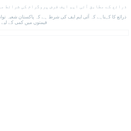
ذرائع کے مطابق آئی ایم ایف قرض پروگرام کی شرائط می
ذرائع کا کہناہے کہ آئی ایم ایف کی شرط ہے کہ پاکستان شعبہ تو
قیمتوں میں کمی کے لیے ج