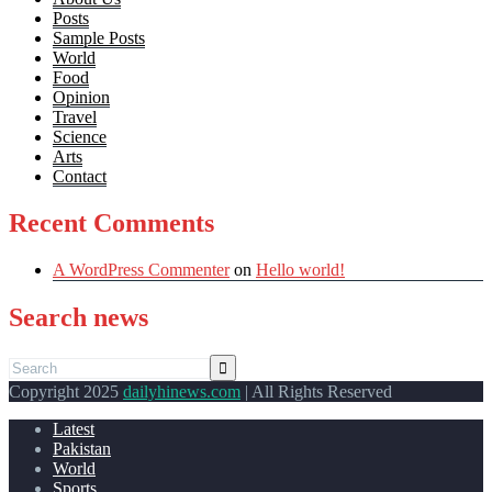
Posts
Sample Posts
World
Food
Opinion
Travel
Science
Arts
Contact
Recent Comments
A WordPress Commenter
on
Hello world!
Search news
Copyright 2025
dailyhinews.com
| All Rights Reserved
Latest
Pakistan
World
Sports