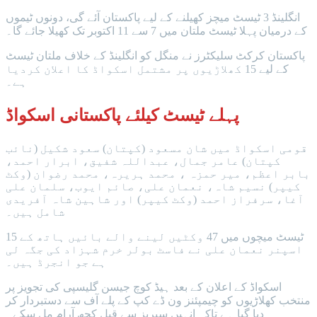
انگلینڈ 3 ٹیسٹ میچز کھیلنے کے لیے پاکستان آئے گی، دونوں ٹیموں
کے درمیان پہلا ٹیسٹ ملتان میں 7 سے 11 اکتوبر تک کھیلا جائے گا۔
پاکستان کرکٹ سلیکٹرز نے منگل کو انگلینڈ کے خلاف ملتان ٹیسٹ
کے لیے 15 کھلاڑیوں پر مشتمل اسکواڈ کا اعلان کردیا
ہے۔
پہلے ٹیسٹ کیلئے پاکستانی اسکواڈ
قومی اسکواڈ میں شان مسعود (کپتان) سعود شکیل (نائب
کپتان) عامر جمال، عبداللہ شفیق، ابرار احمد،
بابر اعظم، میر حمزہ ، محمد ہریرہ، محمد رضوان (وکٹ
کیپر) نسیم شاہ، نعمان علی، صائم ایوب، سلمان علی
آغا، سرفراز احمد (وکٹ کیپر) اور شاہین شاہ آفریدی
شامل ہیں۔
15 ٹیسٹ میچوں میں 47 وکٹیں لینے والے بائیں ہاتھ کے
اسپنر نعمان علی نے فاسٹ بولر خرم شہزاد کی جگہ لی
ہے جو انجرڈ ہیں۔
اسکواڈ کے اعلان کے بعد ہیڈ کوچ جیسن گلیسپی کی تجویز پر
منتخب کھلاڑیوں کو چیمپئنز ون ڈے کپ کے پلے آف سے دستبردار کر
دیا گیا ہے تاکہ انہیں سیریز سے قبل کچھ آرام مل سکے۔