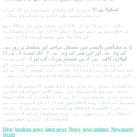
اسکواڈ پیر 30 ستمبر کو ملتان میں جمع ہو گا جہاں
تربیتی کیمپ یکم اکتوبر سے شروع ہوگا۔
علاوہ ازیں کامران غلام اور محمد علی جو بنگلا دیش
کےخلاف سیریز میں ٹیسٹ اسکواڈ کا حصہ تھے سلیکٹرز
کی پلاننگ میں مضبوطی سے قائم ہیں۔
تاہم سلیکشن پالیسی میں مستقل مزاجی اور تسلسل پر زور دینے
کی وجہ سے اور اس یقین کی وجہ سے کہ ایک ٹیسٹ کے لیے 15
کھلاڑی کافی ہیں، انہیں چیمپئنز ون ڈے کپ اور 3 اکتوبر سے
شروع ہونے والے پریذیڈنٹ کپ میں اپنی ٹیموں کی
نمائندگی جاری رکھنے کا مشورہ اور حوصلہ افزائی کی
گئی ہے تاکہ وہ مسابقتی کرکٹ کے ذریعے تیار رہیں ۔
پاکستان مینز ریڈ بال ہیڈ کوچ جیسن گلیسپی کا کہنا
ہے کہ مصروف ڈومیسٹک اور بین الاقوامی کرکٹ شیڈول
کے ساتھ یہ سمجھ میں آتا ہے کہ انگلینڈ کے خلاف ٹیسٹ
سیریز سے قبل اپنے کھلاڑیوں کو آرام کی ضرورت ہے۔ ہم
یہاں انگلینڈ کے خلاف پاکستان میں سیریز کا بے حد
انتظار کر رہے ہیں ۔ ہم اپنے جوشیلے فینز کے سامنے
کھیلنے کے لیے پرجوش ہیں۔
Blog
,
breaking news
,
latest news
,
News
,
news updates
,
Newspaper
,
World