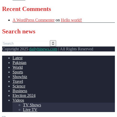
Recent Comments
A WordPress Commenter
on
Hello world!
Search news
Copyright 2025
dailyhinews.com
| All Rights Reserved
Latest
Pakistan
World
Sports
Showbiz
Travel
Science
Business
Election 2024
Videos
TV Shows
Live TV