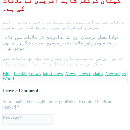
کپتان کرکٹر شاہد آفریدی نے ملاقات
کی ہے۔
ملاقات جے یو آئی سندھ کے سیکرٹری جنرل علامہ راشد
سومرو کی کراچی میں رہائش گاہ پر ہوئی۔
مولانا فضل الرحمان اور شاہد آفریدی کی ملاقات میں علامہ
راشد سومرو اور علامہ ناصر سومرو سمیت دیگر رہنما بھی
موجود تھے۔
جے یوآئی کی جانب سے جاری بیان کے مطابق ملاقات میں
ملکی سیاسی صورت حال پر تبادلہ خیال ہوا۔
Blog
,
breaking news
,
latest news
,
News
,
news updates
,
Newspaper
,
World
Leave a Comment
Your email address will not be published.
Required fields are
marked
*