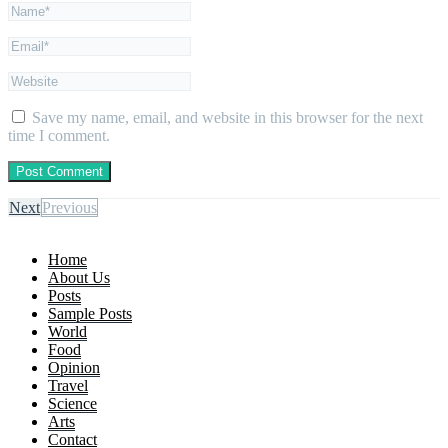
Save my name, email, and website in this browser for the next
time I comment.
Next
Previous
Home
About Us
Posts
Sample Posts
World
Food
Opinion
Travel
Science
Arts
Contact