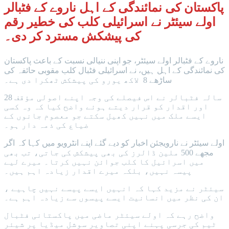
پاکستان کی نمائندگی کے اہل ناروے کے فٹبالر
اولے سیئٹر نے اسرائیلی کلب کی خطیر رقم
کی پیشکش مسترد کر دی۔
ناروے کے فٹبالر اولے سیئٹر، جو اپنی ننیالی نسبت کے باعث پاکستان
کی نمائندگی کے اہل ہیں، نے اسرائیلی فٹبال کلب مقوبی حائفہ کی
ساڑھے 8 لاکھ یورو کی پیشکش ٹھکرا دی ہے۔
28 سالہ فٹبالر نے اس فیصلے کی وجہ اپنے اصولی مؤقف
اور اقدار کو قرار دیتے ہوئے واضح کیا کہ وہ کسی
ایسے ملک میں نہیں کھیل سکتے جو معصوم جانوں کے
ضیاع کی ذمہ دار ہو۔
اولے سیئٹر نے نارویجئن اخبار کو دیے گئے اپنے انٹرویو میں کہا کہ اگر
مجھے 500 ملین ڈالرز کی بھی پیشکش کی جاتی، تب بھی
میں اسرائیل کا کلب جوائن نہیں کرتا۔ میرے لیے
پیسہ نہیں، بلکہ میرے اقدار زیادہ اہم ہیں۔
سیئٹر نے مزید کہا کہ انہیں ایسے پیسے نہیں چاہیے ،
ان کی نظر میں انسانیت ایسے پیسوں سے زیادہ اہم ہے۔
واضح رہے کہ اولے سیئٹر ماضی میں پاکستانی فٹبال
ٹیم کی جرسی پہنے اپنی تصاویر سوشل میڈیا پر شیئر