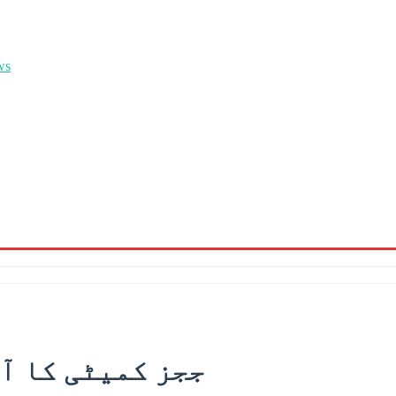
ججز کمیٹی کا آج