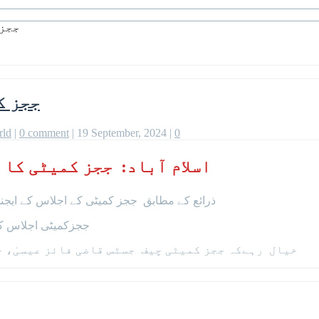
ججز 
ججز ک
rld
|
0 comment
|
19 September, 2024
|
0
اسلام آباد: ججز کمیٹی کا 
ذرائع کے مطابق ججز کمیٹی کے اجلاس کے ایجنڈے میں 63 اے سے متعلق فیصلے پر نظرثانی درخواس
ججزکمیٹی اجلاس کے
خیال رہےکہ ججز کمیٹی چیف جسٹس قاضی فائز عیسیٰ، ج