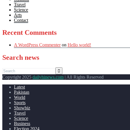
Travel
Science
Arts
Contact
Recent Comments
A WordPress Commenter
on
Hello world!
Search news
Copyright 2025
dailyhinews.com
| All Rights Reserved
Latest
Pakistan
World
Sports
Showbiz
Travel
Science
Business
Election 2024