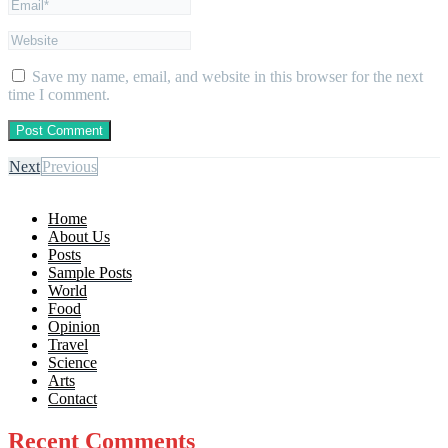
Save my name, email, and website in this browser for the next
time I comment.
Next
Previous
Home
About Us
Posts
Sample Posts
World
Food
Opinion
Travel
Science
Arts
Contact
Recent Comments