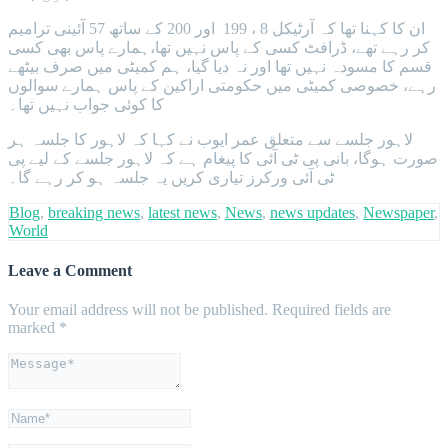
ان کا کہنا تھا کہ آرٹیکل 8 ، 199 اور 200 کے ساتھ 57 آئینی ترامیم
کر رہے تھے، ڈرافٹ کسی کے پاس نہیں تھا،ہمارے پاس بھی کسی
قسم کا مسودہ نہیں تھا اور نہ دیا گیا، ہم کمیٹی میں صرف بیٹھے
رہے، خصوصی کمیٹی میں حکومتی اراکین کے پاس ہمارے سوالوں
کا کوئی جواب نہیں تھا۔
لاہور جلسے سے متعلق عمر ایوب نے کہا کہ لاہور کا جلسہ ہر
صورت ہوگا، بانی پی ٹی آئی کا پیغام ہے کہ لاہور جلسے کے لیے پی
ٹی آئی ورکرز تیاری کریں یہ جلسہ ہو کر رہے گا۔
Blog
,
breaking news
,
latest news
,
News
,
news updates
,
Newspaper
,
World
Leave a Comment
Your email address will not be published.
Required fields are
marked
*