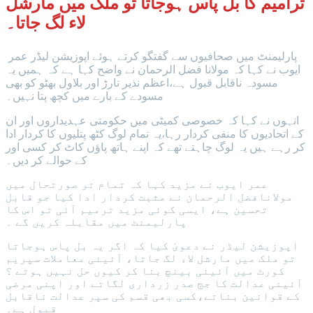
ترامیم کا بل پاس ہوجاتا تو ملک میں مارشل
لاء لگ جاتا۔
پارلیمنٹ میں صحافیوں سے گفتگو کرتے ہوئے اپوزیشن لیڈر عمر
ایوب نے کہا کہ مولانا فضل الرحمان نے واضح کہا ہے کہ ہمیں یہ
مسودہ ناقابل قبول ہے،اعظم نذیر تارڑ اور بلاول بھٹو کو بھی
مسودے کے بارے میں کچھ پتا نہیں۔
انہوں نے کہا کہ خصوصی کمیٹی میں حکومتی عہدیداروں اور ان
کے اتحادیوں کا منفی کردار رہا،یہ تمام لوگ کٹھ پتلیوں کا کردار ادا
کر رہے ہیں یہ لوگ چاہتے تھے کہ اپنے ہاتھ پاؤں کاٹ کر کسی اور
کے حوالے کر دیں۔
عمر ایوب نے مزید کہا کہ تمام تر صورتحال میں
مولانافضل الرحمان نے مثبت کردار ادا کیا جو قابل
تحسین ہے، ایسی کوئی مزید ترمیم آئی تو اس کا
پارلیمنٹ میں مقابلہ کریں گے ۔
اپوزیشن لیڈر نے دعویٰ کیا کہ اگر یہ بل پاس ہوجاتا
تو ملک میں مارشل لاء لگ جاتا، آئینی معاملات سپریم
کورٹ میں آئینی بینچ بنا کر کیوں حل نہیں ہوتے ؟
آئینی عدالت کا جج صدر زرداری لگاتے اور اپنی مرضی
کے قوانین بناتے،کسی بھی قسم کی سپر عدالت ناقابل
قبول ہے۔