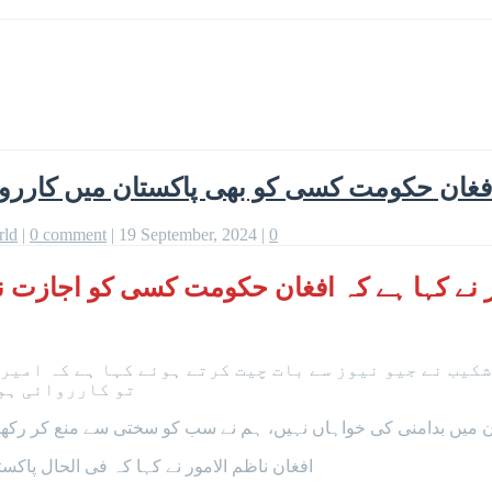
فغان حکومت کسی کو بھی پاکستان میں کارروائ
rld
|
0 comment
|
19 September, 2024
|
0
ور نے کہا ہے کہ افغان حکومت کسی کو اجازت ن
کیب نے جیو نیوز سے بات چیت کرتے ہوئے کہا ہے کہ امیرا
تو کارروائی ہو
ستان میں بدامنی کی خواہاں نہیں، ہم نے سب کو سختی سے منع کر رک
‎افغان ناظم الامور نے کہا کہ فی الحال پا