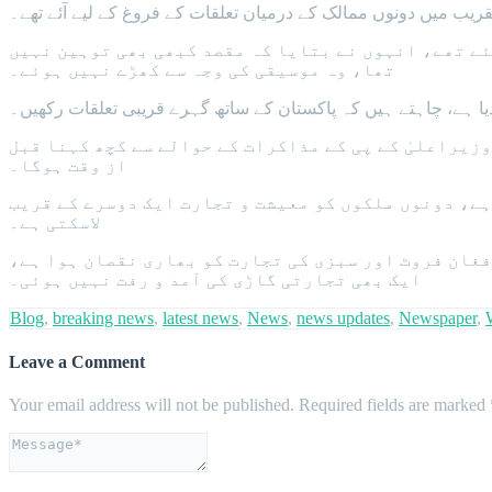
ریب میں دونوں ممالک کے درمیان تعلقات کے فروغ کے لیے آئے تھے۔
تھا، وہ موسیقی کی وجہ سے کھڑے نہیں ہوئے۔
دیا ہے، چاہتے ہیں کہ پاکستان کے ساتھ گہرے قریبی تعلقات رکھیں۔
از وقت ہوگا۔
ہے، دونوں ملکوں کو معیشت و تجارت ایک دوسرے کے قریب
لاسکتی ہے۔
ایک بھی تجارتی گاڑی کی آمد و رفت نہیں ہوئی۔
Blog
,
breaking news
,
latest news
,
News
,
news updates
,
Newspaper
,
Leave a Comment
Your email address will not be published.
Required fields are marked