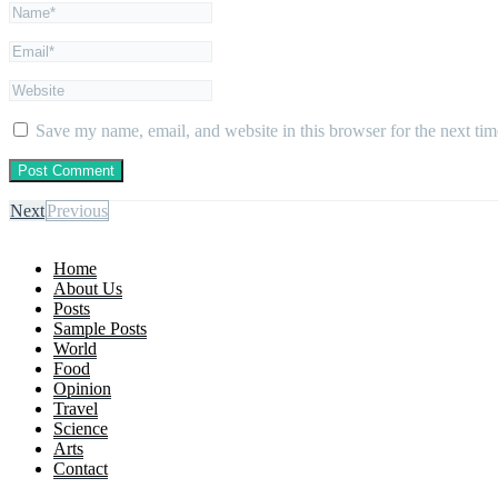
Save my name, email, and website in this browser for the next ti
Next
Previous
Home
About Us
Posts
Sample Posts
World
Food
Opinion
Travel
Science
Arts
Contact