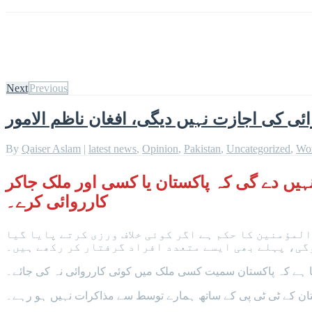
Next
Previous
ی کی اجازت نہیں دیگی، افغان ناظم الامور
By
Qaiser Aslam
|
latest news
,
Opinion
,
Pakistan
,
Uncategorized
,
Wo
ہیں دے گی کہ پاکستان یا کسی اور ملک جاکر
کارروائی کرے۔
لمؤمنین کا حکم ہے اگر کوئی خلاف ورزی کرتے پایا گیا
گی، پہلے بھی ایسے متعدد افراد گرفتار کر رکھے ہیں۔
ھا ہے کہ پاکستان سمیت کسی ملک میں کوئی کارروائی نہ کی جائے۔
کستان کے ٹی ٹی پی کے ساتھ ہمارے توسط سے مذاکرات نہیں ہو رہے۔