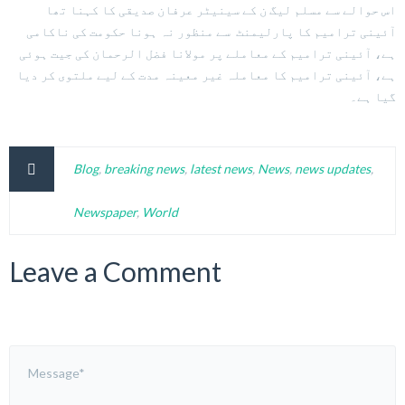
اس حوالے سے مسلم لیگ ن کے سینیٹر عرفان صدیقی کا کہنا تھا
آئینی ترامیم کا پارلیمنٹ سے منظور نہ ہونا حکومت کی ناکامی
ہے، آئینی ترامیم کے معاملے پر مولانا فضل الرحمان کی جیت ہوئی
ہے، آئینی ترامیم کا معاملہ غیر معینہ مدت کے لیے ملتوی کر دیا
گیا ہے۔
Blog
,
breaking news
,
latest news
,
News
,
news updates
,
Newspaper
,
World
Leave a Comment