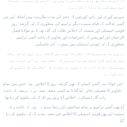
ذرائع کے مطابق وزیراعظم کی واپسی پر آئینی ترمیم پارلیمنٹ
میں پیش کیے جانےکا امکان ہے۔
سپریم کورٹ اور ہائی کورٹس کے ججز کی مدت ملازمت میں اضافے اور نئی
آئینی عدالت کے قیام سمیت دیگر ترامیم کی منظوری کے لیے گزشتہ روز
قومی اسمبلی اور سینیٹ کے اجلاس طلب کیے گئے تھے تاہم مولانا فضل
الرحمان اور اپوزیشن کے اعتراضات اور تجاویز کے باعث آئینی ترامیم
منظوری کے لیے قومی اسمبلی میں پیش نہ کی جاسکیں۔
دوسری جانب سینیٹ کے اجلاس کے لیے بھی گزشتہ روز تین مرتبہ وقت
تبدیل کیا گیا لیکن قومی اسمبلی کا اجلاس ختم ہوا تو اس کے بعد
سینیٹ کے حکام آئے اور انہوں نے بتایا کہ اجلاس کل تک ملتوی کر
دیا گیا ہے۔
اس حوالے سے آئینی کمیٹی کے بھی گزشتہ روز 4 اجلاس ہوئے جس میں تمام
تجاویز کا تفصیلی جائزہ لیا گیا تاہم کسی متفقہ نتیجے پر نہ پہنچنے کے باعث
رات گئے اسپیکر نے اجلاس آج بروز پیر تک کے لیے ملتوی کر دیا تھا۔
آج بھی آئینی ترامیم پر تمام جماعتوں کی رضا مندی نہ ہونے کے باعث پہلے
سینیٹ اور پھر قومی اسمبلی کا اجلاس غیر معینہ مدت کے لیے ملتوی کر دیا
گیا۔