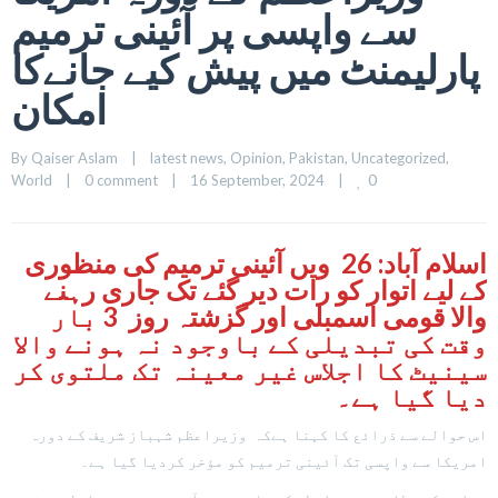
سے واپسی پر آئینی ترمیم
پارلیمنٹ میں پیش کیے جانےکا
امکان
By 
Qaiser Aslam
|
latest news
, 
Opinion
, 
Pakistan
, 
Uncategorized
, 
0
World
|
0 comment
|
16 September, 2024    
|
اسلام آباد: 26 ویں آئینی ترمیم کی منظوری
کے لیے اتوار کو رات دیر گئے تک جاری رہنے
والا قومی اسمبلی اور گزشتہ روز 3 بار
وقت کی تبدیلی کے باوجود نہ ہونے والا
سینیٹ کا اجلاس غیر معینہ تک ملتوی کر
دیا گیا ہے۔
اس حوالے سے ذرائع کا کہنا ہےکہ وزیراعظم شہباز شریف کے دورہ
امریکا سے واپسی تک آئینی ترمیم کو مؤخر کردیا گیا ہے۔